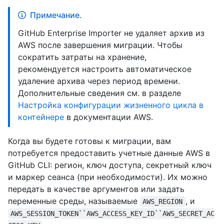
Примечание.
GitHub Enterprise Importer не удаляет архив из
AWS после завершения миграции. Чтобы
сократить затраты на хранение,
рекомендуется настроить автоматическое
удаление архива через период времени.
Дополнительные сведения см. в разделе
Настройка конфигурации жизненного цикла в
контейнере
в документации AWS.
Когда вы будете готовы к миграции, вам
потребуется предоставить учетные данные AWS в
GitHub CLI: регион, ключ доступа, секретный ключ
и маркер сеанса (при необходимости). Их можно
передать в качестве аргументов или задать
переменные среды, называемые
, и
AWS_REGION
AWS_SESSION_TOKEN``AWS_ACCESS_KEY_ID``AWS_SECRET_AC