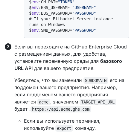
$
env
:GH_PAT=
"TOKEN"
$
env
:BBS_USERNAME=
"USERNAME"
$
env
:BBS_PASSWORD=
"PASSWORD"
# 
If your Bitbucket Server instance 
runs on Windows
$
env
:SMB_PASSWORD=
"PASSWORD"
Если вы переходите на GitHub Enterprise Cloud
с размещением данных, для удобства,
установите переменную среды для
базового
URL API
для вашего предприятия.
Убедитесь, что вы заменили
его на
SUBDOMAIN
поддомен вашего предприятия. Например,
если поддоменом вашего предприятия
является
, значением
acme
TARGET_API_URL
будет .
https://api.acme.ghe.com
Если вы используете терминал,
используйте
команду.
export