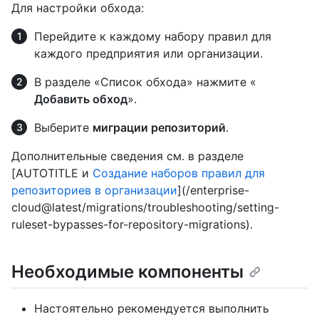
Для настройки обхода:
Перейдите к каждому набору правил для
каждого предприятия или организации.
В разделе «Список обхода» нажмите «
Добавить обход
».
Выберите
миграции репозиторий
.
Дополнительные сведения см. в разделе
[AUTOTITLE и
Создание наборов правил для
репозиториев в организации
](/enterprise-
cloud@latest/migrations/troubleshooting/setting-
ruleset-bypasses-for-repository-migrations).
Необходимые компоненты
Настоятельно рекомендуется выполнить