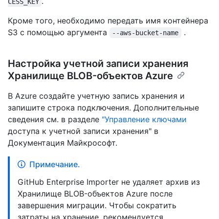
.
CESS_KEY
Кроме того, необходимо передать имя контейнера
S3 с помощью аргумента
.
--aws-bucket-name
Настройка учетной записи хранения
Хранилище BLOB-объектов Azure
В Azure создайте учетную запись хранения и
запишите строка подключения. Дополнительные
сведения см. в разделе
"Управление ключами
доступа к учетной записи хранения" в
Документация Майкрософт.
Примечание.
GitHub Enterprise Importer не удаляет архив из
Хранилище BLOB-объектов Azure после
завершения миграции. Чтобы сократить
затраты на хранение, рекомендуется