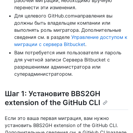
рабочей миграции, необходимо вручную
перенести эти изменения.
Для целевого GitHub.comнаправления вы
должны быть владельцем компании или
выполнять роль мигратора. Дополнительные
сведения см. в разделе
Управление доступом к
миграции с сервера Bitbucket
.
Вам потребуется имя пользователя и пароль
для учетной записи Сервера Bitbucket с
разрешениями администратора или
суперадминистратором.
Шаг 1: Установите BBS2GH
extension of the GitHub CLI
Если это ваша первая миграция, вам нужно
установить BBS2GH extension of the GitHub CLI.
Дополнительные сведения см. в GitHub CLIразделе