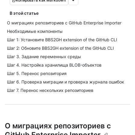
Копировать как Markdown
В этой статье
О миграциях репозиториев с GitHub Enterprise Importer
Необходимые компоненты
Шаг 1: Установите BBS2GH extension of the GitHub CLI
Шаг 2: Обновите BBS2GH extension of the GitHub CLI
Шаг 3. Задание переменных среды
Шаг 4. Настройка хранилища BLOB-объектов
Шаг 5. Перенос репозитория
Шаг 6. Проверка миграции и проверка журнала ошибок
Шаг 7. Перенос нескольких репозиториев
О миграциях репозиториев с
GitHub Enterprise Importer