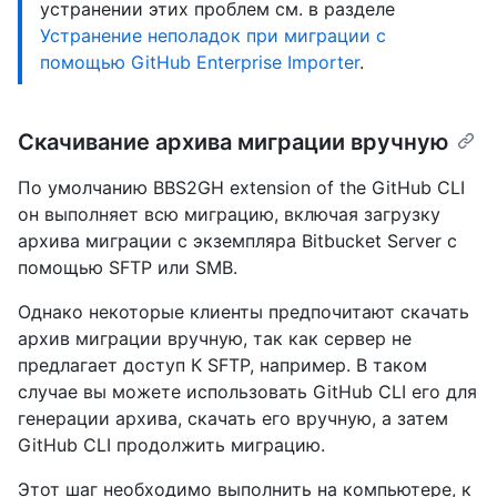
устранении этих проблем см. в разделе
Устранение неполадок при миграции с
помощью GitHub Enterprise Importer
.
Скачивание архива миграции вручную
По умолчанию BBS2GH extension of the GitHub CLI
он выполняет всю миграцию, включая загрузку
архива миграции с экземпляра Bitbucket Server с
помощью SFTP или SMB.
Однако некоторые клиенты предпочитают скачать
архив миграции вручную, так как сервер не
предлагает доступ К SFTP, например. В таком
случае вы можете использовать GitHub CLI его для
генерации архива, скачать его вручную, а затем
GitHub CLI продолжить миграцию.
Этот шаг необходимо выполнить на компьютере, к