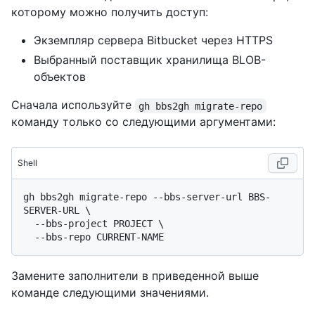
которому можно получить доступ:
Экземпляр сервера Bitbucket через HTTPS
Выбранный поставщик хранилища BLOB-
объектов
Сначала используйте
gh bbs2gh migrate-repo
команду только со следующими аргументами:
Shell
gh bbs2gh migrate-repo --bbs-server-url BBS-
SERVER-URL \

  --bbs-project PROJECT \

Замените заполнители в приведенной выше
команде следующими значениями.