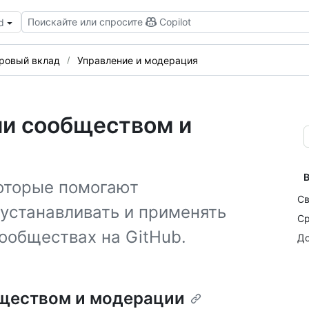
Поискайте или спросите
Copilot
d
ровый вклад
Управление и модерация
ии сообществом и
В
которые помогают
Св
 устанавливать и применять
Ср
ообществах на GitHub.
До
бществом и модерации