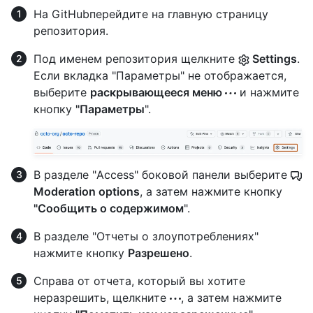
На GitHubперейдите на главную страницу
репозитория.
Под именем репозитория щелкните
Settings
.
Если вкладка "Параметры" не отображается,
выберите
раскрывающееся меню
и нажмите
кнопку
"Параметры
".
В разделе "Access" боковой панели выберите
Moderation options
, а затем нажмите кнопку
"Сообщить о содержимом
".
В разделе "Отчеты о злоупотреблениях"
нажмите кнопку
Разрешено
.
Справа от отчета, который вы хотите
неразрешить, щелкните
, а затем нажмите