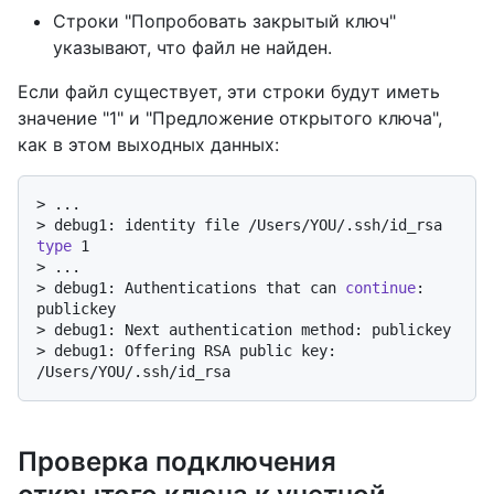
Строки "Попробовать закрытый ключ"
указывают, что файл не найден.
Если файл существует, эти строки будут иметь
значение "1" и "Предложение открытого ключа",
как в этом выходных данных:
> 
...
> 
debug1: identity file /Users/YOU/.ssh/id_rsa 
type
 1
> 
...
> 
debug1: Authentications that can 
continue
: 
publickey
> 
debug1: Next authentication method: publickey
> 
debug1: Offering RSA public key: 
/Users/YOU/.ssh/id_rsa
Проверка подключения