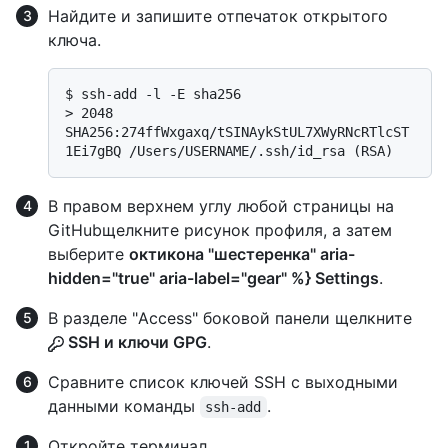
Найдите и запишите отпечаток открытого
ключа.
$ 
ssh-add -l -E sha256
> 
2048 
SHA256:274ffWxgaxq/tSINAykStUL7XWyRNcRTlcST
1Ei7gBQ /Users/USERNAME/.ssh/id_rsa (RSA)
В правом верхнем углу любой страницы на
GitHubщелкните рисунок профиля, а затем
выберите
октикона "шестеренка" aria-
hidden="true" aria-label="gear" %} Settings
.
В разделе "Access" боковой панели щелкните
SSH и ключи GPG
.
Сравните список ключей SSH с выходными
данными команды
.
ssh-add
Откройте терминал.