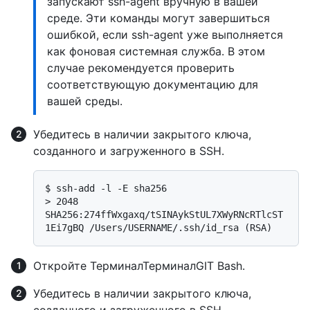
запускают ssh-agent вручную в вашей
среде. Эти команды могут завершиться
ошибкой, если ssh-agent уже выполняется
как фоновая системная служба. В этом
случае рекомендуется проверить
соответствующую документацию для
вашей среды.
Убедитесь в наличии закрытого ключа,
созданного и загруженного в SSH.
$ 
ssh-add -l -E sha256
> 
2048 
SHA256:274ffWxgaxq/tSINAykStUL7XWyRNcRTlcST
1Ei7gBQ /Users/USERNAME/.ssh/id_rsa (RSA)
Откройте
Терминал
Терминал
GIT Bash
.
Убедитесь в наличии закрытого ключа,
созданного и загруженного в SSH.