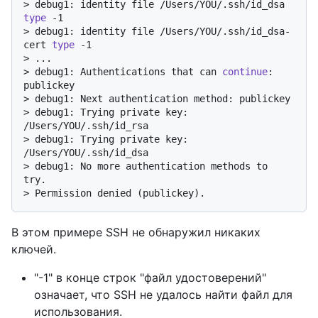
> 
debug1: identity file /Users/YOU/.ssh/id_dsa 
type
 -1
> 
debug1: identity file /Users/YOU/.ssh/id_dsa-
cert 
type
 -1
> 
...
> 
debug1: Authentications that can 
continue
: 
publickey
> 
debug1: Next authentication method: publickey
> 
debug1: Trying private key: 
/Users/YOU/.ssh/id_rsa
> 
debug1: Trying private key: 
/Users/YOU/.ssh/id_dsa
> 
debug1: No more authentication methods to 
try.
> 
Permission denied (publickey).
В этом примере SSH не обнаружил никаких
ключей.
"-1" в конце строк "файл удостоверений"
означает, что SSH не удалось найти файл для
использования.