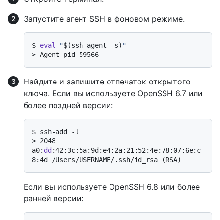
Запустите агент SSH в фоновом режиме.
$ 
eval
"
$(ssh-agent -s)
"
> 
Agent pid 59566
Найдите и запишите отпечаток открытого
ключа. Если вы используете OpenSSH 6.7 или
более поздней версии:
$ 
ssh-add -l
> 
2048 
a0:
dd
:42:3c:5a:9d:e4:2a:21:52:4e:78:07:6e:c
8:4d /Users/USERNAME/.ssh/id_rsa (RSA)
Если вы используете OpenSSH 6.8 или более
ранней версии: