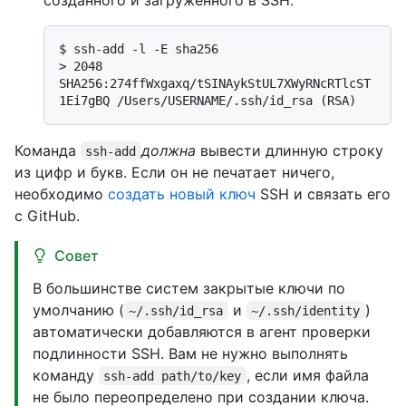
$ 
ssh-add -l -E sha256
> 
2048 
SHA256:274ffWxgaxq/tSINAykStUL7XWyRNcRTlcST
1Ei7gBQ /Users/USERNAME/.ssh/id_rsa (RSA)
Команда
должна
вывести длинную строку
ssh-add
из цифр и букв. Если он не печатает ничего,
необходимо
создать новый ключ
SSH и связать его
с GitHub.
Совет
В большинстве систем закрытые ключи по
умолчанию (
и
)
~/.ssh/id_rsa
~/.ssh/identity
автоматически добавляются в агент проверки
подлинности SSH. Вам не нужно выполнять
команду
, если имя файла
ssh-add path/to/key
не было переопределено при создании ключа.