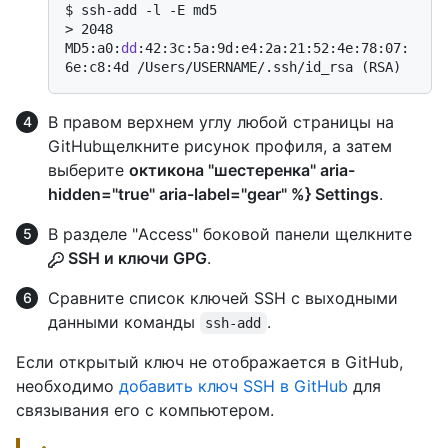
$ 
ssh-add -l -E md5
> 
2048 
MD5:a0:
dd
:42:3c:5a:9d:e4:2a:21:52:4e:78:07:
6e:c8:4d /Users/USERNAME/.ssh/id_rsa (RSA)
В правом верхнем углу любой страницы на
GitHubщелкните рисунок профиля, а затем
выберите
октикона "шестеренка" aria-
hidden="true" aria-label="gear" %} Settings
.
В разделе "Access" боковой панели щелкните
SSH и ключи GPG
.
Сравните список ключей SSH с выходными
данными команды
.
ssh-add
Если открытый ключ не отображается в GitHub,
необходимо
добавить ключ SSH в GitHub
для
связывания его с компьютером.