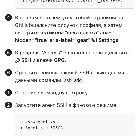
1Ei7gBQ /Users/USERNAME/.ssh/id_rsa (RSA)
В правом верхнем углу любой страницы на
GitHubщелкните рисунок профиля, а затем
выберите
октикона "шестеренка" aria-
hidden="true" aria-label="gear" %} Settings
.
В разделе "Access" боковой панели щелкните
SSH и ключи GPG
.
Сравните список ключей SSH с выходными
данными команды
.
ssh-add
Откройте командную строку.
Запустите агент SSH в фоновом режиме.
$ 
ssh-agent -s
> 
Agent pid 59566