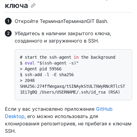
ключа
Откройте
Терминал
Терминал
GIT Bash
.
Убедитесь в наличии закрытого ключа,
созданного и загруженного в SSH.
# 
start the ssh-agent 
in
 the background
$ 
eval
"
$(ssh-agent -s)
"
> 
Agent pid 59566
$ 
ssh-add -l -E sha256
> 
2048 
SHA256:274ffWxgaxq/tSINAykStUL7XWyRNcRTlcST
1Ei7gBQ /Users/USERNAME/.ssh/id_rsa (RSA)
Если у вас установлено приложение
GitHub
Desktop
, его можно использовать для
клонирования репозиториев, не прибегая к ключам
SSH.