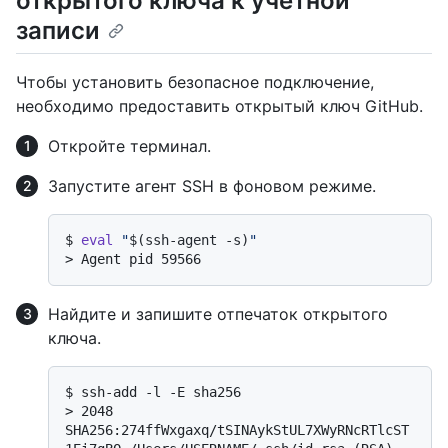
открытого ключа к учетной
записи
Чтобы установить безопасное подключение,
необходимо предоставить открытый ключ GitHub.
Откройте терминал.
Запустите агент SSH в фоновом режиме.
$ 
eval
"
$(ssh-agent -s)
"
> 
Agent pid 59566
Найдите и запишите отпечаток открытого
ключа.
$ 
ssh-add -l -E sha256
> 
2048 
SHA256:274ffWxgaxq/tSINAykStUL7XWyRNcRTlcST