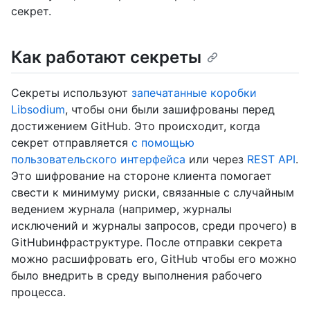
секрет.
Как работают секреты
Секреты используют
запечатанные коробки
Libsodium
, чтобы они были зашифрованы перед
достижением GitHub. Это происходит, когда
секрет отправляется
с помощью
пользовательского интерфейса
или через
REST API
.
Это шифрование на стороне клиента помогает
свести к минимуму риски, связанные с случайным
ведением журнала (например, журналы
исключений и журналы запросов, среди прочего) в
GitHubинфраструктуре. После отправки секрета
можно расшифровать его, GitHub чтобы его можно
было внедрить в среду выполнения рабочего
процесса.