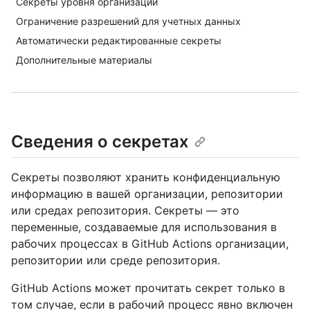
Секреты уровня организации
Ограничение разрешений для учетных данных
Автоматически редактированные секреты
Дополнительные материалы
Сведения о секретах
Секреты позволяют хранить конфиденциальную
информацию в вашей организации, репозитории
или средах репозитория. Секреты — это
переменные, создаваемые для использования в
рабочих процессах в GitHub Actions организации,
репозитории или среде репозитория.
GitHub Actions может прочитать секрет только в
том случае, если в рабочий процесс явно включен