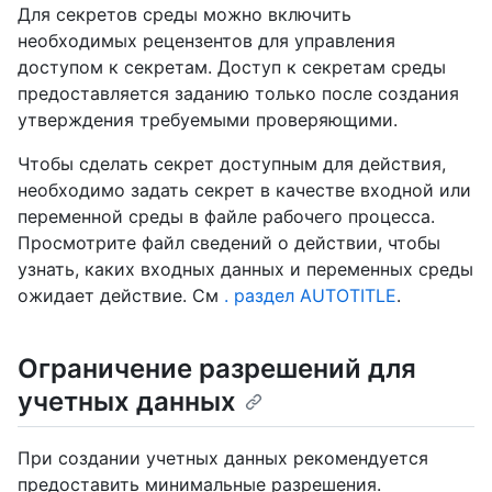
Для секретов среды можно включить
необходимых рецензентов для управления
доступом к секретам. Доступ к секретам среды
предоставляется заданию только после создания
утверждения требуемыми проверяющими.
Чтобы сделать секрет доступным для действия,
необходимо задать секрет в качестве входной или
переменной среды в файле рабочего процесса.
Просмотрите файл сведений о действии, чтобы
узнать, каких входных данных и переменных среды
ожидает действие. См
. раздел AUTOTITLE
.
Ограничение разрешений для
учетных данных
При создании учетных данных рекомендуется
предоставить минимальные разрешения.