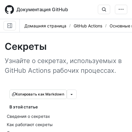
Skip
to
Документация GitHub
main
content
Домашняя страница
GitHub Actions
Основные 
Секреты
Узнайте о секретах, используемых в
GitHub Actions рабочих процессах.
Копировать как Markdown
В этой статье
Сведения о секретах
Как работают секреты