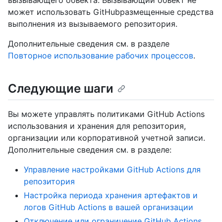
может использовать GitHubразмещенные средства
выполнения из вызываемого репозитория.
Дополнительные сведения см. в разделе
Повторное использование рабочих процессов
.
Следующие шаги
Вы можете управлять политиками GitHub Actions
использования и хранения для репозитория,
организации или корпоративной учетной записи.
Дополнительные сведения см. в разделе:
Управление настройками GitHub Actions для
репозитория
Настройка периода хранения артефактов и
логов GitHub Actions в вашей организации
Отключение или ограничение GitHub Actions