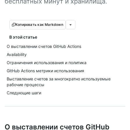
бесплатных минут и хранилища.
Копировать как Markdown
В этой статье
О выставлении счетов GitHub Actions
Availability
Ограничения использования и политика
GitHub Actions метрики использования
Выставление счетов за многократно используемые
рабочие процессы
Следующие шаги
О выставлении счетов GitHub