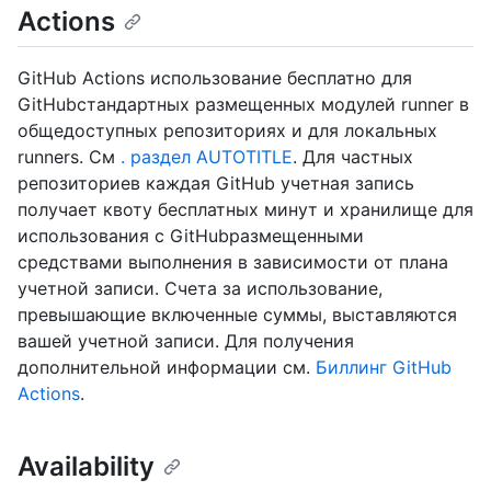
Actions
GitHub Actions использование бесплатно для
GitHubстандартных размещенных модулей runner в
общедоступных репозиториях и для локальных
runners. См
. раздел AUTOTITLE
. Для частных
репозиториев каждая GitHub учетная запись
получает квоту бесплатных минут и хранилище для
использования с GitHubразмещенными
средствами выполнения в зависимости от плана
учетной записи. Счета за использование,
превышающие включенные суммы, выставляются
вашей учетной записи. Для получения
дополнительной информации см.
Биллинг GitHub
Actions
.
Availability