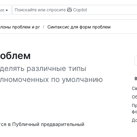
Поискайте или спросите
Copilot
eam
лоны проблем и pr
Синтаксис для форм проблем
роблем
делять различные типы
полномоченных по умолчанию
В
Св
Об
Пр
ф
До
тся в Публичный предварительный