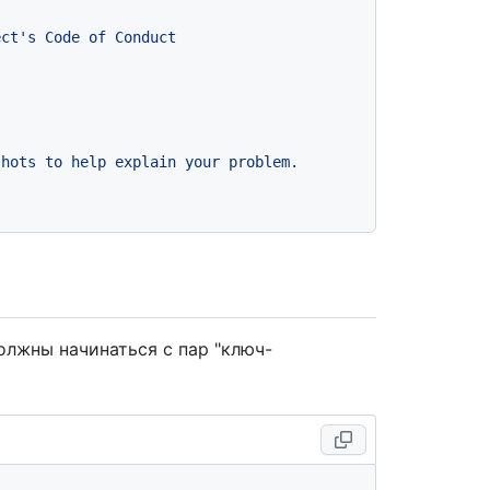
ect's
Code
of
Conduct
shots
to
help
explain
your
problem.
лжны начинаться с пар "ключ-