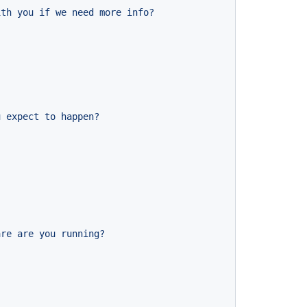
ith
you
if
we
need
more
info?
u
expect
to
happen?
are
are
you
running?