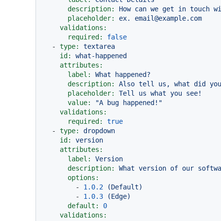
description:
How
can
we
get
in
touch
w
placeholder:
ex.
email@example.com
validations:
required:
false
-
type:
textarea
id:
what-happened
attributes:
label:
What
happened?
description:
Also
tell
us,
what
did
yo
placeholder:
Tell
us
what
you
see!
value:
"A bug happened!"
validations:
required:
true
-
type:
dropdown
id:
version
attributes:
label:
Version
description:
What
version
of
our
softw
options:
-
1.0
.2
(Default)
-
1.0
.3
(Edge)
default:
0
validations: