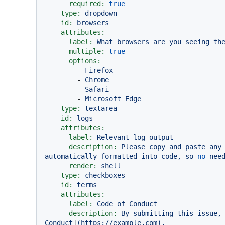
required:
true
-
type:
dropdown
id:
browsers
attributes:
label:
What
browsers
are
you
seeing
th
multiple:
true
options:
-
Firefox
-
Chrome
-
Safari
-
Microsoft
Edge
-
type:
textarea
id:
logs
attributes:
label:
Relevant
log
output
description:
Please
copy
and
paste
any
automatically
formatted
into
code,
so
no
nee
render:
shell
-
type:
checkboxes
id:
terms
attributes:
label:
Code
of
Conduct
description:
By
submitting
this
issue,
Conduct
]
(https://example.com).