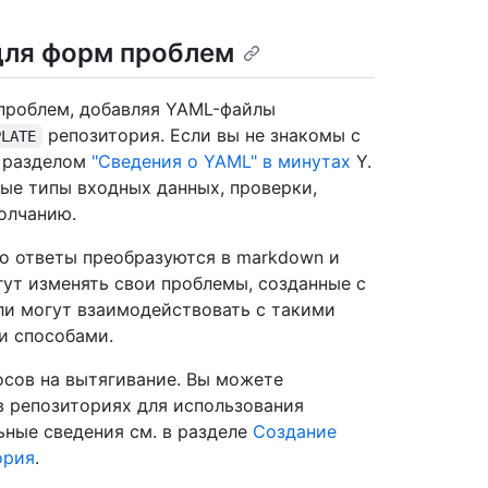
для форм проблем
проблем, добавляя YAML-файлы
репозитория. Если вы не знакомы с
PLATE
с разделом
"Сведения о YAML" в минутах
Y.
ые типы входных данных, проверки,
олчанию.
го ответы преобразуются в markdown и
гут изменять свои проблемы, созданные с
ли могут взаимодействовать с такими
и способами.
сов на вытягивание. Вы можете
в репозиториях для использования
ные сведения см. в разделе
Создание
ория
.