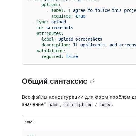
options:
-
label:
I
agree
to
follow
this
proj
required:
true
-
type:
upload
id:
screenshots
attributes:
label:
Upload
screenshots
description:
If
applicable,
add
screen
validations:
required:
false
Общий синтаксис
Все файлы конфигурации для форм проблем до
значение"
,
и
.
name
description
body
YAML