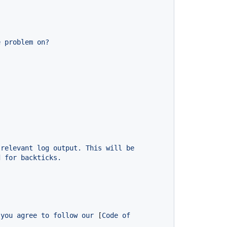
e
problem
on?
relevant
log
output.
This
will
be
d
for
backticks.
you
agree
to
follow
our
 [
Code
of