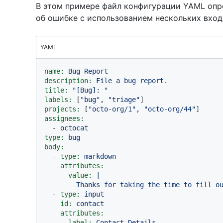
В этом примере файл конфигурации YAML оп
об ошибке с использованием нескольких вход
YAML
name:
Bug
Report
description:
File
a
bug
report.
title:
"[Bug]: "
labels:
 [
"bug"
, 
"triage"
projects:
 [
"octo-org/1"
, 
"octo-org/44"
assignees:
-
octocat
type:
bug
body:
-
type:
markdown
attributes:
value:
|

-
type:
input
id:
contact
attributes:
label:
Contact
Details