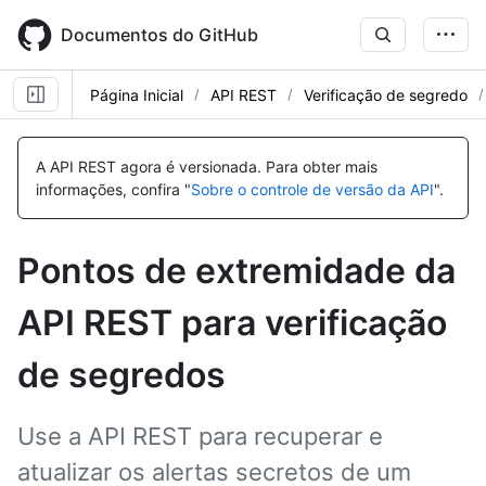
Skip
to
Documentos do GitHub
main
content
Página Inicial
API REST
Verificação de segredo
Nome,
Nome,
Nome,
Nome,
Nome,
Nome,
Nome,
Nome,
Nome,
Nome,
Nome,
Nome,
Nome,
Nome,
Nome,
Nome,
Nome,
Nome,
Nome,
Nome,
Tipo,
Tipo,
Tipo,
Tipo,
Tipo,
Tipo,
Tipo,
Tipo,
Tipo,
Tipo,
Tipo,
Tipo,
Tipo,
Tipo,
Tipo,
Tipo,
Tipo,
Tipo,
Tipo,
Tipo,
A API REST agora é versionada.
Para obter mais
Descrição
Descrição
Descrição
Descrição
Descrição
Descrição
Descrição
Descrição
Descrição
Descrição
Descrição
Descrição
Descrição
Descrição
Descrição
Descrição
Descrição
Descrição
Descrição
Descrição
informações, confira "
Sobre o controle de versão da API
".
Pontos de extremidade da
API REST para verificação
de segredos
Use a API REST para recuperar e
atualizar os alertas secretos de um