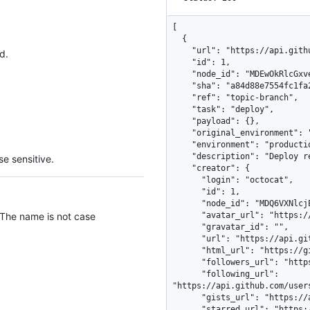
[

  {

    "url": "https://api.github.com/repos/octocat/example/deployments/1",

d.
    "id": 1,

    "node_id": "MDEwOkRlcGxveW1lbnQx",

    "sha": "a84d88e7554fc1fa21bcbc4efae3c782a70d2b9d",

    "ref": "topic-branch",

    "task": "deploy",

    "payload": {},

    "original_environment": "staging",

    "environment": "production",

    "description": "Deploy request from hubot",

e sensitive.
    "creator": {

      "login": "octocat",

      "id": 1,

      "node_id": "MDQ6VXNlcjE=",

 The name is not case
      "avatar_url": "https://github.com/images/error/octocat_happy.gif",

      "gravatar_id": "",

      "url": "https://api.github.com/users/octocat",

      "html_url": "https://github.com/octocat",

      "followers_url": "https://api.github.com/users/octocat/followers",

      "following_url": 
"https://api.github.com/user
      "gists_url": "https://api.github.com/users/octocat/gists{/gist_id}",

      "starred_url": "https://api.github.com/users/octocat/starred{/owner}