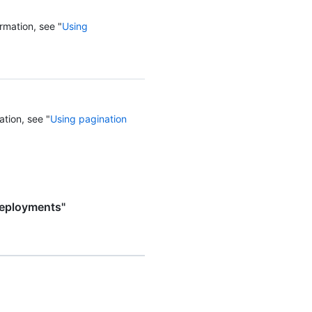
rmation, see "
Using
ation, see "
Using pagination
deployments"