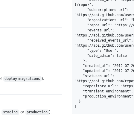
{/repo}",

      "subscriptions_url": 
"https://api.github.com/user
      "organizations_url": "https://api.github.com/users/octocat/orgs",

      "repos_url": "https://api.github.com/users/octocat/repos",

      "events_url": 
"https://api.github.com/user
      "received_events_url": 
"https://api.github.com/user
      "type": "User",

      "site_admin": false

    },

    "created_at": "2012-07-20T01:19:13Z",

    "updated_at": "2012-07-20T01:19:13Z",

    "statuses_url": 
r
).
deploy:migrations
"https://api.github.com/repo
    "repository_url": "https://api.github.com/repos/octocat/example",

    "transient_environment": false,

    "production_environment": true

  }

]
,
or
).
staging
production