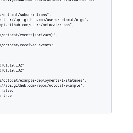
s/octocat/subscriptions",

s/octocat/events{/privacy}",

s/octocat/received_events",

s/octocat/example/deployments/1/statuses",
