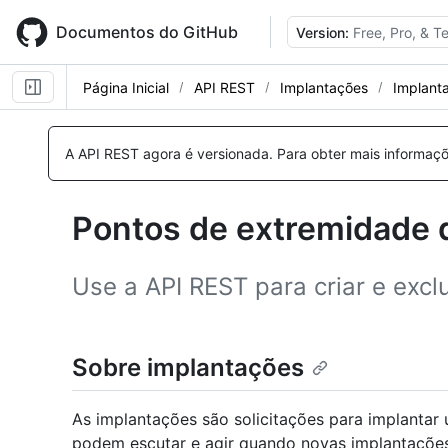
Skip
to
Documentos do GitHub
Version:
Free, Pro, & 
main
content
Página Inicial
API REST
Implantações
Implant
Nome,
Nome,
Nome,
Nome,
Nome,
Nome,
Nome,
Nome,
Nome,
Nome,
Tipo,
Tipo,
Tipo,
Tipo,
Tipo,
Tipo,
Tipo,
Tipo,
Tipo,
Tipo,
A API REST agora é versionada.
Para obter mais informaçõ
Descrição
Descrição
Descrição
Descrição
Descrição
Descrição
Descrição
Descrição
Descrição
Descrição
Pontos de extremidade 
Use a API REST para criar e excl
Sobre implantações
As implantações são solicitações para implantar
podem escutar e agir quando novas implantações