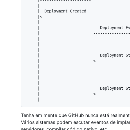
     |--------------------->|                       |                     |

     |                      |                       |                     |

     |  Deployment Created  |                       |                     |

     |<---------------------|                       |                     |

     |                      |                       |                     |

     |                      |   Deployment Event    |                     |

     |                      |---------------------->|                     |

     |                      |                       |     SSH+Deploys     |

     |                      |                       |-------------------->|

     |                      |                       |                     |

     |                      |   Deployment Status   |                     |

     |                      |<----------------------|                     |

     |                      |                       |                     |

     |                      |                       |   Deploy Completed  |

     |                      |                       |<--------------------|

     |                      |                       |                     |

     |                      |   Deployment Status   |                     |

     |                      |<----------------------|                     |

Tenha em mente que GitHub nunca está realmente 
Vários sistemas podem escutar eventos de implan
servidores, compilar código nativo, etc.