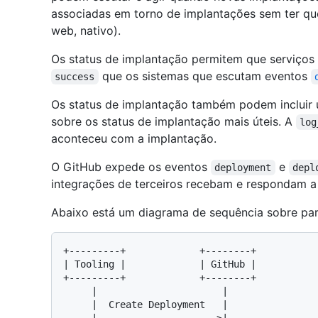
associadas em torno de implantações sem ter que
web, nativo).
Os status de implantação permitem que serviço
que os sistemas que escutam eventos
success
Os status de implantação também podem incluir
sobre os status de implantação mais úteis. A
log
aconteceu com a implantação.
O GitHub expede os eventos
e
deployment
depl
integrações de terceiros recebam e respondam a 
Abaixo está um diagrama de sequência sobre par
+---------+             +--------+           
| Tooling |             | GitHub |           
+---------+             +--------+           
     |                      |                       |                     |

     |  Create Deployment   |                       |                     |
