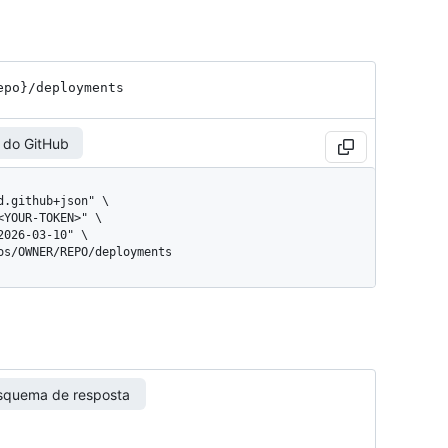
epo}
/deployments
 do GitHub
pos/OWNER/REPO/deployments
squema de resposta