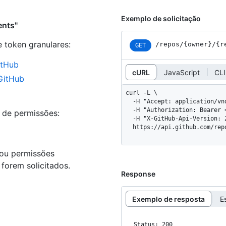
Exemplo de solicitação
ents"
e token granulares
:
/repos
/{owner}
/{r
GET
itHub
cURL
JavaScript
CLI
 GitHub
curl -L \

  -H "Accept: application/vnd.github+json" \

  -H "Authorization: Bearer <YOUR-TOKEN>" \

s de permissões:
  -H "X-GitHub-Api-Version: 2026-03-10" \

  https://api.github.com/re
 ou permissões
forem solicitados.
Response
Exemplo de resposta
E
Status: 200