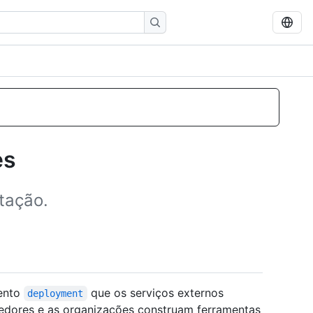
es
tação.
vento
que os serviços externos
deployment
edores e as organizações construam ferramentas