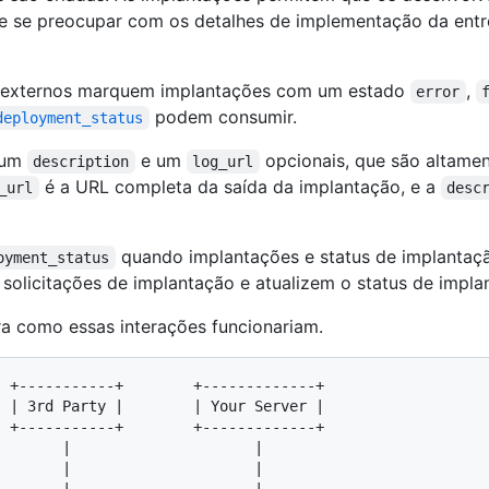
 se preocupar com os detalhes de implementação da entrega
s externos marquem implantações com um estado
,
error
podem consumir.
deployment_status
 um
e um
opcionais, que são altame
description
log_url
é a URL completa da saída da implantação, e a
_url
desc
quando implantações e status de implantaç
oyment_status
solicitações de implantação e atualizem o status de impla
a como essas interações funcionariam.
 +-----------+        +-------------+

 | 3rd Party |        | Your Server |

 +-----------+        +-------------+
