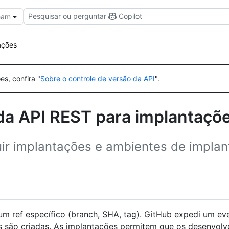
Pesquisar ou perguntar
Copilot
Team
ações
es, confira "
Sobre o controle de versão da API
".
da API REST para implantaçõ
uir implantações e ambientes de implan
 um ref específico (branch, SHA, tag). GitHub expedi um e
 são criadas. As implantações permitem que os desenvolv