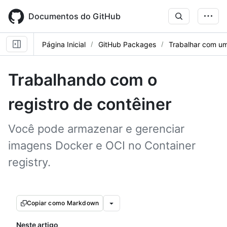
Skip
to
Documentos do GitHub
main
content
Página Inicial
GitHub Packages
Trabalhar com um
Trabalhando com o
registro de contêiner
Você pode armazenar e gerenciar
imagens Docker e OCI no Container
registry.
Copiar como Markdown
Neste artigo