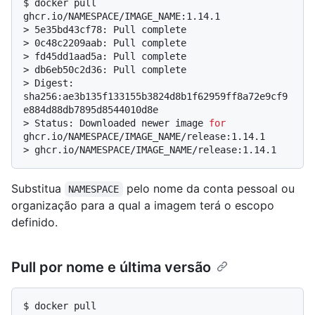
$ 
docker pull 
ghcr.io/NAMESPACE/IMAGE_NAME:1.14.1
> 
5e35bd43cf78: Pull complete
> 
0c48c2209aab: Pull complete
> 
fd45dd1aad5a: Pull complete
> 
db6eb50c2d36: Pull complete
> 
Digest: 
sha256:ae3b135f133155b3824d8b1f62959ff8a72e9cf9
e884d88db7895d8544010d8e
> 
Status: Downloaded newer image 
for
ghcr.io/NAMESPACE/IMAGE_NAME/release:1.14.1
> 
ghcr.io/NAMESPACE/IMAGE_NAME/release:1.14.1
Substitua
pelo nome da conta pessoal ou
NAMESPACE
organização para a qual a imagem terá o escopo
definido.
Pull por nome e última versão
$ 
docker pull 