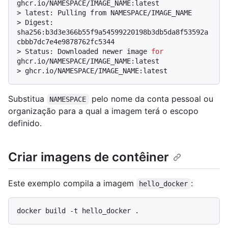
ghcr.io/NAMESPACE/IMAGE_NAME:latest
> 
latest: Pulling from NAMESPACE/IMAGE_NAME
> 
Digest: 
sha256:b3d3e366b55f9a54599220198b3db5da8f53592a
cbbb7dc7e4e9878762fc5344
> 
Status: Downloaded newer image 
for
ghcr.io/NAMESPACE/IMAGE_NAME:latest
> 
ghcr.io/NAMESPACE/IMAGE_NAME:latest
Substitua
pelo nome da conta pessoal ou
NAMESPACE
organização para a qual a imagem terá o escopo
definido.
Criar imagens de contêiner
Este exemplo compila a imagem
:
hello_docker