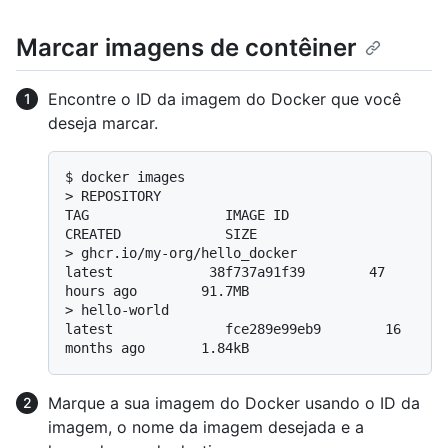
Marcar imagens de contêiner
Encontre o ID da imagem do Docker que você
deseja marcar.
$ 
docker images
> 
REPOSITORY                                            
TAG                 IMAGE ID            
CREATED             SIZE
> 
ghcr.io/my-org/hello_docker         
latest            38f737a91f39        47 
hours ago        91.7MB
> 
hello-world                                           
latest              fce289e99eb9        16 
months ago       1.84kB
Marque a sua imagem do Docker usando o ID da
imagem, o nome da imagem desejada e a