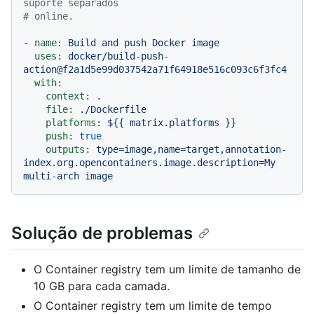
suporte separados
# online.
-
name:
Build
and
push
Docker
image
uses:
docker/build-push-
action@f2a1d5e99d037542a71f64918e516c093c6f3fc4
with:
context:
.
file:
./Dockerfile
platforms:
${{
matrix.platforms
}}
push:
true
outputs:
type=image,name=target,annotation-
index.org.opencontainers.image.description=My
multi-arch
image
Solução de problemas
O Container registry tem um limite de tamanho de
10 GB para cada camada.
O Container registry tem um limite de tempo