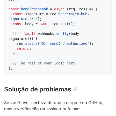
const
handleWebhook
 = 
async
 (
req, res
) => {

const
 signature = req.
headers
[
"x-hub-
signature-256"
];

const
 body = 
await
 req.
text
();

if
 (!(
await
 webhooks.
verify
(body, 
signature))) {

    res.
status
(
401
).
send
(
"Unauthorized"
);

return
;

  }

// The rest of your logic here
Solução de problemas
Se você tiver certeza de que a carga é da GitHub,
mas a verificação da assinatura falhar: