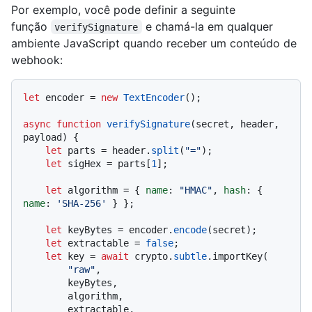
Por exemplo, você pode definir a seguinte
função
e chamá-la em qualquer
verifySignature
ambiente JavaScript quando receber um conteúdo de
webhook:
let
 encoder = 
new
TextEncoder
();

async
function
verifySignature
(
secret, header, 
payload
) {

let
 parts = header.
split
(
"="
);

let
 sigHex = parts[
1
];

let
 algorithm = { 
name
: 
"HMAC"
, 
hash
: { 
name
: 
'SHA-256'
 } };

let
 keyBytes = encoder.
encode
(secret);

let
 extractable = 
false
;

let
 key = 
await
 crypto.
subtle
.importKey(

"raw"
,

        keyBytes,

        algorithm,

        extractable,
