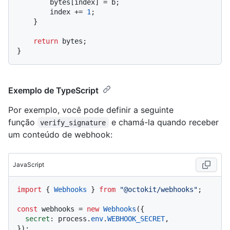
        bytes[index] = b;

        index += 
1
;

    }

return
 bytes;

Exemplo de TypeScript
Por exemplo, você pode definir a seguinte
função
e chamá-la quando receber
verify_signature
um conteúdo de webhook:
JavaScript
import
 { 
Webhooks
 } 
from
"@octokit/webhooks"
;

const
 webhooks = 
new
Webhooks
({

secret
: process.
env
.
WEBHOOK_SECRET
,

});
