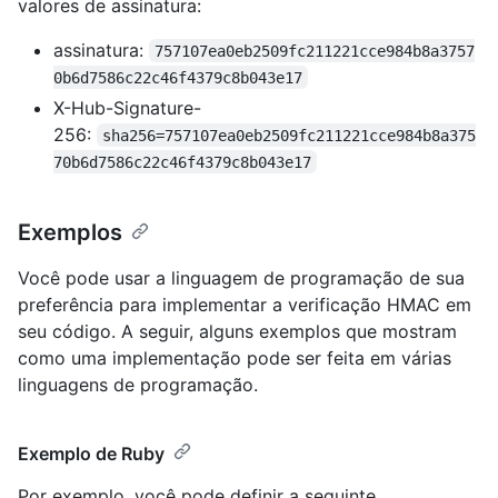
valores de assinatura:
assinatura:
757107ea0eb2509fc211221cce984b8a3757
0b6d7586c22c46f4379c8b043e17
X-Hub-Signature-
256:
sha256=757107ea0eb2509fc211221cce984b8a375
70b6d7586c22c46f4379c8b043e17
Exemplos
Você pode usar a linguagem de programação de sua
preferência para implementar a verificação HMAC em
seu código. A seguir, alguns exemplos que mostram
como uma implementação pode ser feita em várias
linguagens de programação.
Exemplo de Ruby
Por exemplo, você pode definir a seguinte