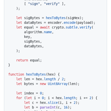
        [ 
"sign"
, 
"verify"
 ],

    );

let
 sigBytes = 
hexToBytes
(sigHex);

let
 dataBytes = encoder.
encode
(payload);

let
 equal = 
await
 crypto.
subtle
.
verify
(

        algorithm.
name
,

        key,

        sigBytes,

        dataBytes,

    );

return
 equal;

}

function
hexToBytes
(
hex
) {

let
 len = hex.
length
 / 
2
;

let
 bytes = 
new
Uint8Array
(len);

let
 index = 
0
;

for
 (
let
 i = 
0
; i < hex.
length
; i += 
2
) {

let
 c = hex.
slice
(i, i + 
2
);

let
 b = 
parseInt
(c, 
16
);
