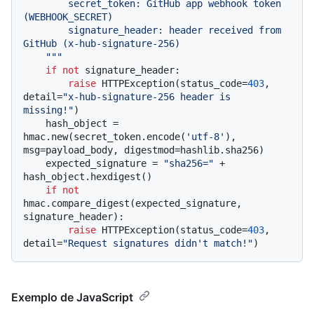
        secret_token: GitHub app webhook token 
(WEBHOOK_SECRET)

        signature_header: header received from 
GitHub (x-hub-signature-256)

    """
if
not
 signature_header:

raise
 HTTPException(status_code=
403
, 
detail=
"x-hub-signature-256 header is 
missing!"
)

    hash_object = 
hmac.new(secret_token.encode(
'utf-8'
), 
msg=payload_body, digestmod=hashlib.sha256)

    expected_signature = 
"sha256="
 + 
hash_object.hexdigest()

if
not
hmac.compare_digest(expected_signature, 
signature_header):

raise
 HTTPException(status_code=
403
, 
detail=
"Request signatures didn't match!"
Exemplo de JavaScript