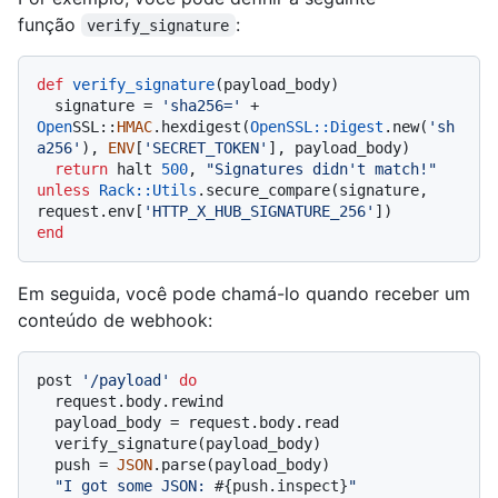
função
:
verify_signature
def
verify_signature
(
payload_body
)

  signature = 
'sha256='
 + 
Open
SSL::
HMAC
.hexdigest(
OpenSSL::Digest
.new(
'sh
a256'
), 
ENV
[
'SECRET_TOKEN'
], payload_body)

return
 halt 
500
, 
"Signatures didn't match!"
unless
Rack
:
:Utils
.secure_compare(signature, 
request.env[
'HTTP_X_HUB_SIGNATURE_256'
end
Em seguida, você pode chamá-lo quando receber um
conteúdo de webhook:
post 
'/payload'
do
  request.body.rewind

  payload_body = request.body.read

  verify_signature(payload_body)

  push = 
JSON
.parse(payload_body)

"I got some JSON: 
#{push.inspect}
"