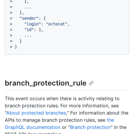
> 
    },
> 
    ...
> 
  },
> 
"sender"
: {
> 
"login"
: 
"octocat"
,
> 
"id"
: 1,
> 
    ...
> 
  }
> 
}
branch_protection_rule
This event occurs when there is activity relating to
branch protection rules. For more information, see
"
About protected branches
." For information about the
APIs to manage branch protection rules, see
the
GraphQL documentation
or "
Branch protection
" in the