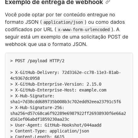
Exemplo de entrega de webhook
Você pode optar por ter conteúdo entregue no
formato JSON (
) ou como dados
application/json
codificados por URL (
). A
x-www-form-urlencoded
seguir está um exemplo de uma solicitação POST de
webhook que usa o formato JSON.
> 
POST /payload HTTP/2
> 
X-GitHub-Delivery: 72d3162e-cc78-11e3-81ab-
4c9367dc0958
> 
X-GitHub-Enterprise-Version: 2.15.0
> 
X-GitHub-Enterprise-Host: example.com
> 
X-Hub-Signature: 
sha1=7d38cdd689735b008b3c702edd92eea23791c5f6
> 
X-Hub-Signature-256: 
sha256=d57c68ca6f92289e6987922ff26938930f6e66a2
d161ef06abdf1859230aa23c
> 
User-Agent: GitHub-Hookshot/044aadd
> 
Content-Type: application/json
> 
Content-Length: 6615