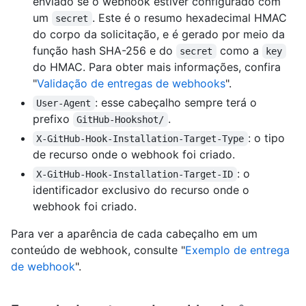
enviado se o webhook estiver configurado com
um
. Este é o resumo hexadecimal HMAC
secret
do corpo da solicitação, e é gerado por meio da
função hash SHA-256 e do
como a
secret
key
do HMAC. Para obter mais informações, confira
"
Validação de entregas de webhooks
".
: esse cabeçalho sempre terá o
User-Agent
prefixo
.
GitHub-Hookshot/
: o tipo
X-GitHub-Hook-Installation-Target-Type
de recurso onde o webhook foi criado.
: o
X-GitHub-Hook-Installation-Target-ID
identificador exclusivo do recurso onde o
webhook foi criado.
Para ver a aparência de cada cabeçalho em um
conteúdo de webhook, consulte "
Exemplo de entrega
de webhook
".