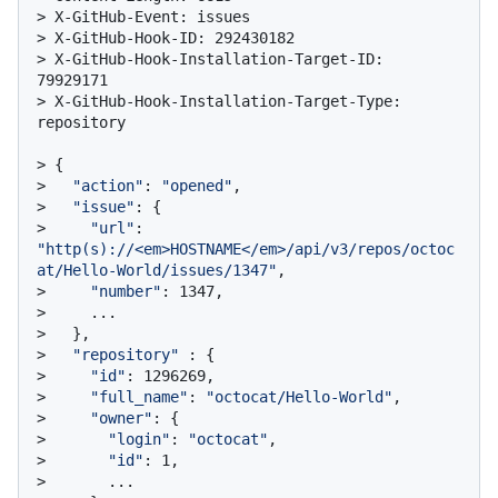
> 
X-GitHub-Event: issues
> 
X-GitHub-Hook-ID: 292430182
> 
X-GitHub-Hook-Installation-Target-ID: 
79929171
> 
X-GitHub-Hook-Installation-Target-Type: 
repository
> 
{
> 
"action"
: 
"opened"
,
> 
"issue"
: {
> 
"url"
: 
"http(s)://<em>HOSTNAME</em>/api/v3/repos/octoc
at/Hello-World/issues/1347"
,
> 
"number"
: 1347,
> 
    ...
> 
  },
> 
"repository"
 : {
> 
"id"
: 1296269,
> 
"full_name"
: 
"octocat/Hello-World"
,
> 
"owner"
: {
> 
"login"
: 
"octocat"
,
> 
"id"
: 1,
> 
      ...