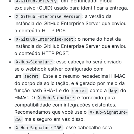
: um identificador global
X-GitHub-Delivery
exclusivo (GUID) usado para identificar a entrega.
: a versão da
X-GitHub-Enterprise-Version
instância do GitHub Enterprise Server que enviou
o conteúdo HTTP POST.
: o nome do host da
X-GitHub-Enterprise-Host
instância do GitHub Enterprise Server que enviou
o conteúdo HTTP POST.
: esse cabeçalho será enviado
X-Hub-Signature
se o webhook estiver configurado com
um
. Este é o resumo hexadecimal HMAC
secret
do corpo da solicitação, e é gerado por meio da
função hash SHA-1 e do
como a
do
secret
key
HMAC. O
é fornecido para
X-Hub-Signature
compatibilidade com integrações existentes.
Recomendamos que você use o
X-Hub-Signature-
mais seguro em vez disso.
256
: esse cabeçalho será
X-Hub-Signature-256