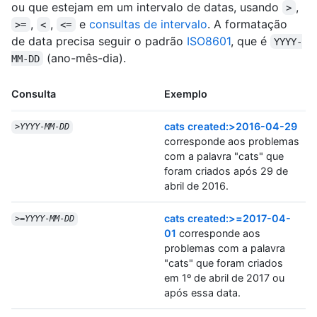
ou que estejam em um intervalo de datas, usando
,
>
,
,
e
consultas de intervalo
. A formatação
>=
<
<=
de data precisa seguir o padrão
ISO8601
, que é
YYYY-
(ano-mês-dia).
MM-DD
Consulta
Exemplo
cats created:>2016-04-29
>
YYYY
-
MM
-
DD
corresponde aos problemas
com a palavra "cats" que
foram criados após 29 de
abril de 2016.
cats created:>=2017-04-
>=
YYYY
-
MM
-
DD
01
corresponde aos
problemas com a palavra
"cats" que foram criados
em 1º de abril de 2017 ou
após essa data.