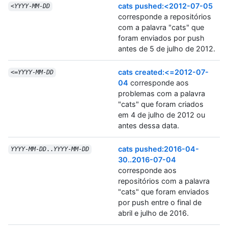
cats pushed:<2012-07-05
<
YYYY
-
MM
-
DD
corresponde a repositórios
com a palavra "cats" que
foram enviados por push
antes de 5 de julho de 2012.
cats created:<=2012-07-
<=
YYYY
-
MM
-
DD
04
corresponde aos
problemas com a palavra
"cats" que foram criados
em 4 de julho de 2012 ou
antes dessa data.
cats pushed:2016-04-
YYYY
-
MM
-
DD
..
YYYY
-
MM
-
DD
30..2016-07-04
corresponde aos
repositórios com a palavra
"cats" que foram enviados
por push entre o final de
abril e julho de 2016.