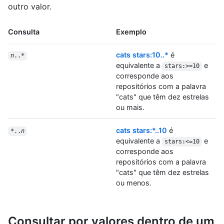
outro valor.
Consulta
Exemplo
cats stars:10..*
é
n
..*
equivalente a
e
stars:>=10
corresponde aos
repositórios com a palavra
"cats" que têm dez estrelas
ou mais.
cats stars:*..10
é
*..
n
equivalente a
e
stars:<=10
corresponde aos
repositórios com a palavra
"cats" que têm dez estrelas
ou menos.
Consultar por valores dentro de um