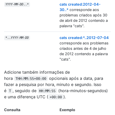
cats created:2012-04-
YYYY
-
MM
-
DD
..*
30..*
corresponde aos
problemas criados após 30
de abril de 2012 contendo a
palavra "cats".
cats created:*..2012-07-04
*..
YYYY
-
MM
-
DD
corresponde aos problemas
criados antes de 4 de julho
de 2012 contendo a palavra
"cats".
Adicione também informações de
hora
opcionais após a data, para
THH:MM:SS+00:00
fazer a pesquisa por hora, minuto e segundo. Isso
é
, seguido de
(hora-minutos-segundos)
T
HH:MM:SS
e uma diferença UTC (
).
+00:00
Consulta
Exemplo