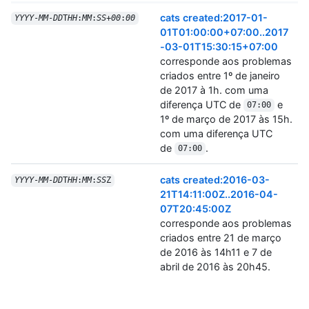
cats created:2017-01-
YYYY
-
MM
-
DD
T
HH
:
MM
:
SS
+
00
:
00
01T01:00:00+07:00..2017
-03-01T15:30:15+07:00
corresponde aos problemas
criados entre 1º de janeiro
de 2017 à 1h. com uma
diferença UTC de
e
07:00
1º de março de 2017 às 15h.
com uma diferença UTC
de
.
07:00
cats created:2016-03-
YYYY
-
MM
-
DD
T
HH
:
MM
:
SS
Z
21T14:11:00Z..2016-04-
07T20:45:00Z
corresponde aos problemas
criados entre 21 de março
de 2016 às 14h11 e 7 de
abril de 2016 às 20h45.