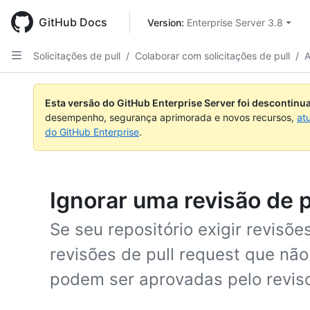
Skip
to
GitHub Docs
Version: 
Enterprise Server 3.8
main
content
Solicitações de pull
/
Colaborar com solicitações de pull
/
A
Esta versão do GitHub Enterprise Server foi descontin
desempenho, segurança aprimorada e novos recursos,
at
do GitHub Enterprise
.
Ignorar uma revisão de p
Se seu repositório exigir revisõ
revisões de pull request que não
podem ser aprovadas pelo reviso