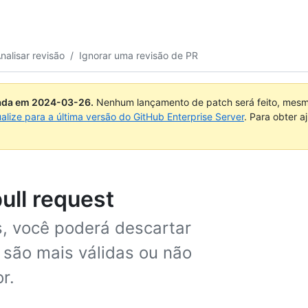
nalisar revisão
/
Ignorar uma revisão de PR
uada em
2024-03-26
.
Nenhum lançamento de patch será feito, mesmo
ualize para a última versão do GitHub Enterprise Server
. Para obter 
ull request
es, você poderá descartar
 são mais válidas ou não
r.