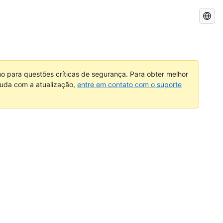
Pesquisar
no
GitHub
 para questões críticas de segurança. Para obter melhor
ajuda com a atualização,
entre em contato com o suporte