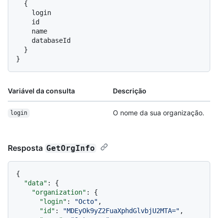
{
    login

    id

    name

    databaseId

}
}
Variável da consulta
Descrição
O nome da sua organização.
login
Resposta
GetOrgInfo
{
"data"
:
{
"organization"
:
{
"login"
:
"Octo"
,
"id"
:
"MDEyOk9yZ2FuaXphdGlvbjU2MTA="
,