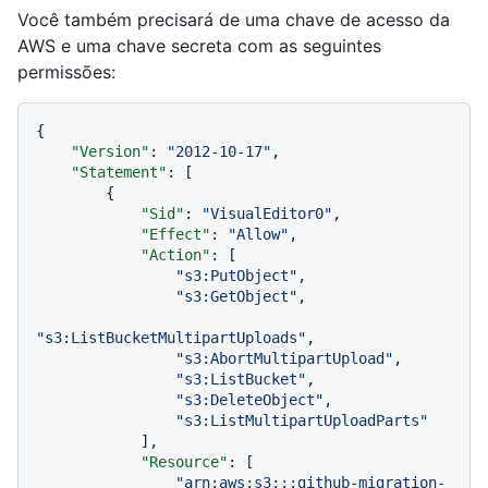
Você também precisará de uma chave de acesso da
AWS e uma chave secreta com as seguintes
permissões:
{
"Version"
:
"2012-10-17"
,
"Statement"
:
[
{
"Sid"
:
"VisualEditor0"
,
"Effect"
:
"Allow"
,
"Action"
:
[
"s3:PutObject"
,
"s3:GetObject"
,
"s3:ListBucketMultipartUploads"
,
"s3:AbortMultipartUpload"
,
"s3:ListBucket"
,
"s3:DeleteObject"
,
"s3:ListMultipartUploadParts"
]
,
"Resource"
:
[
"arn:aws:s3:::github-migration-