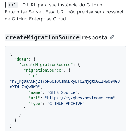
|
| O URL para sua instância do GitHub
url
Enterprise Server. Essa URL não precisa ser acessível
de GitHub Enterprise Cloud.
createMigrationSource
resposta
{
"data"
:
{
"createMigrationSource"
:
{
"migrationSource"
:
{
"id"
:
"MS_kgDaACRjZTY5NGQ1OC1mNDkyLTQ2NjgtOGE1NS00MGU
xYTdlZmQwNWQ"
,
"name"
:
"GHES Source"
,
"url"
:
"https://my-ghes-hostname.com"
,
"type"
:
"GITHUB_ARCHIVE"
}
}
}
}