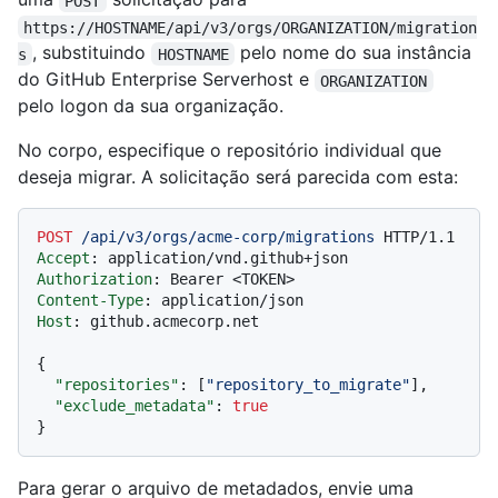
POST
https://HOSTNAME/api/v3/orgs/ORGANIZATION/migration
, substituindo
pelo nome do sua instância
s
HOSTNAME
do GitHub Enterprise Serverhost e
ORGANIZATION
pelo logon da sua organização.
No corpo, especifique o repositório individual que
deseja migrar. A solicitação será parecida com esta:
POST
/api/v3/orgs/acme-corp/migrations
HTTP/1.1
Accept
: 
Authorization
: 
Content-Type
: 
Host
: 
github.acmecorp.net

{
"repositories"
:
[
"repository_to_migrate"
]
,
"exclude_metadata"
:
true
}
Para gerar o arquivo de metadados, envie uma