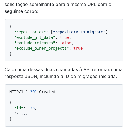
solicitação semelhante para a mesma URL com o
seguinte corpo:
{
"repositories"
:
[
"repository_to_migrate"
]
,
"exclude_git_data"
:
true
,
"exclude_releases"
:
false
,
"exclude_owner_projects"
:
true
}
Cada uma dessas duas chamadas à API retornará uma
resposta JSON, incluindo a ID da migração iniciada.
HTTP/1.1
201
 Created

{
"id"
:
123
,
// ...
}