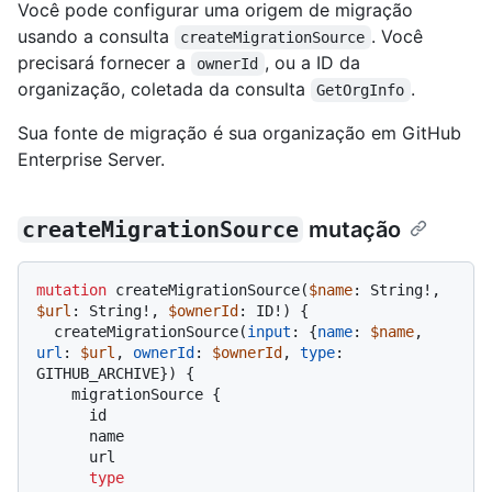
Você pode configurar uma origem de migração
usando a consulta
. Você
createMigrationSource
precisará fornecer a
, ou a ID da
ownerId
organização, coletada da consulta
.
GetOrgInfo
Sua fonte de migração é sua organização em GitHub
Enterprise Server.
createMigrationSource
mutação
mutation
 createMigrationSource
(
$name
: String
!
, 
$url
: String
!
, 
$ownerId
: ID
!
)
{
  createMigrationSource
(
input
:
{
name
:
$name
, 
url
:
$url
, 
ownerId
:
$ownerId
, 
type
:
GITHUB_ARCHIVE
}
)
{
    migrationSource 
{
      id

      name

      url

type