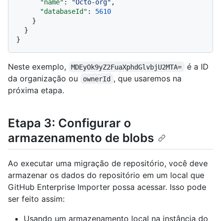
"name"
:
"Octo-org"
,
"databaseId"
:
5610
}
}
}
Neste exemplo,
é a ID
MDEyOk9yZ2FuaXphdGlvbjU2MTA=
da organização ou
, que usaremos na
ownerId
próxima etapa.
Etapa 3: Configurar o
armazenamento de blobs
Ao executar uma migração de repositório, você deve
armazenar os dados do repositório em um local que
GitHub Enterprise Importer possa acessar. Isso pode
ser feito assim:
Usando um armazenamento local na instância do