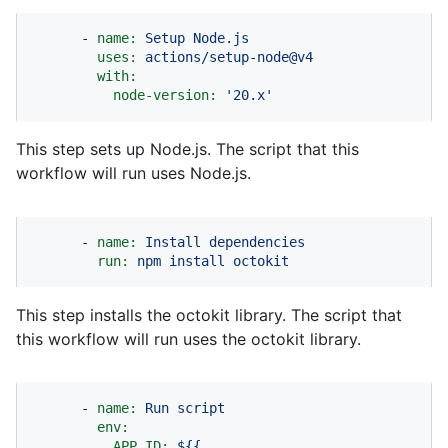
-
name:
Setup
Node.js
uses:
actions/setup-node@v4
with:
node-version:
'20.x'
This step sets up Node.js. The script that this
workflow will run uses Node.js.
-
name:
Install
dependencies
run:
npm
install
octokit
This step installs the octokit library. The script that
this workflow will run uses the octokit library.
-
name:
Run
script
env:
APP_ID:
${{