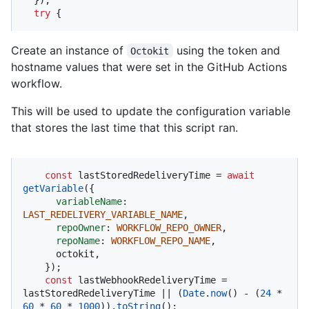
try
 {
Create an instance of
using the token and
Octokit
hostname values that were set in the GitHub Actions
workflow.
This will be used to update the configuration variable
that stores the last time that this script ran.
const
 lastStoredRedeliveryTime = 
await
getVariable
({

variableName
: 
LAST_REDELIVERY_VARIABLE_NAME
,

repoOwner
: 
WORKFLOW_REPO_OWNER
,

repoName
: 
WORKFLOW_REPO_NAME
,

      octokit,

    });

const
 lastWebhookRedeliveryTime = 
lastStoredRedeliveryTime || (
Date
.
now
() - (
24
 * 
60
 * 
60
 * 
1000
)).
toString
();