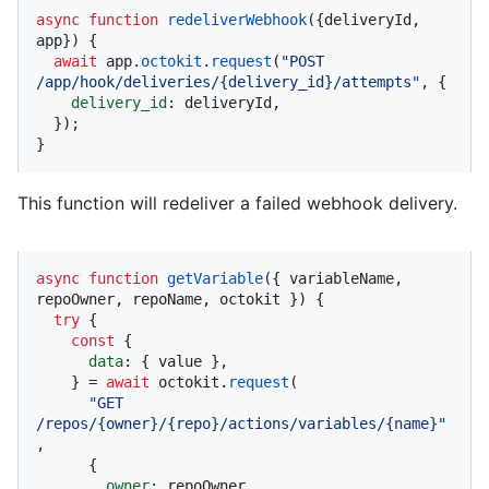
async
function
redeliverWebhook
(
{deliveryId, 
app}
) {

await
 app.
octokit
.
request
(
"POST 
/app/hook/deliveries/{delivery_id}/attempts"
, {

delivery_id
: deliveryId,

  });

}
This function will redeliver a failed webhook delivery.
async
function
getVariable
(
{ variableName, 
repoOwner, repoName, octokit }
) {

try
 {

const
 {

data
: { value },

    } = 
await
 octokit.
request
(

"GET 
/repos/{owner}/{repo}/actions/variables/{name}"
,

      {

owner
: repoOwner,
