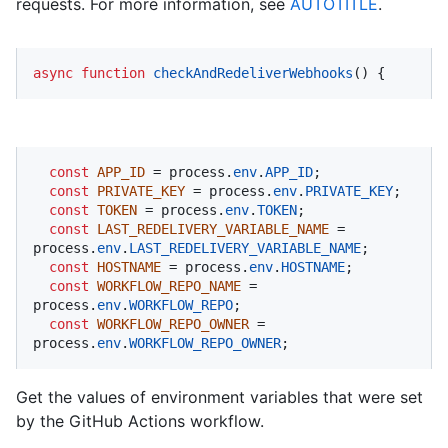
requests. For more information, see
AUTOTITLE
.
async
function
checkAndRedeliverWebhooks
(
) {
const
APP_ID
 = process.
env
.
APP_ID
;

const
PRIVATE_KEY
 = process.
env
.
PRIVATE_KEY
;

const
TOKEN
 = process.
env
.
TOKEN
;

const
LAST_REDELIVERY_VARIABLE_NAME
 = 
process.
env
.
LAST_REDELIVERY_VARIABLE_NAME
;

const
HOSTNAME
 = process.
env
.
HOSTNAME
;

const
WORKFLOW_REPO_NAME
 = 
process.
env
.
WORKFLOW_REPO
;

const
WORKFLOW_REPO_OWNER
 = 
process.
env
.
WORKFLOW_REPO_OWNER
;
Get the values of environment variables that were set
by the GitHub Actions workflow.