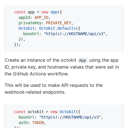
const
 app = 
new
App
({

appId
: 
APP_ID
,

privateKey
: 
PRIVATE_KEY
,

Octokit
: 
Octokit
.
defaults
({

baseUrl
: 
"http(s)://HOSTNAME/api/v3"
,

    }),

  });
Create an instance of the octokit
using the app
App
ID, private key, and hostname values that were set in
the GitHub Actions workflow.
This will be used to make API requests to the
webhook-related endpoints.
const
 octokit = 
new
Octokit
({ 

baseUrl
: 
"http(s)://HOSTNAME/api/v3"
,

auth
: 
TOKEN
,

  });
