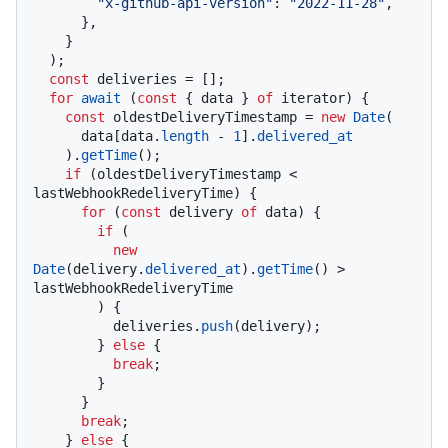
"x-github-api-version"
: 
"2022-11-28"
,

      },

    }

  );

const
 deliveries = [];

for
await
 (
const
 { data } 
of
 iterator) {

const
 oldestDeliveryTimestamp = 
new
Date
(

      data[data.
length
 - 
1
].
delivered_at
    ).
getTime
();

if
 (oldestDeliveryTimestamp < 
lastWebhookRedeliveryTime) {

for
 (
const
 delivery 
of
 data) {

if
 (

new
Date
(delivery.
delivered_at
).
getTime
() > 
lastWebhookRedeliveryTime

        ) {

          deliveries.
push
(delivery);

        } 
else
 {

break
;

        }

      }

break
;

    } 
else
 {
