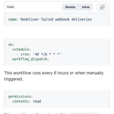
YAML
Beside
Inline
name:
Redeliver
failed
webhook
deliveries
on:
schedule:
-
cron:
'40 */6 * * *'
workflow_dispatch:
This workflow runs every 6 hours or when manually
triggered.
permissions:
contents:
read