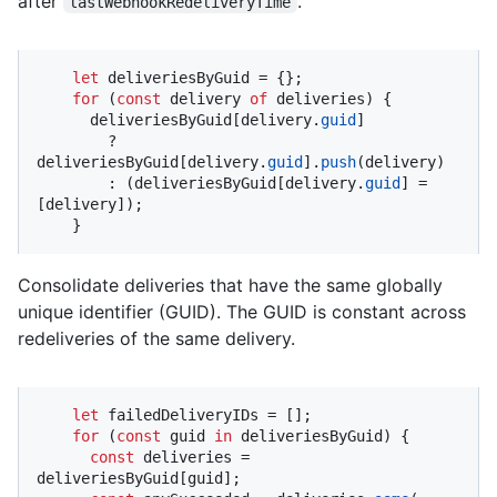
after
.
lastWebhookRedeliveryTime
let
 deliveriesByGuid = {};

for
 (
const
 delivery 
of
 deliveries) {

      deliveriesByGuid[delivery.
guid
]

        ? 
deliveriesByGuid[delivery.
guid
].
push
(delivery)

        : (deliveriesByGuid[delivery.
guid
] = 
[delivery]);

    }
Consolidate deliveries that have the same globally
unique identifier (GUID). The GUID is constant across
redeliveries of the same delivery.
let
 failedDeliveryIDs = [];

for
 (
const
 guid 
in
 deliveriesByGuid) {

const
 deliveries = 
deliveriesByGuid[guid];
