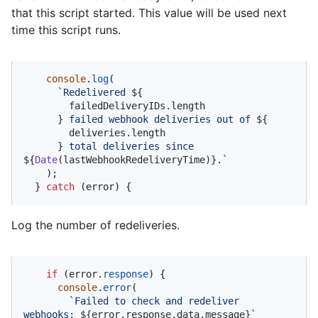
that this script started. This value will be used next
time this script runs.
console
.
log
(

`Redelivered 
${

        failedDeliveryIDs.length

      }
 failed webhook deliveries out of 
${

        deliveries.length

      }
 total deliveries since 
${
Date
(lastWebhookRedeliveryTime)}
.`
    );

  } 
catch
 (error) {
Log the number of redeliveries.
if
 (error.
response
) {

console
.
error
(

`Failed to check and redeliver 
webhooks: 
${error.response.data.message}
`