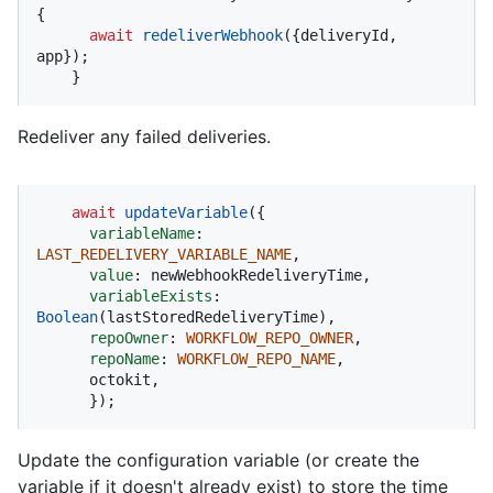
{

await
redeliverWebhook
({deliveryId, 
app});

    }
Redeliver any failed deliveries.
await
updateVariable
({

variableName
: 
LAST_REDELIVERY_VARIABLE_NAME
,

value
: newWebhookRedeliveryTime,

variableExists
: 
Boolean
(lastStoredRedeliveryTime),

repoOwner
: 
WORKFLOW_REPO_OWNER
,

repoName
: 
WORKFLOW_REPO_NAME
,

      octokit,

      });
Update the configuration variable (or create the
variable if it doesn't already exist) to store the time