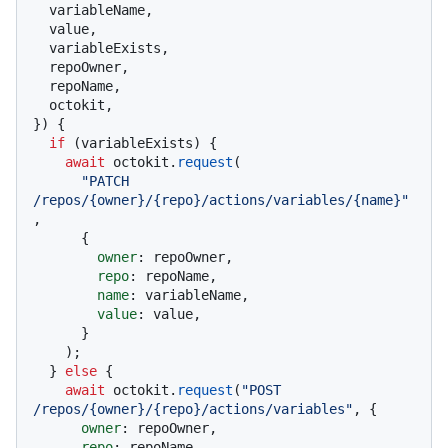
  variableName,

  value,

  variableExists,

  repoOwner,

  repoName,

  octokit,

}
) {

if
 (variableExists) {

await
 octokit.
request
(

"PATCH 
/repos/{owner}/{repo}/actions/variables/{name}"
,

      {

owner
: repoOwner,

repo
: repoName,

name
: variableName,

value
: value,

      }

    );

  } 
else
 {

await
 octokit.
request
(
"POST 
/repos/{owner}/{repo}/actions/variables"
, {

owner
: repoOwner,

repo
: repoName,
