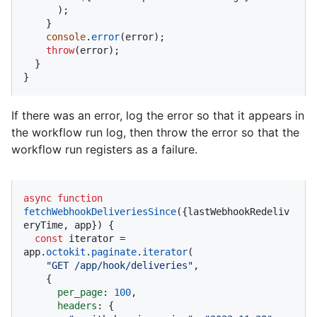
      );

    }

console
.
error
(error);

throw
(error);

  }

}
If there was an error, log the error so that it appears in
the workflow run log, then throw the error so that the
workflow run registers as a failure.
async
function
fetchWebhookDeliveriesSince
(
{lastWebhookRedeliv
eryTime, app}
) {

const
 iterator = 
app.
octokit
.
paginate
.
iterator
(

"GET /app/hook/deliveries"
,

    {

per_page
: 
100
,

headers
: {
