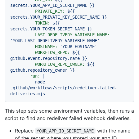
secrets.YOUR_APP_ID_SECRET_NAME
}}
PRIVATE_KEY:
${{
secrets.YOUR_PRIVATE_KEY_SECRET_NAME
}}
TOKEN:
${{
secrets.YOUR_TOKEN_SECRET_NAME
}}
LAST_REDELIVERY_VARIABLE_NAME:
'YOUR_LAST_REDELIVERY_VARIABLE_NAME'
HOSTNAME:
'YOUR_HOSTNAME'
WORKFLOW_REPO:
${{
github.event.repository.name
}}
WORKFLOW_REPO_OWNER:
${{
github.repository_owner
}}
run:
|
node
.github/workflows/scripts/redeliver-failed-
deliveries.mjs
This step sets some environment variables, then runs a
script to find and redeliver failed webhook deliveries.
Replace
with the name
YOUR_APP_ID_SECRET_NAME
of the secret where you stored your app ID.