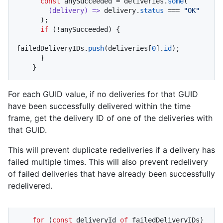
const
 anySucceeded = deliveries.
some
(

(
delivery
) =>
 delivery.
status
 === 
"OK"
      );

if
 (!anySucceeded) {

failedDeliveryIDs.
push
(deliveries[
0
].
id
);

      }

    }
For each GUID value, if no deliveries for that GUID
have been successfully delivered within the time
frame, get the delivery ID of one of the deliveries with
that GUID.
This will prevent duplicate redeliveries if a delivery has
failed multiple times. This will also prevent redelivery
of failed deliveries that have already been successfully
redelivered.
for
 (
const
 deliveryId 
of
 failedDeliveryIDs) 