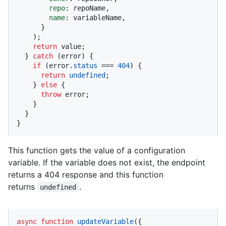
repo
: repoName,

name
: variableName,

      }

    );

return
 value;

  } 
catch
 (error) {

if
 (error.
status
 === 
404
) {

return
undefined
;

    } 
else
 {

throw
 error;

    }

  }

}
This function gets the value of a configuration
variable. If the variable does not exist, the endpoint
returns a 404 response and this function
returns
.
undefined
async
function
updateVariable
(
{
