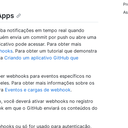
Pr
As
Apps
ba notificações em tempo real quando
uém envia um commit por push ou abre uma
licativo pode acessar. Para obter mais
hooks
. Para obter um tutorial que demonstra
ra
Criando um aplicativo GitHub que
ber webhooks para eventos específicos no
les. Para obter mais informações sobre os
ira
Eventos e cargas de webhook
.
 você deverá ativar webhooks no registro
k em que o GitHub enviará os conteúdos do
hooks ou só for usado para autenticação,