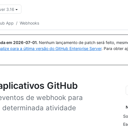
ver 3.16
Pesquisar ou perguntar
Copilot
Hub App
/
Webhooks
uada em
2026-07-01
.
Nenhum lançamento de patch será feito, mesmo 
ualize para a última versão do GitHub Enterprise Server
. Para obter 
licativos GitHub
 eventos de webhook para
 determinada atividade
N
So
Es