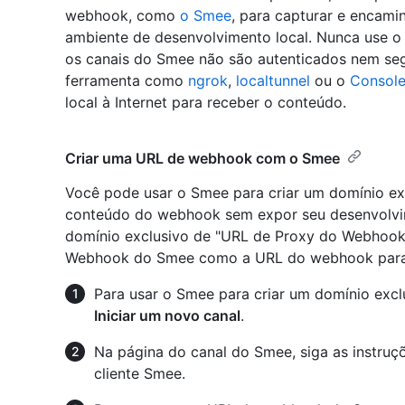
webhook, como
o Smee
, para capturar e encam
ambiente de desenvolvimento local. Nunca use o
os canais do Smee não são autenticados nem seg
ferramenta como
ngrok
,
localtunnel
ou o
Consol
local à Internet para receber o conteúdo.
Criar uma URL de webhook com o Smee
Você pode usar o Smee para criar um domínio ex
conteúdo do webhook sem expor seu desenvolvim
domínio exclusivo de "URL de Proxy do Webhook
Webhook do Smee como a URL do webhook para
Para usar o Smee para criar um domínio excl
Iniciar um novo canal
.
Na página do canal do Smee, siga as instruçõ
cliente Smee.