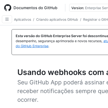
Skip
to
Documentos do GitHub
Version:
Enterprise Ser
main
content
Aplicativos
/
Criando aplicativos GitHub
/
Registrar o Git
Esta versão do GitHub Enterprise Server foi descontin
desempenho, segurança aprimorada e novos recursos,
at
do GitHub Enterprise
.
Usando webhooks com ap
Seu GitHub App poderá assinar
receber notificações sempre que
ocorrer.