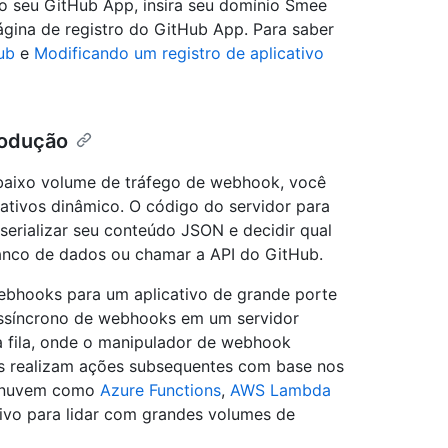
 seu GitHub App, insira seu domínio Smee
ina de registro do GitHub App. Para saber
ub
e
Modificando um registro de aplicativo
rodução
baixo volume de tráfego de webhook, você
ativos dinâmico. O código do servidor para
erializar seu conteúdo JSON e decidir qual
nco de dados ou chamar a API do GitHub.
ebhooks para um aplicativo de grande porte
ssíncrono de webhooks em um servidor
 fila, onde o manipulador de webhook
os realizam ações subsequentes com base nos
e nuvem como
Azure Functions
,
AWS Lambda
tivo para lidar com grandes volumes de