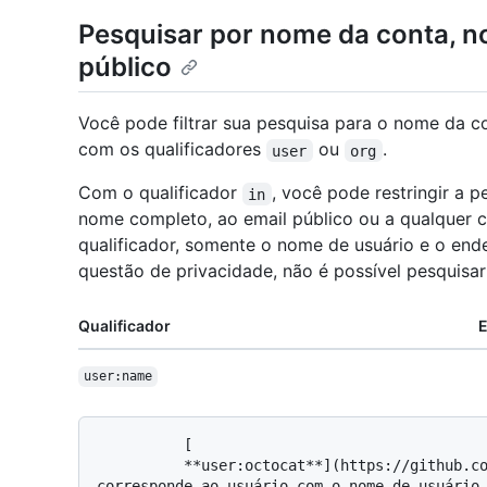
Pesquisar por nome da conta, n
público
Você pode filtrar sua pesquisa para o nome da c
com os qualificadores
ou
.
user
org
Com o qualificador
, você pode restringir a 
in
nome completo, ao email público ou a qualquer
qualificador, somente o nome de usuário e o end
questão de privacidade, não é possível pesquisa
Qualificador
user:name
          [

          **user:octocat**](https://github.com/search?q=user%3Aoctocat&type=Users) 