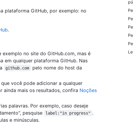
pú
ma plataforma GitHub, por exemplo: no
Pe
Pe
Pe
tHub
.
Pe
Pe
Le
de exemplo no site do GitHub.com, mas é
isa em qualquer plataforma GitHub. Nas
ua
pelo nome do host da
github.com
a que você pode adicionar a qualquer
r ainda mais os resultados, confira
Noções
as palavras. Por exemplo, caso deseje
damento", pesquise
.
label:"in progress"
ulas e minúsculas.