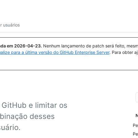
Pesquisar ou perguntar
Copilot
r usuários
uada em
2026-04-23
.
Nenhum lançamento de patch será feito, mesmo
ualize para a última versão do GitHub Enterprise Server
. Para obter 
 GitHub e limitar os
mbinação desses
N
Pe
uário.
Pe