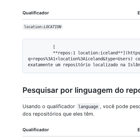
Qualificador
location:
LOCATION
          [

          **repos:1 location:iceland**](https://github.com/search?
q=repos%3A1+location%3Aiceland&type=Users) co
Pesquisar por linguagem do repo
Usando o qualificador
, você pode pes
language
dos repositórios que eles têm.
Qualificador