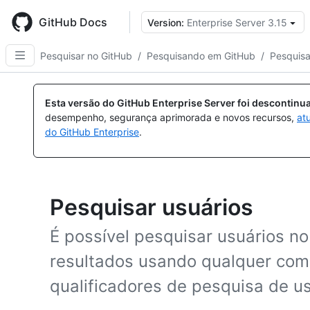
Skip
to
GitHub Docs
Version:
Enterprise Server 3.15
main
content
Pesquisar no GitHub
/
Pesquisando em GitHub
/
Pesquisa
Esta versão do GitHub Enterprise Server foi descontin
desempenho, segurança aprimorada e novos recursos,
at
do GitHub Enterprise
.
Pesquisar usuários
É possível pesquisar usuários no
resultados usando qualquer co
qualificadores de pesquisa de us