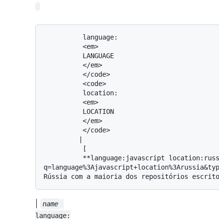
          language:

          <em>

          LANGUAGE

          </em>

          </code>

          <code>

          location:

          <em>

          LOCATION

          </em>

          </code>

         | 

          [

          **language:javascript location:russia**](https://github.com/search?
q=language%3Ajavascript+location%3Arussia&typ
|
name