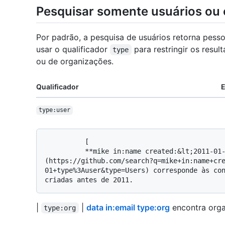
Pesquisar somente usuários ou
Por padrão, a pesquisa de usuários retorna pess
usar o qualificador
para restringir os resu
type
ou de organizações.
Qualificador
type:user
          [

          **mike in:name created:&lt;2011-01-01 type:user**]
(https://github.com/search?q=mike+in:name+cr
01+type%3Auser&type=Users) corresponde às con
|
|
data in:email type:org
encontra orga
type:org