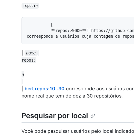
repos:
n
          [

          **repos:>9000**](https://github.com/search?q=repos%3A%3E%3D9000&type=Users) 
|
name
|
bert repos:10..30
corresponde aos usuários com
nome real que têm de dez a 30 repositórios.
Pesquisar por local
Você pode pesquisar usuários pelo local indicado 