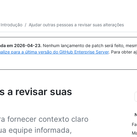
Pesquisar ou perguntar
Copilot
Introdução
/
Ajudar outras pessoas a revisar suas alterações
uada em
2026-04-23
.
Nenhum lançamento de patch será feito, mesmo
ualize para a última versão do GitHub Enterprise Server
. Para obter 
 a revisar suas
N
a fornecer contexto claro
Fa
ua equipe informada,
Ma