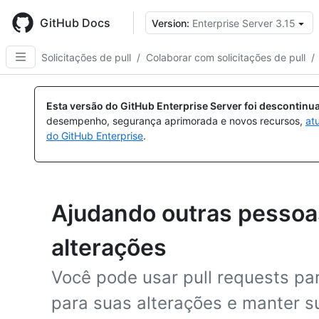
Skip
to
GitHub Docs
Version:
Enterprise Server 3.15
main
content
Solicitações de pull
/
Colaborar com solicitações de pull
/
Esta versão do GitHub Enterprise Server foi descontin
desempenho, segurança aprimorada e novos recursos,
at
do GitHub Enterprise
.
Ajudando outras pessoas
alterações
Você pode usar pull requests par
para suas alterações e manter s