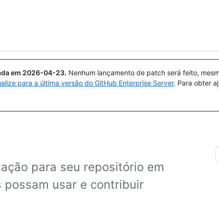
Pesquisar ou perguntar
Copilot
uada em
2026-04-23
.
Nenhum lançamento de patch será feito, mesmo
ualize para a última versão do GitHub Enterprise Server
. Para obter 
ção para seu repositório em
 possam usar e contribuir