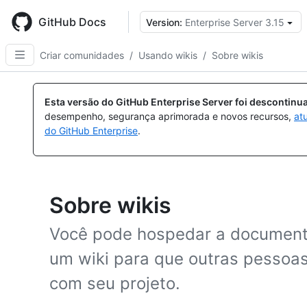
Skip
to
GitHub Docs
Version:
Enterprise Server 3.15
main
content
Criar comunidades
/
Usando wikis
/
Sobre wikis
Esta versão do GitHub Enterprise Server foi descontin
desempenho, segurança aprimorada e novos recursos,
at
do GitHub Enterprise
.
Sobre wikis
Você pode hospedar a documenta
um wiki para que outras pessoas
com seu projeto.