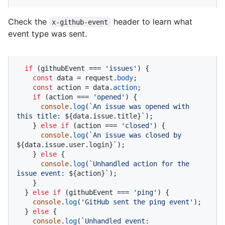
Check the
header to learn what
x-github-event
event type was sent.
if
 (githubEvent === 
'issues'
) {

const
 data = request.
body
;

const
 action = data.
action
;

if
 (action === 
'opened'
) {

console
.
log
(
`An issue was opened with 
this title: 
${data.issue.title}
`
);

    } 
else
if
 (action === 
'closed'
) {

console
.
log
(
`An issue was closed by 
${data.issue.user.login}
`
);

    } 
else
 {

console
.
log
(
`Unhandled action for the 
issue event: 
${action}
`
);

    }

  } 
else
if
 (githubEvent === 
'ping'
) {

console
.
log
(
'GitHub sent the ping event'
);

  } 
else
 {

console
.
log
(
`Unhandled event: 