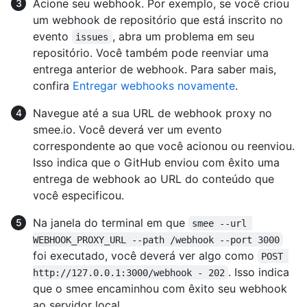
Acione seu webhook. Por exemplo, se você criou
um webhook de repositório que está inscrito no
evento
, abra um problema em seu
issues
repositório. Você também pode reenviar uma
entrega anterior de webhook. Para saber mais,
confira
Entregar webhooks novamente
.
Navegue até a sua URL de webhook proxy no
smee.io. Você deverá ver um evento
correspondente ao que você acionou ou reenviou.
Isso indica que o GitHub enviou com êxito uma
entrega de webhook ao URL do conteúdo que
você especificou.
Na janela do terminal em que
smee --url 
WEBHOOK_PROXY_URL --path /webhook --port 3000
foi executado, você deverá ver algo como
POST 
. Isso indica
http://127.0.0.1:3000/webhook - 202
que o smee encaminhou com êxito seu webhook
ao servidor local.