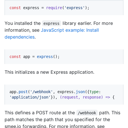
const
 express = 
require
(
'express'
);
You installed the
library earlier. For more
express
information, see
JavaScript example: Install
dependencies
.
const
 app = 
express
();
This initializes a new Express application.
app.
post
(
'/webhook'
, express.
json
({
type
: 
'application/json'
}), 
(
request, response
) =>
 {
This defines a POST route at the
path. This
/webhook
path matches the path that you specified for the
smee.io forwarding. For more information, see