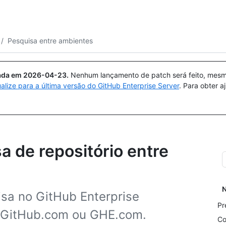
Pesquisar ou perguntar
Copilot
/
Pesquisa entre ambientes
uada em
2026-04-23
.
Nenhum lançamento de patch será feito, mesmo
ualize para a última versão do GitHub Enterprise Server
. Para obter 
a de repositório entre
N
isa no GitHub Enterprise
Pr
o GitHub.com ou GHE.com.
Co