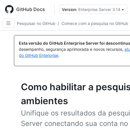
Skip
to
GitHub Docs
Version:
Enterprise Server 3.14
main
content
Pesquisar no GitHub
/
Comece com a pesquisa no GitHub
Esta versão do GitHub Enterprise Server foi descontin
desempenho, segurança aprimorada e novos recursos,
at
do GitHub Enterprise
.
Como habilitar a pesquis
ambientes
Unifique os resultados da pesqu
Server conectando sua conta n