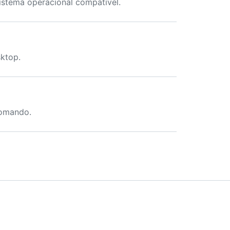
stema operacional compatível.
sktop.
comando.