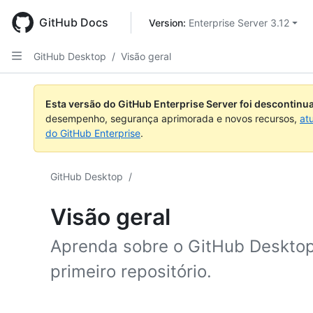
Skip
to
GitHub Docs
Version: 
Enterprise Server 3.12
main
content
GitHub Desktop
/
Visão geral
Esta versão do GitHub Enterprise Server foi descontin
desempenho, segurança aprimorada e novos recursos,
at
do GitHub Enterprise
.
GitHub Desktop
/
Visão geral
Aprenda sobre o GitHub Desktop
primeiro repositório.