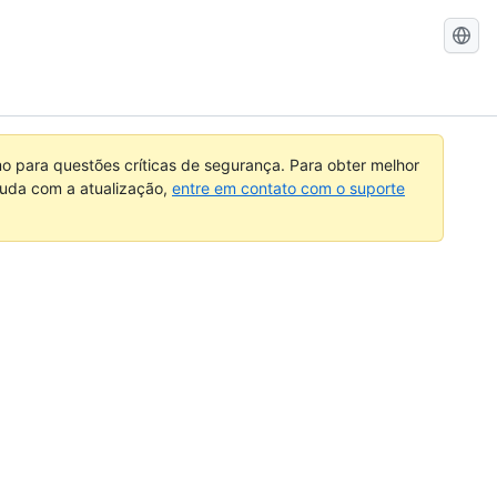
Pesquisar
no
GitHub
 para questões críticas de segurança. Para obter melhor
ajuda com a atualização,
entre em contato com o suporte