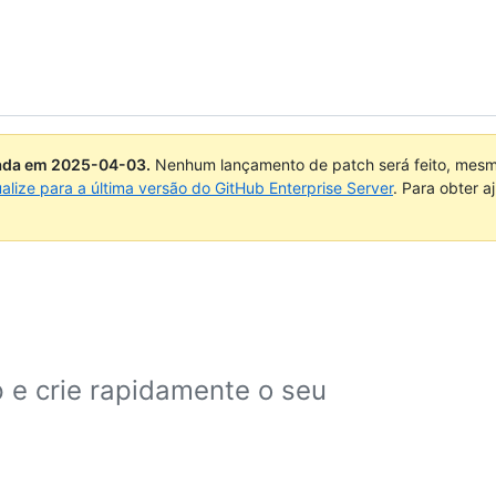
uada em
2025-04-03
.
Nenhum lançamento de patch será feito, mesmo
ualize para a última versão do GitHub Enterprise Server
. Para obter 
 e crie rapidamente o seu