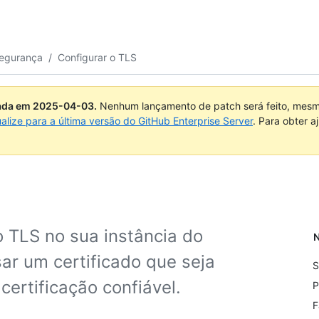
segurança
/
Configurar o TLS
uada em
2025-04-03
.
Nenhum lançamento de patch será feito, mesmo
ualize para a última versão do GitHub Enterprise Server
. Para obter 
o TLS no sua instância do
N
ar um certificado que seja
S
ertificação confiável.
P
F