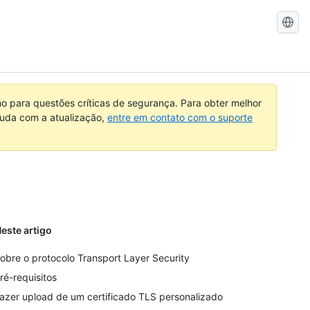
Pesquisar
no
GitHub
 para questões críticas de segurança. Para obter melhor
ajuda com a atualização,
entre em contato com o suporte
este artigo
obre o protocolo Transport Layer Security
ré-requisitos
azer upload de um certificado TLS personalizado