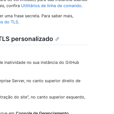
is, confira
Utilitários de linha de comando
.
r uma frase secreta. Para saber mais,
os do TLS
.
 TLS personalizado
 inatividade no sua instância do GitHub
rise Server, no canto superior direito de
tração do site", no canto superior esquerdo,
lique em
Console de Gerenciamento
.