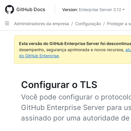
Skip
to
GitHub Docs
Version: 
Enterprise Server 3.12
main
content
Administradores da empresa
/
Configuração
/
Proteger a 
Esta versão do GitHub Enterprise Server foi descontin
desempenho, segurança aprimorada e novos recursos,
at
do GitHub Enterprise
.
Configurar o TLS
Você pode configurar o protocol
GitHub Enterprise Server para us
assinado por uma autoridade de c