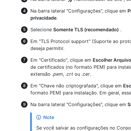
Na barra lateral "Configurações", clique em
P
privacidade
.
Selecione
Somente TLS (recomendado)
.
Em "TLS Protocol support" (Suporte ao proto
deseja permitir.
Em "Certificado", clique em
Escolher Arquiv
de certificados (no formato PEM) para instal
extensão
.pem
,
.crt
ou
.cer
.
Em "Chave não criptografada", clique em
Esc
formato PEM) para instalação. Em geral, ess
Na barra lateral "Configurações", clique em
S
Note
Se você salvar as configurações no Consol