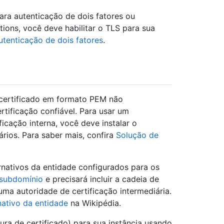
ara autenticação de dois fatores ou
ons, você deve habilitar o TLS para sua
utenticação de dois fatores
.
 certificado em formato PEM não
tificação confiável. Para usar um
icação interna, você deve instalar o
ários. Para saber mais, confira
Solução de
rnativos da entidade configurados para os
 subdomínio
e precisará incluir a cadeia de
uma autoridade de certificação intermediária.
ativo da entidade
na Wikipédia.
ra de certificado) para sua instância usando