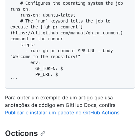
    # Configures the operating system the job 
runs on.

    runs-on: ubuntu-latest

    # The `run` keyword tells the job to 
execute the [`gh pr comment`]
(https://cli.github.com/manual/gh_pr_comment) 
command on the runner.

    steps:

      - run: gh pr comment $PR_URL --body 
"Welcome to the repository!"

        env:

          GH_TOKEN: $

          PR_URL: $

Para obter um exemplo de um artigo que usa
anotações de código em GitHub Docs, confira
Publicar e instalar um pacote no GitHub Actions
.
Octicons