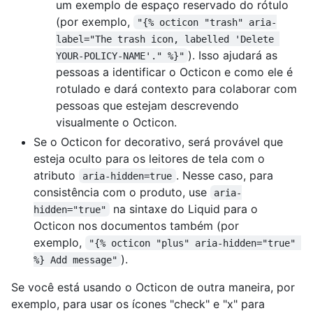
um exemplo de espaço reservado do rótulo
(por exemplo,
"{% octicon "trash" aria-
label="The trash icon, labelled 'Delete 
). Isso ajudará as
YOUR-POLICY-NAME'." %}"
pessoas a identificar o Octicon e como ele é
rotulado e dará contexto para colaborar com
pessoas que estejam descrevendo
visualmente o Octicon.
Se o Octicon for decorativo, será provável que
esteja oculto para os leitores de tela com o
atributo
. Nesse caso, para
aria-hidden=true
consistência com o produto, use
aria-
na sintaxe do Liquid para o
hidden="true"
Octicon nos documentos também (por
exemplo,
"{% octicon "plus" aria-hidden="true" 
).
%} Add message"
Se você está usando o Octicon de outra maneira, por
exemplo, para usar os ícones "check" e "x" para