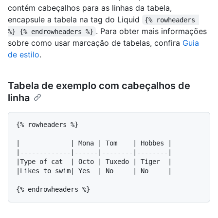
contém cabeçalhos para as linhas da tabela,
encapsule a tabela na tag do Liquid
{% rowheaders 
. Para obter mais informações
%} {% endrowheaders %}
sobre como usar marcação de tabelas, confira
Guia
de estilo
.
Tabela de exemplo com cabeçalhos de
linha
{% rowheaders %}

|             | Mona | Tom    | Hobbes |

|-------------|------|--------|--------|

|Type of cat  | Octo | Tuxedo | Tiger  |

|Likes to swim| Yes  | No     | No     |
