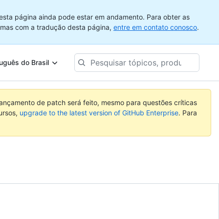
esta página ainda pode estar em andamento. Para obter as
emas com a tradução desta página,
entre em contato conosco
.
Pesquisar
uguês do Brasil
tópicos,
produtos...
nçamento de patch será feito, mesmo para questões críticas
ursos,
upgrade to the latest version of GitHub Enterprise
. Para