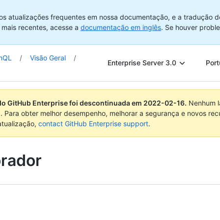
os atualizações frequentes em nossa documentação, e a tradução d
 mais recentes, acesse a
documentação em inglês
. Se houver probl
phQL
/
Visão Geral
/
Enterprise Server 3.0
Port
do GitHub Enterprise foi descontinuada em
2022-02-16
.
Nenhum la
. Para obter melhor desempenho, melhorar a segurança e novos rec
atualização,
contact GitHub Enterprise support
.
orador