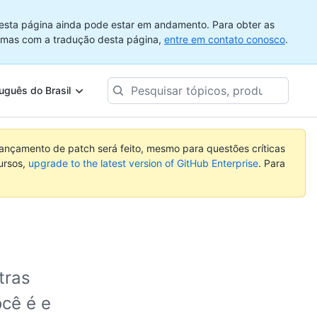
esta página ainda pode estar em andamento. Para obter as
emas com a tradução desta página,
entre em contato conosco
.
Pesquisar
uguês do Brasil
tópicos,
produtos...
nçamento de patch será feito, mesmo para questões críticas
ursos,
upgrade to the latest version of GitHub Enterprise
. Para
tras
cê é e