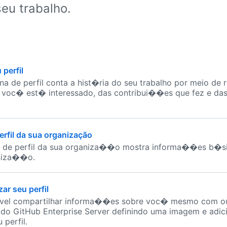
eu trabalho.
 perfil
a de perfil conta a hist�ria do seu trabalho por meio de 
 voc� est� interessado, das contribui��es que fez e da
erfil da sua organização
 de perfil da sua organiza��o mostra informa��es b�si
niza��o.
ar seu perfil
el compartilhar informa��es sobre voc� mesmo com o
 do GitHub Enterprise Server definindo uma imagem e adi
 perfil.