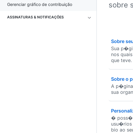
sobre s
Gerenciar gráfico de contribuição
ASSINATURAS & NOTIFICAÇÕES
Sobre seu
Sua p�gin
nos quais
que teve.
Sobre o p
A p�gina
sua orga
Personaliz
� poss�v
usu�rios
bio ao seu