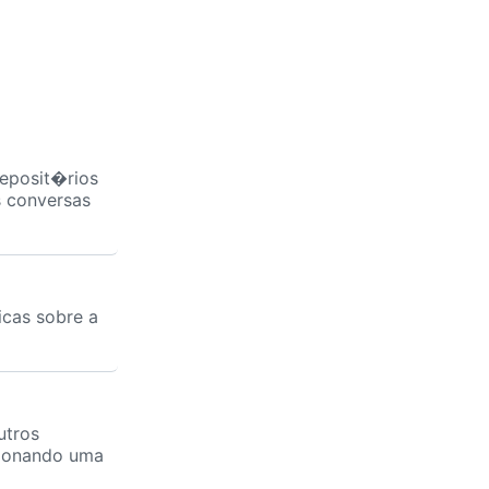
reposit�rios
s conversas
cas sobre a
utros
cionando uma