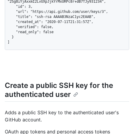
"2Sg8iYjAxxmI2LvUXpJjkYrMxURPc8r+dB7TJy931234",

    "id": 3,

    "url": "https://api.github.com/user/keys/3",

    "title": "ssh-rsa AAAAB3NzaC1yc2EAAB",

    "created_at": "2020-07-11T21:31:57Z",

    "verified": false,

    "read_only": false

  }

]
Create a public SSH key for the
authenticated user
Adds a public SSH key to the authenticated user's
GitHub account.
OAuth app tokens and personal access tokens