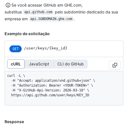
Se você acessar GitHub em GHE.com,
substitua
pelo subdomínio dedicado da sua
api.github.com
empresa em
.
api.SUBDOMAIN.ghe.com
Exemplo de solicitação
/user/keys/{key_id}
GET
cURL
JavaScript
CLI do GitHub
curl -L \

  -H "Accept: application/vnd.github+json" \

  -H "Authorization: Bearer <YOUR-TOKEN>" \

  -H "X-GitHub-Api-Version: 2026-03-10" \

  https://api.github.com/user/keys/KEY_ID
Response