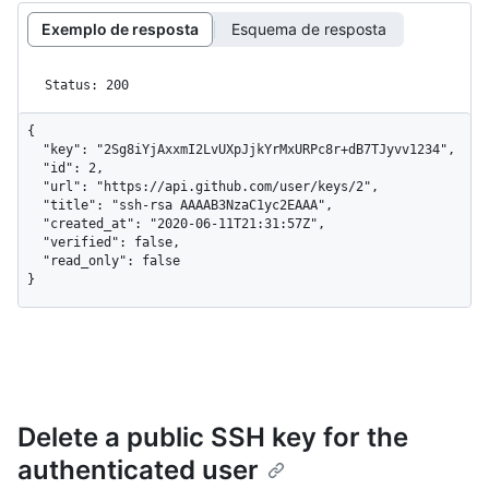
Exemplo de resposta
Esquema de resposta
Status: 200
{

  "key": "2Sg8iYjAxxmI2LvUXpJjkYrMxURPc8r+dB7TJyvv1234",

  "id": 2,

  "url": "https://api.github.com/user/keys/2",

  "title": "ssh-rsa AAAAB3NzaC1yc2EAAA",

  "created_at": "2020-06-11T21:31:57Z",

  "verified": false,

  "read_only": false

}
Delete a public SSH key for the
authenticated user