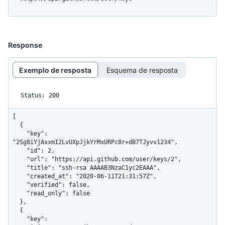
Response
Exemplo de resposta
Esquema de resposta
Status: 200
[

  {

    "key": 
"2Sg8iYjAxxmI2LvUXpJjkYrMxURPc8r+dB7TJyvv1234",

    "id": 2,

    "url": "https://api.github.com/user/keys/2",

    "title": "ssh-rsa AAAAB3NzaC1yc2EAAA",

    "created_at": "2020-06-11T21:31:57Z",

    "verified": false,

    "read_only": false

  },

  {

    "key": 