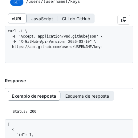
/users/{username}/keys
GET
cURL
JavaScript
CLI do GitHub
curl -L \

  -H "Accept: application/vnd.github+json" \

  -H "X-GitHub-Api-Version: 2026-03-10" \

  https://api.github.com/users/USERNAME/keys
Response
Exemplo de resposta
Esquema de resposta
Status: 200
[

  {

    "id": 1,
