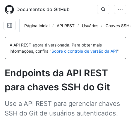
Skip
to
Documentos do GitHub
main
content
Página Inicial
API REST
Usuários
Chaves SSH 
Nome,
Nome,
Nome,
Nome,
Nome,
Nome,
Nome,
Nome,
Nome,
Nome,
Nome,
Tipo,
Tipo,
Tipo,
Tipo,
Tipo,
Tipo,
Tipo,
Tipo,
Tipo,
Tipo,
Tipo,
A API REST agora é versionada.
Para obter mais
Descrição
Descrição
Descrição
Descrição
Descrição
Descrição
Descrição
Descrição
Descrição
Descrição
Descrição
informações, confira "
Sobre o controle de versão da API
".
Endpoints da API REST
para chaves SSH do Git
Use a API REST para gerenciar chaves
SSH do Git de usuários autenticados.