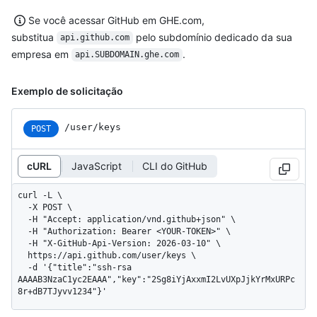
Se você acessar GitHub em GHE.com,
substitua
pelo subdomínio dedicado da sua
api.github.com
empresa em
.
api.SUBDOMAIN.ghe.com
Exemplo de solicitação
/user/keys
POST
cURL
JavaScript
CLI do GitHub
curl -L \

  -X POST \

  -H "Accept: application/vnd.github+json" \

  -H "Authorization: Bearer <YOUR-TOKEN>" \

  -H "X-GitHub-Api-Version: 2026-03-10" \

  https://api.github.com/user/keys \

  -d '{"title":"ssh-rsa 
AAAAB3NzaC1yc2EAAA","key":"2Sg8iYjAxxmI2LvUXpJjkYrMxURPc
8r+dB7TJyvv1234"}'