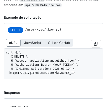
empresa em
.
api.SUBDOMAIN.ghe.com
Exemplo de solicitação
/user/keys/{key_id}
DELETE
cURL
JavaScript
CLI do GitHub
curl -L \

  -X DELETE \

  -H "Accept: application/vnd.github+json" \

  -H "Authorization: Bearer <YOUR-TOKEN>" \

  -H "X-GitHub-Api-Version: 2026-03-10" \

  https://api.github.com/user/keys/KEY_ID
Response
Status: 204