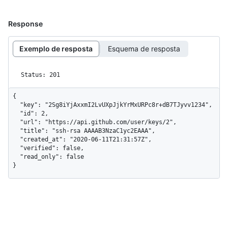
Response
Exemplo de resposta
Esquema de resposta
Status: 201
{

  "key": "2Sg8iYjAxxmI2LvUXpJjkYrMxURPc8r+dB7TJyvv1234",

  "id": 2,

  "url": "https://api.github.com/user/keys/2",

  "title": "ssh-rsa AAAAB3NzaC1yc2EAAA",

  "created_at": "2020-06-11T21:31:57Z",

  "verified": false,

  "read_only": false

}