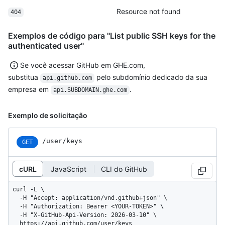
Resource not found
404
Exemplos de código para "List public SSH keys for the
authenticated user"
Se você acessar GitHub em GHE.com,
substitua
pelo subdomínio dedicado da sua
api.github.com
empresa em
.
api.SUBDOMAIN.ghe.com
Exemplo de solicitação
/user/keys
GET
cURL
JavaScript
CLI do GitHub
curl -L \

  -H "Accept: application/vnd.github+json" \

  -H "Authorization: Bearer <YOUR-TOKEN>" \

  -H "X-GitHub-Api-Version: 2026-03-10" \

  https://api.github.com/user/keys