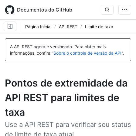
Skip
to
Documentos do GitHub
main
content
Página Inicial
API REST
Limite de taxa
A API REST agora é versionada.
Para obter mais
informações, confira "
Sobre o controle de versão da API
".
Pontos de extremidade da
API REST para limites de
taxa
Use a API REST para verificar seu status
de limite de taxa atual.