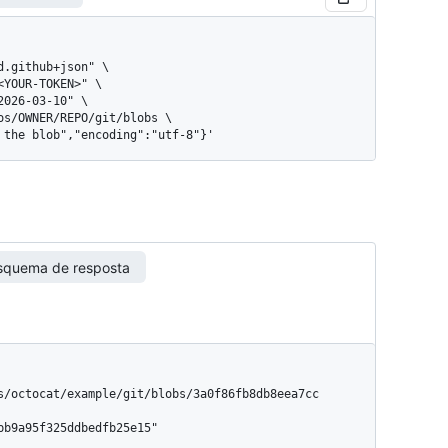
f the blob","encoding":"utf-8"}'
squema de resposta
s/octocat/example/git/blobs/3a0f86fb8db8eea7cc