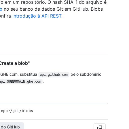
vo em um repositório. O hash SHA-1 do arquivo é
b
no seu banco de dados Git em GitHub. Blobs
onfira
Introdução à API REST
.
reate a blob"
 GHE.com, substitua
pelo subdomínio
api.github.com
.
api.SUBDOMAIN.ghe.com
repo}
/git
/blobs
 do GitHub