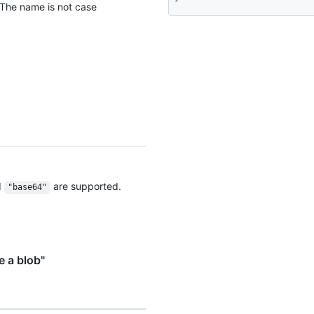
 The name is not case
d
are supported.
"base64"
 a blob"