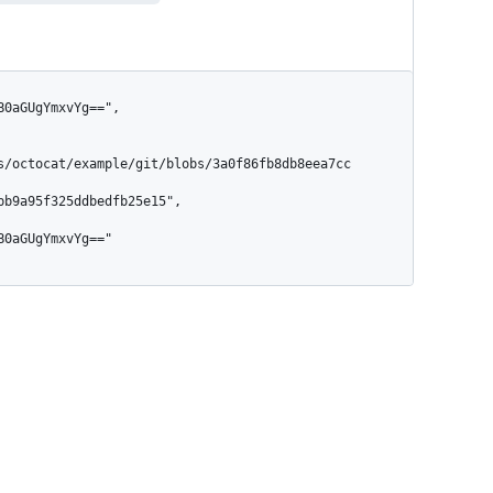
s/octocat/example/git/blobs/3a0f86fb8db8eea7cc