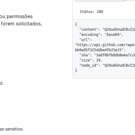
Status: 200
 ou permissões
forem solicitados.
{

  "content": "Q29udGVudCBvZiB0aGUgYmxvYg==",

  "encoding": "base64",

  "url": 
"https://api.github.com/repo
bb9a95f325ddbedfb25e15",

  "sha": "3a0f86fb8db8eea7ccbb9a95f325ddbedfb25e15",

  "size": 19,

  "node_id": "Q29udGVudCBvZiB0aGUgYmxvYg=="

}
d.
e sensitive.