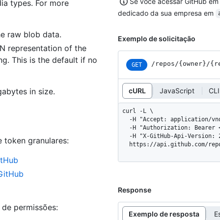
Se você acessar GitHub em
ia types. For more
dedicado da sua empresa em
he raw blob data.
Exemplo de solicitação
ON representation of the
. This is the default if no
/repos
/{owner}
/{r
GET
abytes in size.
cURL
JavaScript
CLI
curl -L \

  -H "Accept: application/vnd.github+json" \

  -H "Authorization: Bearer <YOUR-TOKEN>" \

  -H "X-GitHub-Api-Version: 2026-03-10" \

e token granulares
:
  https://api.github.com/re
itHub
 GitHub
Response
s de permissões:
Exemplo de resposta
E