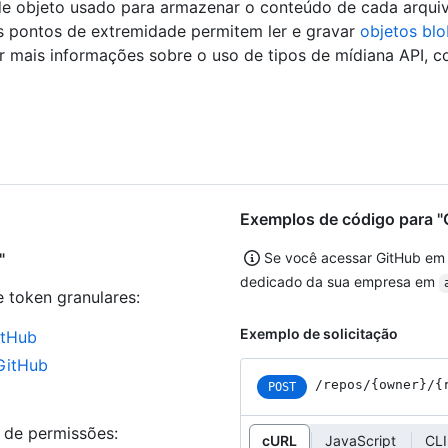
 de objeto usado para armazenar o conteúdo de cada arqui
s pontos de extremidade permitem ler e gravar
objetos blo
er mais informações sobre o uso de tipos de mídiana API, c
Exemplos de código para "C
"
Se você acessar GitHub em
dedicado da sua empresa em
e token granulares
:
Exemplo de solicitação
itHub
 GitHub
/repos
/{owner}
/{
POST
s de permissões:
cURL
JavaScript
CLI