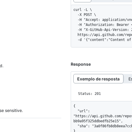
curl -L \

  -X POST \

  -H "Accept: application/vnd.github+json" \

  -H "Authorization: Bearer <YOUR-TOKEN>" \

  -H "X-GitHub-Api-Version: 2026-03-10" \

  https://api.github.com/repos/OWNER/REPO/git/blobs \

  -d '{"content":"Content o
Response
d.
Exemplo de resposta
E
Status: 201
{

e sensitive.
  "url": 
"https://api.github.com/repo
bb9a95f325ddbedfb25e15",

  "sha": "3a0f86fb8db8eea7ccbb9a95f325ddbedfb25e15"

}