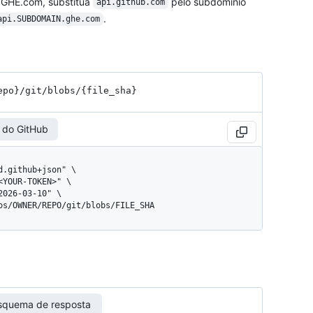
 GHE.com, substitua
pelo subdomínio
api.github.com
.
api.SUBDOMAIN.ghe.com
epo}
/git
/blobs
/{file_
sha}
 do GitHub
pos/OWNER/REPO/git/blobs/FILE_SHA
squema de resposta