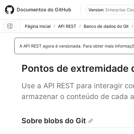
Skip
to
Documentos do GitHub
Version:
Enterprise Clo
main
content
Página Inicial
API REST
Banco de dados do Git
Nome,
Nome,
Nome,
Nome,
Nome,
Tipo,
Tipo,
Tipo,
Tipo,
Tipo,
A API REST agora é versionada.
Para obter mais informaçõ
Descrição
Descrição
Descrição
Descrição
Descrição
Pontos de extremidade d
Use a API REST para interagir co
armazenar o conteúdo de cada a
Sobre blobs do Git