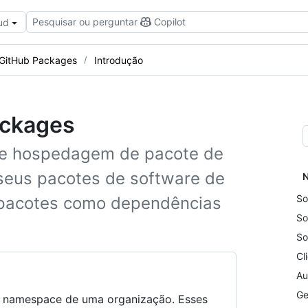
Pesquisar ou perguntar
Copilot
ud
 GitHub Packages
Introdução
ackages
de hospedagem de pacote de
seus pacotes de software de
N
So
r pacotes como dependências
So
So
Cl
Au
Ge
o namespace de uma organização. Esses