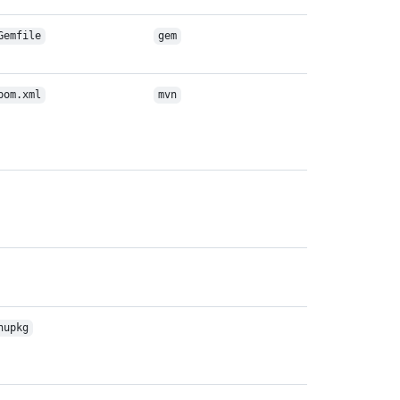
Gemfile
gem
pom.xml
mvn
nupkg