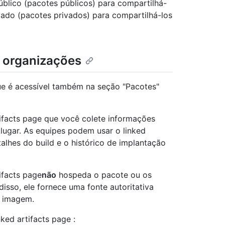
blico (pacotes públicos) para compartilhá-
ado (pacotes privados) para compartilhá-los
a organizações
que é acessível também na seção "Pacotes"
ifacts page que você colete informações
lugar. As equipes podem usar o linked
talhes do build e o histórico de implantação
ifacts page
não
hospeda o pacote ou os
isso, ele fornece uma fonte autoritativa
u imagem.
ked artifacts page :