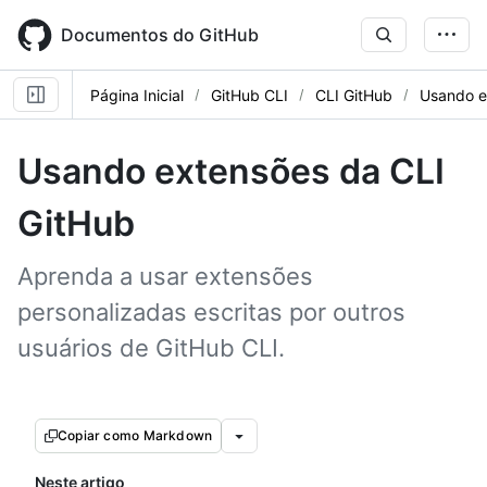
Skip
to
Documentos do GitHub
main
content
Página Inicial
GitHub CLI
CLI GitHub
Usando e
Usando extensões da CLI
GitHub
Aprenda a usar extensões
personalizadas escritas por outros
usuários de GitHub CLI.
Copiar como Markdown
Neste artigo