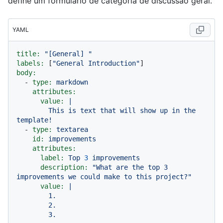
define um formulário de categoria de discussão geral.
YAML
title:
"[General] "
labels:
 [
"General Introduction"
body:
-
type:
markdown
attributes:
value:
|

        This is text that will show up in the 
-
type:
textarea
id:
improvements
attributes:
label:
Top
3
improvements
description:
"What are the top 3 
improvements we could make to this project?"
value:
|

        1.

        2.

        3.
