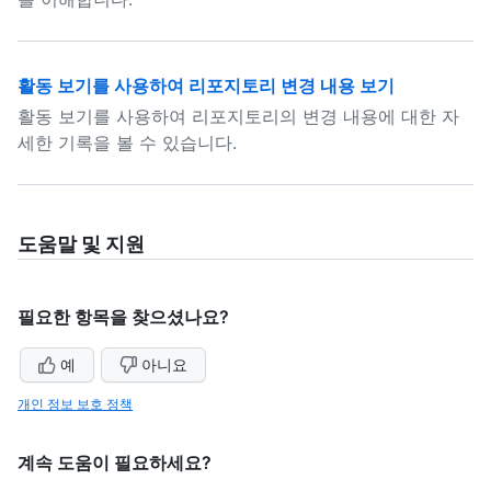
활동 보기를 사용하여 리포지토리 변경 내용 보기
활동 보기를 사용하여 리포지토리의 변경 내용에 대한 자
세한 기록을 볼 수 있습니다.
도움말 및 지원
필요한 항목을 찾으셨나요?
예
아니요
개인 정보 보호 정책
계속 도움이 필요하세요?