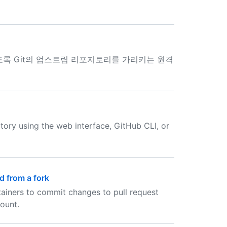
록 Git의 업스트림 리포지토리를 가리키는 원격
tory using the web interface, GitHub CLI, or
d from a fork
tainers to commit changes to pull request
ount.