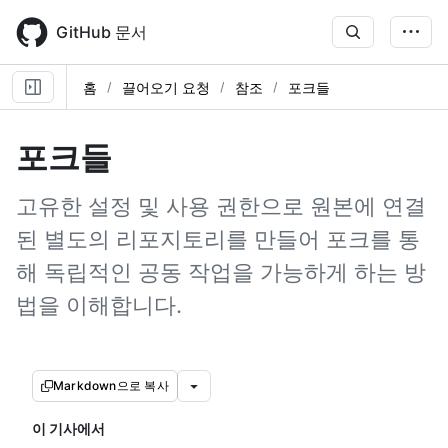
Skip
to
GitHub 문서
main
content
홈
끌어오기 요청
참조
포크들
포크들
고유한 설정 및 사용 권한으로 원본에 연결
된 별도의 리포지토리를 만들어 포크를 통
해 독립적인 공동 작업을 가능하게 하는 방
법을 이해합니다.
Markdown으로 복사
이 기사에서