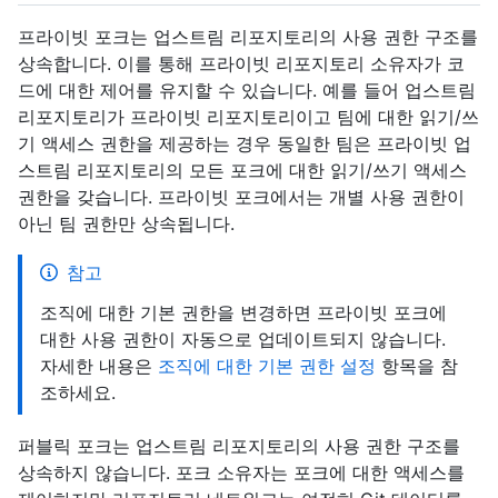
프라이빗 포크는 업스트림 리포지토리의 사용 권한 구조를
상속합니다. 이를 통해 프라이빗 리포지토리 소유자가 코
드에 대한 제어를 유지할 수 있습니다. 예를 들어 업스트림
리포지토리가 프라이빗 리포지토리이고 팀에 대한 읽기/쓰
기 액세스 권한을 제공하는 경우 동일한 팀은 프라이빗 업
스트림 리포지토리의 모든 포크에 대한 읽기/쓰기 액세스
권한을 갖습니다. 프라이빗 포크에서는 개별 사용 권한이
아닌 팀 권한만 상속됩니다.
참고
조직에 대한 기본 권한을 변경하면 프라이빗 포크에
대한 사용 권한이 자동으로 업데이트되지 않습니다.
자세한 내용은
조직에 대한 기본 권한 설정
항목을 참
조하세요.
퍼블릭 포크는 업스트림 리포지토리의 사용 권한 구조를
상속하지 않습니다. 포크 소유자는 포크에 대한 액세스를