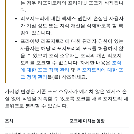
는 경우 리포지토리의 프라이빗 포크가 삭제됩니
다.
리포지토리에 대한 액세스 권한이 손실된 사용자
가 기밀 정보 또는 지적 재산을 삭제하도록 할 책
임이 있습니다.
프라이빗 리포지토리에 대한 관리자 권한이 있는
사용자는 해당 리포지토리의 포크를 허용하지 않
을 수 있으며 조직 소유자는 조직의 개인 리포지
토리를 포크할 수 없습니다. 자세한 내용은
조직
에 대한 포크 정책 관리
및
리포지토리에 대한 포
크 정책 관리
을(를) 참조하세요.
가시성 변경은 기존 포크 소유자가 예기치 않은 액세스 손
실 없이 작업을 계속할 수 있도록 포크를 새 리포지토리 네
트워크로 분리할 수 있습니다.
조치
포크에 미치는 영향