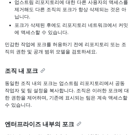
업스트림 리포지토리에 대한 다른 사용자의 액세스를
제거해도 다른 조직의 포크가 항상 삭제되는 것은 아
닙니다.
포크가 삭제된 후에도 리포지토리 네트워크에서 커밋
에 액세스할 수 있습니다.
민감한 작업에 포크를 허용하기 전에 리포지토리 또는 조
직의 권한 및 공개 범위 모델을 검토하세요.
조직 내 포크
동일한 조직 내의 포크는 업스트림 리포지토리에서 공동
작업자 및 팀 설정을 복사합니다. 조직은 이러한 포크에 대
한 권한을 제어하며, 기존에 표시되는 팀은 계속 액세스할
수 있습니다.
엔터프라이즈 내부의 포크