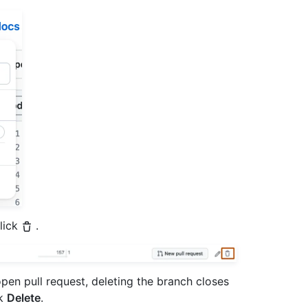
click
.
open pull request, deleting the branch closes
ck
Delete
.