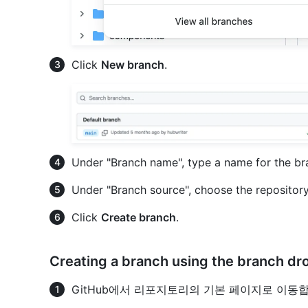
Click
New branch
.
Under "Branch name", type a name for the br
Under "Branch source", choose the repositor
Click
Create branch
.
Creating a branch using the branch d
GitHub에서 리포지토리의 기본 페이지로 이동합