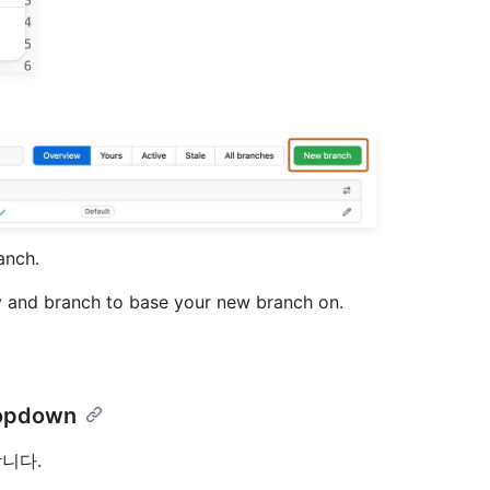
anch.
y and branch to base your new branch on.
ropdown
니다.