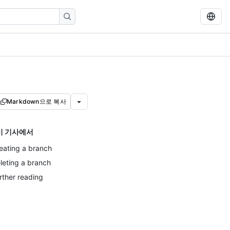
Markdown으로 복사
이 기사에서
eating a branch
leting a branch
rther reading