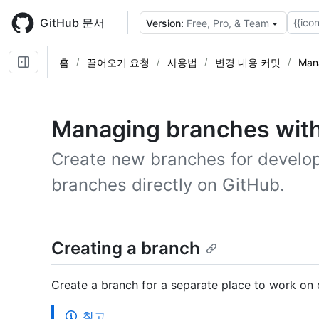
Skip
to
GitHub 문서
{{icon
Version:
Free, Pro, & Team
main
content
홈
끌어오기 요청
사용법
변경 내용 커밋
Man
Managing branches withi
Create new branches for develo
branches directly on GitHub.
Creating a branch
Create a branch for a separate place to work on 
참고