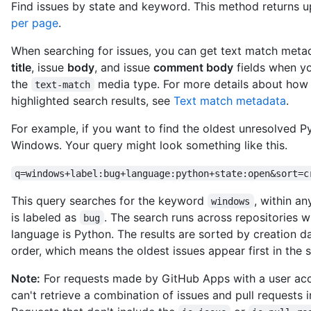
Knife/git/commits/bb4cc8d3b2e14b3af5df699876dd4ff3acd00b7f",

Find issues by state and keyword. This method returns up
        "author": {

per page
.
          "date": "2014-02-04T14:38:36-08:00",

          "name": "The Octocat",

When searching for issues, you can get text match metad
          "email": "octocat@nowhere.com"

title
, issue
body
, and issue
comment body
fields when y
        },

the
media type. For more details about how
text-match
        "committer": {

          "date": "2014-02-12T15:18:55-08:00",

highlighted search results, see
Text match metadata
.
          "name": "The Octocat",

          "email": "octocat@nowhere.com"

For example, if you want to find the oldest unresolved 
        },

Windows. Your query might look something like this.
        "message": "Create styles.css and updated README",

        "tree": {

q=windows+label:bug+language:python+state:open&sort=c
          "url": "https://HOSTNAME/repos/octocat/Spoon-
Knife/git/trees/a639e96f9038797fba6e0469f94a4b0cc459fa68",

This query searches for the keyword
, within a
windows
          "sha": "a639e96f9038797fba6e0469f94a4b0cc459fa68"

is labeled as
. The search runs across repositories
bug
        },

language is Python. The results are sorted by creation d
        "comment_count": 8

order, which means the oldest issues appear first in the s
      },

      "author": {

Note:
For requests made by GitHub Apps with a user acc
        "login": "octocat",

        "id": 583231,

can't retrieve a combination of issues and pull requests i
        "node_id": "MDQ6VXNlcjU4MzIzMQ==",
