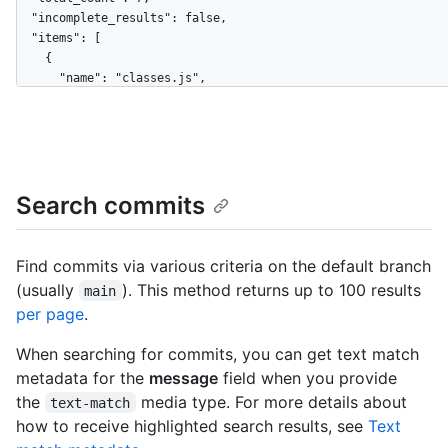
  "incomplete_results": false,

  "items": [

    {

      "name": "classes.js",

      "path": "src/attributes/classes.js",

      "sha": "d7212f9dee2dcc18f084d7df8f417b80846ded5a",

      "url": "https://HOSTNAME/repositories/167174/contents/src/attributes/classes.js?
ref=825ac3773694e0cd23ee74895fd5aeb535b27da4",

      "git_url": "https://HOSTNAME/repositories/167174/git/blobs/d7212f9dee2dcc18f084d7df8f417b80846ded5a",

Search commits
      "html_url": 
"https://github.com/jquery/jquery/blob/825ac3773694e0cd23ee748
      "repository": {

        "id": 167174,

Find commits via various criteria on the default branch
        "node_id": "MDEwOlJlcG9zaXRvcnkxNjcxNzQ=",

(usually
). This method returns up to 100 results
main
        "name": "jquery",

per page
.
        "full_name": "jquery/jquery",

        "owner": {

When searching for commits, you can get text match
          "login": "jquery",

metadata for the
message
field when you provide
          "id": 70142,

          "node_id": "MDQ6VXNlcjcwMTQy",

the
media type. For more details about
text-match
          "avatar_url": "https://0.gravatar.com/avatar/6906f317a4733f4379b06c32229ef02f?
how to receive highlighted search results, see
Text
d=https%3A%2F%2Fidenticons.github.com%2Ff426f04f2f9813718fb806