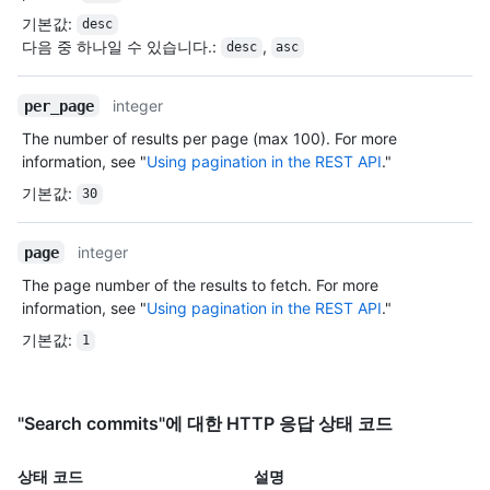
        "compare_url": "https://HOSTNAME/repos/jquery/jquery/compare/{base}...{head}",

기본값
:
desc
        "merges_url": "https://HOSTNAME/repos/jquery/jquery/merges",

다음 중 하나일 수 있습니다.
:
,
desc
asc
        "archive_url": "https://HOSTNAME/repos/jquery/jquery/{archive_format}{/ref}",

        "downloads_url": "https://HOSTNAME/repos/jquery/jquery/downloads",

        "issues_url": "https://HOSTNAME/repos/jquery/jquery/issues{/number}",

integer
per_page
        "pulls_url": "https://HOSTNAME/repos/jquery/jquery/pulls{/number}",

The number of results per page (max 100). For more
        "milestones_url": "https://HOSTNAME/repos/jquery/jquery/milestones{/number}",

information, see "
Using pagination in the REST API
."
        "notifications_url": "https://HOSTNAME/repos/jquery/jquery/notifications{?
since,all,participating}",

기본값
:
30
        "labels_url": "https://HOSTNAME/repos/jquery/jquery/labels{/name}",

        "deployments_url": "http://HOSTNAME/repos/octocat/Hello-World/deployments",

integer
page
        "releases_url": "http://HOSTNAME/repos/octocat/Hello-World/releases{/id}"

      },

The page number of the results to fetch. For more
      "score": 1

information, see "
Using pagination in the REST API
."
    }

기본값
:
1
  ]

}
"Search commits"에 대한 HTTP 응답 상태 코드
상태 코드
설명