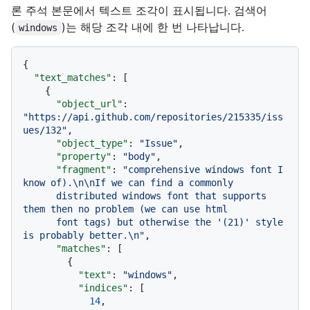
론 주석 본문에서 텍스트 조각이 표시됩니다. 검색어
(
)는 해당 조각 내에 한 번 나타납니다.
windows
{
"text_matches"
:
[
{
"object_url"
:
"https://api.github.com/repositories/215335/iss
ues/132"
,
"object_type"
:
"Issue"
,
"property"
:
"body"
,
"fragment"
:
"comprehensive windows font I 
know of).\n\nIf we can find a commonly

      distributed windows font that supports 
them then no problem (we can use html

      font tags) but otherwise the '(21)' style 
is probably better.\n"
,
"matches"
:
[
{
"text"
:
"windows"
,
"indices"
:
[
14
,