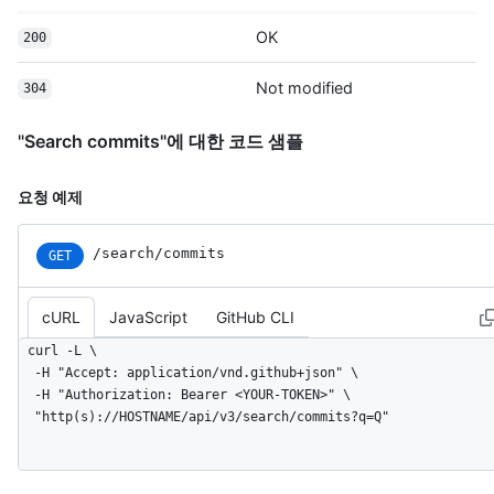
OK
200
Not modified
304
"Search commits"에 대한 코드 샘플
요청 예제
/search/commits
GET
cURL
JavaScript
GitHub CLI
curl -L \

  -H "Accept: application/vnd.github+json" \

  -H "Authorization: Bearer <YOUR-TOKEN>" \

  "http(s)://HOSTNAME/api/v3/search/commits?q=Q"