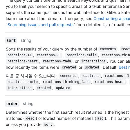
The query contains one or more search keywords and qualifiers. Q
        "type": "User",

you to limit your search to specific areas of GitHub Enterprise Se
        "site_admin": false

supports the same qualifiers as the web interface for GitHub Ente
      },

learn more about the format of the query, see
Constructing a sea
      "committer": {},

"
Searching issues and pull requests
" for a detailed list of qualifier
      "parents": [

        {

          "url": "https://HOSTNAME/repos/octocat/Spoon-
string
sort
Knife/commits/a30c19e3f13765a3b48829788bc1cb8b4e95cee4",

          "html_url": "https://github.com/octocat/Spoon-
Sorts the results of your query by the number of
,
comments
reac
Knife/commit/a30c19e3f13765a3b48829788bc1cb8b4e95cee4",

,
,
,
reactions-+1
reactions--1
reactions-smile
reactions-thi
          "sha": "a30c19e3f13765a3b48829788bc1cb8b4e95cee4"

,
, or
. You can al
reactions-heart
reactions-tada
interactions
        }

how recently the items were
or
, Default:
best 
created
updated
      ],

다음 중 하나일 수 있습니다.
:
,
,
comments
reactions
reactions-+1
      "repository": {

,
,
,
reactions-smile
reactions-thinking_face
reactions-heart
        "id": 1300192,

,
,
interactions
created
updated
        "node_id": "MDEwOlJlcG9zaXRvcnkxMzAwMTky",

        "name": "Spoon-Knife",

        "full_name": "octocat/Spoon-Knife",

string
order
        "owner": {

Determines whether the first search result returned is the highes
          "login": "octocat",

          "id": 583231,

matches (
) or lowest number of matches (
). This param
desc
asc
          "node_id": "MDQ6VXNlcjU4MzIzMQ==",

unless you provide
.
sort
          "avatar_url": 