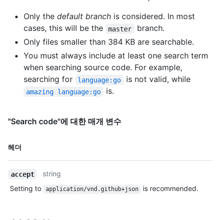
Only the
default branch
is considered. In most
cases, this will be the
branch.
master
Only files smaller than 384 KB are searchable.
You must always include at least one search term
when searching source code. For example,
searching for
is not valid, while
language:go
is.
amazing language:go
"Search code"에 대한 매개 변수
이름,
헤더
Type,
설명
string
accept
Setting to
is recommended.
application/vnd.github+json
이름,