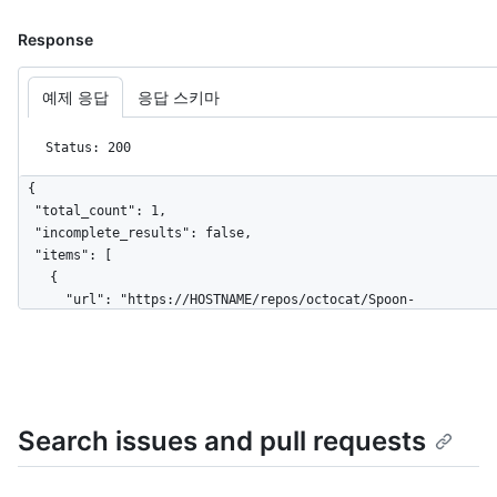
Response
예제 응답
응답 스키마
Status: 200
{

  "total_count": 1,

  "incomplete_results": false,

  "items": [

    {

      "url": "https://HOSTNAME/repos/octocat/Spoon-
Knife/commits/bb4cc8d3b2e14b3af5df699876dd4ff3acd00b7f",

      "sha": "bb4cc8d3b2e14b3af5df699876dd4ff3acd00b7f",

      "html_url": "https://github.com/octocat/Spoon-
Knife/commit/bb4cc8d3b2e14b3af5df699876dd4ff3acd00b7f",

      "comments_url": "https://HOSTNAME/repos/octocat/Spoon-
Search issues and pull requests
Knife/commits/bb4cc8d3b2e14b3af5df699876dd4ff3acd00b7f/comment
      "commit": {

        "url": "https://HOSTNAME/repos/octocat/Spoon-