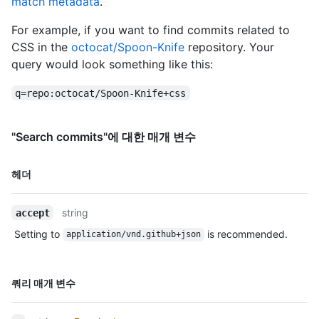
match metadata
.
          "gravatar_id": "",

          "url": "https://HOSTNAME/users/jquery",

For example, if you want to find commits related to
          "html_url": "https://github.com/jquery",

CSS in the
octocat/Spoon-Knife
repository. Your
          "followers_url": "https://HOSTNAME/users/jquery/followers",

query would look something like this:
          "following_url": "https://HOSTNAME/users/jquery/following{/other_user}",

          "gists_url": "https://HOSTNAME/users/jquery/gists{/gist_id}",

q=repo:octocat/Spoon-Knife+css
          "starred_url": "https://HOSTNAME/users/jquery/starred{/owner}{/repo}",

          "subscriptions_url": "https://HOSTNAME/users/jquery/subscriptions",

          "organizations_url": "https://HOSTNAME/users/jquery/orgs",

"Search commits"에 대한 매개 변수
          "repos_url": "https://HOSTNAME/users/jquery/repos",

          "events_url": "https://HOSTNAME/users/jquery/events{/privacy}",

          "received_events_url": "https://HOSTNAME/users/jquery/received_events",

이름,
헤더
          "type": "Organization",

Type,
          "site_admin": false

설명
        },

string
accept
        "private": false,

Setting to
is recommended.
application/vnd.github+json
        "html_url": "https://github.com/jquery/jquery",

        "description": "jQuery JavaScript Library",

        "fork": false,

        "url": "https://HOSTNAME/repos/jquery/jquery",

이름,
쿼리 매개 변수
        "forks_url": "https://HOSTNAME/repos/jquery/jquery/forks",

Type,
        "keys_url": "https://HOSTNAME/repos/jquery/jquery/keys{/key_id}",

설명