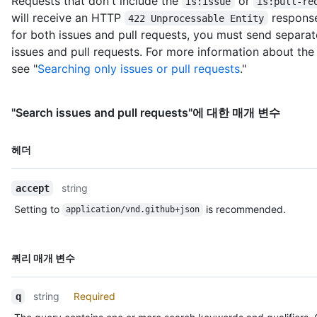
Requests that don't include the
or
is:issue
is:pull-re
        "avatar_url": 
will receive an HTTP
response
422 Unprocessable Entity
"https://avatars.githubusercontent.com/u/583231?v=3",

for both issues and pull requests, you must send separat
        "gravatar_id": "",

issues and pull requests. For more information about th
        "url": "https://HOSTNAME/users/octocat",

        "html_url": "https://github.com/octocat",

see "
Searching only issues or pull requests
."
        "followers_url": 
"https://HOSTNAME/users/octocat/followers",

        "following_url": 
"Search issues and pull requests"에 대한 매개 변수
"https://HOSTNAME/users/octocat/following{/other_user}",

        "gists_url": 
이름,
헤더
"https://HOSTNAME/users/octocat/gists{/gist_id}",

Type,
        "starred_url": 
설명
"https://HOSTNAME/users/octocat/starred{/owner}{/repo}",

string
accept
        "subscriptions_url": 
"https://HOSTNAME/users/octocat/subscriptions",

Setting to
is recommended.
application/vnd.github+json
        "organizations_url": 
"https://HOSTNAME/users/octocat/orgs",

        "repos_url": "https://HOSTNAME/users/octocat/repos",

이름,
쿼리 매개 변수
        "events_url": 
Type,
"https://HOSTNAME/users/octocat/events{/privacy}",

설명
        "received_events_url": 
string
Required
q
"https://HOSTNAME/users/octocat/received_events",
