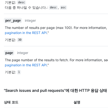
기본값
:
desc
"https://avatars.githubusercontent.com/u/583231?v=3",

다음 중 하나일 수 있습니다.
:
,
desc
asc
          "gravatar_id": "",

          "url": "https://HOSTNAME/users/octocat",

          "html_url": "https://github.com/octocat",

integer
per_page
          "followers_url": 
The number of results per page (max 100). For more information, 
"https://HOSTNAME/users/octocat/followers",

pagination in the REST API
."
          "following_url": 
"https://HOSTNAME/users/octocat/following{/other_user}",

기본값
:
30
          "gists_url": 
"https://HOSTNAME/users/octocat/gists{/gist_id}",

integer
          "starred_url": 
page
"https://HOSTNAME/users/octocat/starred{/owner}{/repo}",

The page number of the results to fetch. For more information, se
          "subscriptions_url": 
pagination in the REST API
."
"https://HOSTNAME/users/octocat/subscriptions",

기본값
:
          "organizations_url": 
1
"https://HOSTNAME/users/octocat/orgs",

          "repos_url": "https://HOSTNAME/users/octocat/repos",

          "events_url": 
"Search issues and pull requests"에 대한 HTTP 응답 상
"https://HOSTNAME/users/octocat/events{/privacy}",

          "received_events_url": 
"https://HOSTNAME/users/octocat/received_events",

상태 코드
설명
          "type": "User",
