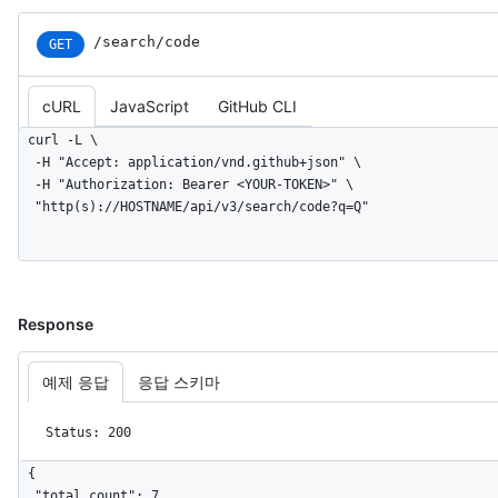
/search/code
GET
cURL
JavaScript
GitHub CLI
curl -L \

  -H "Accept: application/vnd.github+json" \

  -H "Authorization: Bearer <YOUR-TOKEN>" \

  "http(s)://HOSTNAME/api/v3/search/code?q=Q"
Response
예제 응답
응답 스키마
Status: 200
{

  "total_count": 7,
