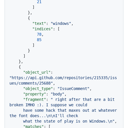
21
]
}
,
{
"text"
:
"windows"
,
"indices"
:
[
78
,
85
]
}
]
}
,
{
"object_url"
:
"https://api.github.com/repositories/215335/iss
ues/comments/25688"
,
"object_type"
:
"IssueComment"
,
"property"
:
"body"
,
"fragment"
:
" right after that are a bit 
broken IMHO :). I suppose we could

      have some hack that maxes out at whatever 
the font does...\n\nI'll check

      what the state of play is on Windows.\n"
,
"matches"
:
[