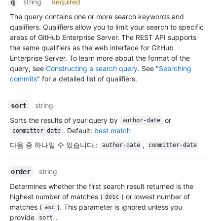
string
Required
        "collaborators_url": "https://HOSTNAME/repos/jquery/jquery/collaborators{/collaborator}",

q
        "teams_url": "https://HOSTNAME/repos/jquery/jquery/teams",

The query contains one or more search keywords and
        "hooks_url": "https://HOSTNAME/repos/jquery/jquery/hooks",

qualifiers. Qualifiers allow you to limit your search to specific
        "issue_events_url": "https://HOSTNAME/repos/jquery/jquery/issues/events{/number}",

areas of GitHub Enterprise Server. The REST API supports
        "events_url": "https://HOSTNAME/repos/jquery/jquery/events",

the same qualifiers as the web interface for GitHub
        "assignees_url": "https://HOSTNAME/repos/jquery/jquery/assignees{/user}",

Enterprise Server. To learn more about the format of the
        "branches_url": "https://HOSTNAME/repos/jquery/jquery/branches{/branch}",

query, see
Constructing a search query
. See "
Searching
        "tags_url": "https://HOSTNAME/repos/jquery/jquery/tags",

commits
" for a detailed list of qualifiers.
        "blobs_url": "https://HOSTNAME/repos/jquery/jquery/git/blobs{/sha}",

        "git_tags_url": "https://HOSTNAME/repos/jquery/jquery/git/tags{/sha}",

        "git_refs_url": "https://HOSTNAME/repos/jquery/jquery/git/refs{/sha}",

string
sort
        "trees_url": "https://HOSTNAME/repos/jquery/jquery/git/trees{/sha}",

Sorts the results of your query by
or
        "statuses_url": "https://HOSTNAME/repos/jquery/jquery/statuses/{sha}",

author-date
        "languages_url": "https://HOSTNAME/repos/jquery/jquery/languages",

. Default:
best match
committer-date
        "stargazers_url": "https://HOSTNAME/repos/jquery/jquery/stargazers",

다음 중 하나일 수 있습니다.
:
,
author-date
committer-date
        "contributors_url": "https://HOSTNAME/repos/jquery/jquery/contributors",

        "subscribers_url": "https://HOSTNAME/repos/jquery/jquery/subscribers",

        "subscription_url": "https://HOSTNAME/repos/jquery/jquery/subscription",

string
order
        "commits_url": "https://HOSTNAME/repos/jquery/jquery/commits{/sha}",

Determines whether the first search result returned is the
        "git_commits_url": "https://HOSTNAME/repos/jquery/jquery/git/commits{/sha}",

highest number of matches (
) or lowest number of
desc
        "comments_url": "https://HOSTNAME/repos/jquery/jquery/comments{/number}",

matches (
). This parameter is ignored unless you
asc
        "issue_comment_url": "https://HOSTNAME/repos/jquery/jquery/issues/comments/{number}",

provide
.
sort
        "contents_url": "https://HOSTNAME/repos/jquery/jquery/contents/{+path}",
