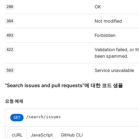
          "site_admin": false

OK
200
        },

        "private": false,

Not modified
304
        "html_url": "https://github.com/octocat/Spoon-Knife",

        "description": "This repo is for demonstration purposes 
only.",

Forbidden
403
        "fork": false,

        "url": "https://HOSTNAME/repos/octocat/Spoon-Knife",

Validation failed, or 
422
        "forks_url": "https://HOSTNAME/repos/octocat/Spoon-
been spammed.
Knife/forks",

        "keys_url": "https://HOSTNAME/repos/octocat/Spoon-
Service unavailable
503
Knife/keys{/key_id}",

        "collaborators_url": 
"https://HOSTNAME/repos/octocat/Spoon-
"Search issues and pull requests"에 대한 코드 샘플
Knife/collaborators{/collaborator}",

        "teams_url": "https://HOSTNAME/repos/octocat/Spoon-
요청 예제
Knife/teams",

        "hooks_url": "https://HOSTNAME/repos/octocat/Spoon-
Knife/hooks",

/search/issues
GET
        "issue_events_url": 
"https://HOSTNAME/repos/octocat/Spoon-
Knife/issues/events{/number}",

cURL
JavaScript
GitHub CLI