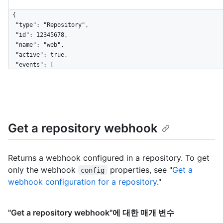
{

  "type": "Repository",

  "id": 12345678,

  "name": "web",

  "active": true,

  "events": [

    "push",

    "pull_request"

  ],

  "config": {

    "content_type": "json",

Get a repository webhook
    "insecure_ssl": "0",

    "url": "https://example.com/webhook"

  },

  "updated_at": "2019-06-03T00:57:16Z",

Returns a webhook configured in a repository. To get
  "created_at": "2019-06-03T00:57:16Z",

only the webhook
properties, see "
Get a
config
  "url": "https://HOSTNAME/repos/octocat/Hello-World/hooks/12345678",

webhook configuration for a repository
."
  "test_url": "https://HOSTNAME/repos/octocat/Hello-World/hooks/12345678/test",

  "ping_url": "https://HOSTNAME/repos/octocat/Hello-World/hooks/12345678/pings",

  "deliveries_url": "https://HOSTNAME/repos/octocat/Hello-
"Get a repository webhook"에 대한 매개 변수
World/hooks/12345678/deliveries",
