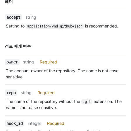
    "status": "unused",

헤더
Type,
    "message": null

설명
  }

string
accept
}
Setting to
is recommended.
application/vnd.github+json
이름,
경로 매개 변수
Type,
설명
string
Required
owner
The account owner of the repository. The name is not case
sensitive.
string
Required
repo
The name of the repository without the
extension. The
.git
name is not case sensitive.
integer
Required
hook_id