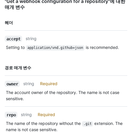
"Get a webhook configuration for a repository"에 대한
매개 변수
이름,
헤더
Type,
설명
string
accept
Setting to
is recommended.
application/vnd.github+json
이름,
경로 매개 변수
Type,
설명
string
Required
owner
The account owner of the repository. The name is not case
sensitive.
string
Required
repo
The name of the repository without the
extension. The
.git
name is not case sensitive.