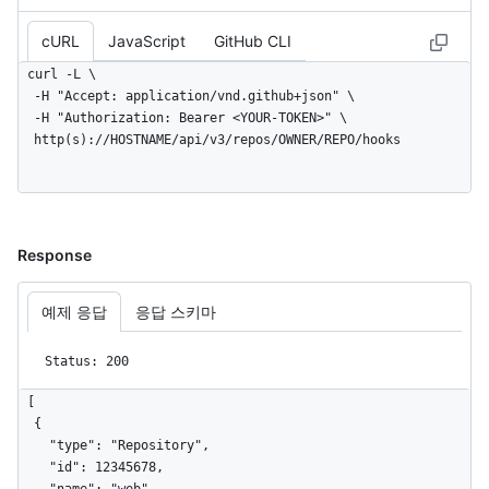
cURL
JavaScript
GitHub CLI
curl -L \

  -H "Accept: application/vnd.github+json" \

  -H "Authorization: Bearer <YOUR-TOKEN>" \

  http(s)://HOSTNAME/api/v3/repos/OWNER/REPO/hooks
Response
예제 응답
응답 스키마
Status: 200
[

  {

    "type": "Repository",

    "id": 12345678,
