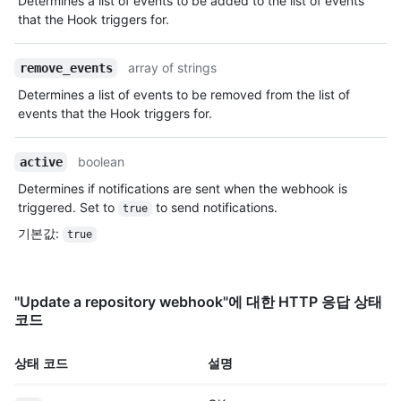
Determines a list of events to be added to the list of events
that the Hook triggers for.
array of strings
remove_events
Determines a list of events to be removed from the list of
events that the Hook triggers for.
boolean
active
Determines if notifications are sent when the webhook is
triggered. Set to
to send notifications.
true
기본값
:
true
"Update a repository webhook"에 대한 HTTP 응답 상태
코드
상태 코드
설명