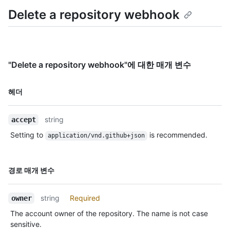
    "content_type": "json",

Delete a repository webhook
    "insecure_ssl": "0",

    "url": "https://example.com/webhook"

  },

  "updated_at": "2019-06-03T00:57:16Z",

  "created_at": "2019-06-03T00:57:16Z",

  "url": "https://HOSTNAME/repos/octocat/Hello-
"Delete a repository webhook"에 대한 매개 변수
World/hooks/12345678",

  "test_url": "https://HOSTNAME/repos/octocat/Hello-
이름,
헤더
World/hooks/12345678/test",

Type,
  "ping_url": "https://HOSTNAME/repos/octocat/Hello-
설명
World/hooks/12345678/pings",

string
accept
  "deliveries_url": "https://HOSTNAME/repos/octocat/Hello-
World/hooks/12345678/deliveries",

Setting to
is recommended.
application/vnd.github+json
  "last_response": {

    "code": null,

    "status": "unused",

이름,
경로 매개 변수
    "message": null

Type,
  }

설명
}
string
Required
owner
The account owner of the repository. The name is not case
sensitive.