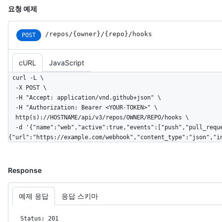
요청 예제
/repos
/{owner}
/{repo}
/hooks
POST
cURL
JavaScript
curl -L \

  -X POST \

  -H "Accept: application/vnd.github+json" \

  -H "Authorization: Bearer <YOUR-TOKEN>" \

  http(s)://HOSTNAME/api/v3/repos/OWNER/REPO/hooks \

  -d '{"name":"web","active":true,"events":["push","pull_request"],"config":
{"url":"https://example.com/webhook","content_type":"json","i
Response
예제 응답
응답 스키마
Status: 201