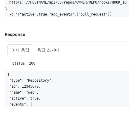
  http(s)://HOSTNAME/api/v3/repos/OWNER/REPO/hooks/HOOK_ID 
\

  -d '{"active":true,"add_events":["pull_request"]}'
Response
예제 응답
응답 스키마
Status: 200
{

  "type": "Repository",

  "id": 12345678,

  "name": "web",

  "active": true,

  "events": [

    "push",

    "pull_request"

  ],

  "config": {
