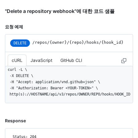
"Delete a repository webhook"에 대한 코드 샘플
요청 예제
/repos
/{owner}
/{repo}
/hooks
/{hook_
id}
DELETE
cURL
JavaScript
GitHub CLI
curl -L \

  -X DELETE \

  -H "Accept: application/vnd.github+json" \

  -H "Authorization: Bearer <YOUR-TOKEN>" \

  http(s)://HOSTNAME/api/v3/repos/OWNER/REPO/hooks/HOOK_ID
Response
Status: 204