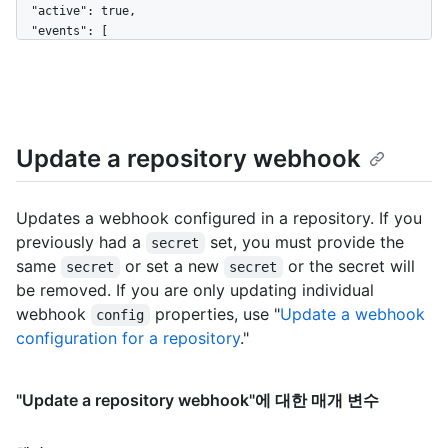
  "active": true,

  "events": [

    "push",

    "pull_request"

  ],

  "config": {

    "content_type": "json",

Update a repository webhook
    "insecure_ssl": "0",

    "url": "https://example.com/webhook"

  },

  "updated_at": "2019-06-03T00:57:16Z",

Updates a webhook configured in a repository. If you
  "created_at": "2019-06-03T00:57:16Z",

previously had a
set, you must provide the
secret
  "url": "https://HOSTNAME/repos/octocat/Hello-
same
or set a new
or the secret will
secret
secret
World/hooks/12345678",

be removed. If you are only updating individual
  "test_url": "https://HOSTNAME/repos/octocat/Hello-
World/hooks/12345678/test",

webhook
properties, use "
Update a webhook
config
  "ping_url": "https://HOSTNAME/repos/octocat/Hello-
configuration for a repository
."
World/hooks/12345678/pings",

  "deliveries_url": "https://HOSTNAME/repos/octocat/Hello-
World/hooks/12345678/deliveries",

"Update a repository webhook"에 대한 매개 변수
  "last_response": {

    "code": null,

이름,