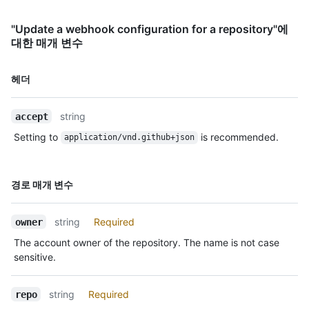
"Update a webhook configuration for a repository"에
대한 매개 변수
이름,
헤더
Type,
설명
string
accept
Setting to
is recommended.
application/vnd.github+json
이름,
경로 매개 변수
Type,
설명
string
Required
owner
The account owner of the repository. The name is not case
sensitive.
string
Required
repo