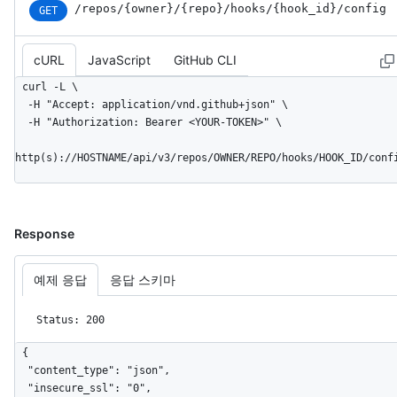
/repos
/{owner}
/{repo}
/hooks
/{hook_
id}
/config
GET
cURL
JavaScript
GitHub CLI
curl -L \

  -H "Accept: application/vnd.github+json" \

  -H "Authorization: Bearer <YOUR-TOKEN>" \

http(s)://HOSTNAME/api/v3/repos/OWNER/REPO/hooks/HOOK_ID/conf
Response
예제 응답
응답 스키마
Status: 200
{

  "content_type": "json",

  "insecure_ssl": "0",
