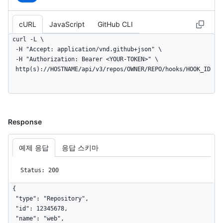
cURL
JavaScript
GitHub CLI
curl -L \

  -H "Accept: application/vnd.github+json" \

  -H "Authorization: Bearer <YOUR-TOKEN>" \

  http(s)://HOSTNAME/api/v3/repos/OWNER/REPO/hooks/HOOK_ID
Response
예제 응답
응답 스키마
Status: 200
{

  "type": "Repository",

  "id": 12345678,

  "name": "web",
