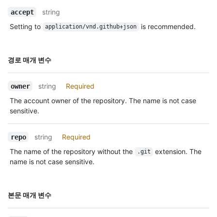
설명
      "code": null,

string
accept
      "status": "unused",

      "message": null

Setting to
is recommended.
application/vnd.github+json
    }

  }

]
이름,
경로 매개 변수
Type,
설명
string
Required
owner
The account owner of the repository. The name is not case
sensitive.
string
Required
repo
The name of the repository without the
extension. The
.git
name is not case sensitive.
이름,
본문 매개 변수
Type,
설명