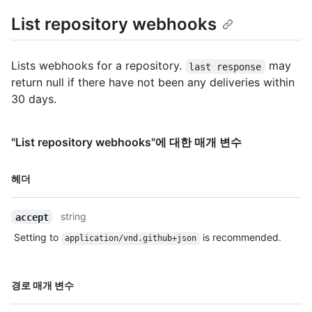
List repository webhooks
Lists webhooks for a repository.
may
last response
return null if there have not been any deliveries within
30 days.
"List repository webhooks"에 대한 매개 변수
이름,
헤더
Type,
설명
string
accept
Setting to
is recommended.
application/vnd.github+json
이름,
경로 매개 변수
Type,
설명