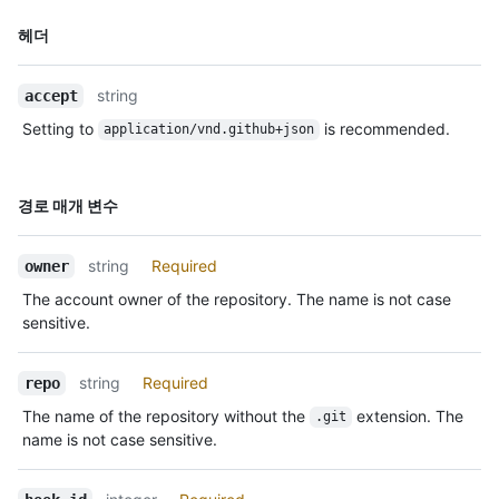
  "last_response": {

    "code": null,

이름,
헤더
    "status": "unused",

Type,
    "message": null

설명
  }

string
accept
}
Setting to
is recommended.
application/vnd.github+json
이름,
경로 매개 변수
Type,
설명
string
Required
owner
The account owner of the repository. The name is not case
sensitive.
string
Required
repo
The name of the repository without the
extension. The
.git
name is not case sensitive.