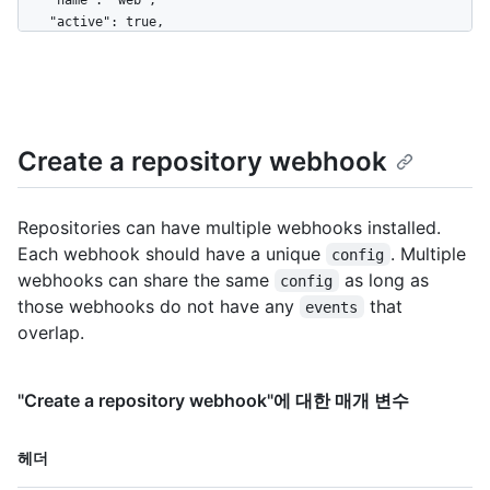
    "name": "web",

    "active": true,

    "events": [

      "push",

      "pull_request"

    ],

    "config": {

Create a repository webhook
      "content_type": "json",

      "insecure_ssl": "0",

      "url": "https://example.com/webhook"

    },

Repositories can have multiple webhooks installed.
    "updated_at": "2019-06-03T00:57:16Z",

Each webhook should have a unique
. Multiple
config
    "created_at": "2019-06-03T00:57:16Z",

webhooks can share the same
as long as
config
    "url": "https://HOSTNAME/repos/octocat/Hello-
those webhooks do not have any
that
events
World/hooks/12345678",

    "test_url": "https://HOSTNAME/repos/octocat/Hello-
overlap.
World/hooks/12345678/test",

    "ping_url": "https://HOSTNAME/repos/octocat/Hello-
World/hooks/12345678/pings",

"Create a repository webhook"에 대한 매개 변수
    "deliveries_url": 
"https://HOSTNAME/repos/octocat/Hello-
이름,
헤더
World/hooks/12345678/deliveries",

Type,
    "last_response": {
