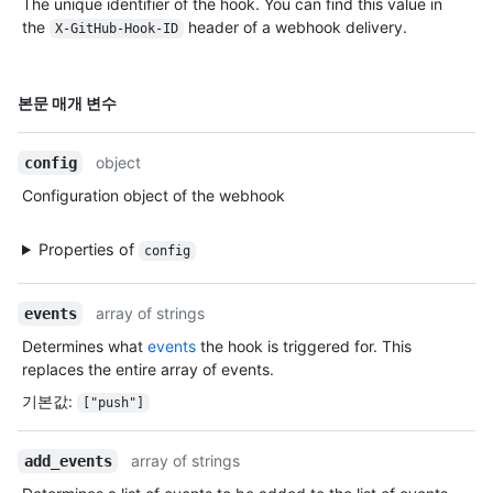
The unique identifier of the hook. You can find this value in
the
header of a webhook delivery.
X-GitHub-Hook-ID
이름,
본문 매개 변수
Type,
설명
object
config
Configuration object of the webhook
Properties of
config
array of strings
events
Determines what
events
the hook is triggered for. This
replaces the entire array of events.
기본값
:
["push"]
array of strings
add_events