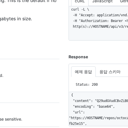
. This is the default if no
cURL
JavaScript
Git
curl -L \

  -H "Accept: application/vnd.github+json" \

abytes in size.
  -H "Authorization: Bearer <YOUR-TOKEN>" \

  http(s)://HOSTNAME/api/v3/
Response
예제 응답
응답 스키마
d.
Status: 200
{

  "content": "Q29udGVudCBvZiB0aGUgYmxvYg==",

  "encoding": "base64",

  "url": 
"https://HOSTNAME/repos/octoc
e sensitive.
fb25e15",
