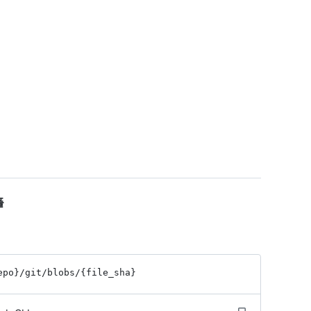
플
epo}
/git
/blobs
/{file_
sha}