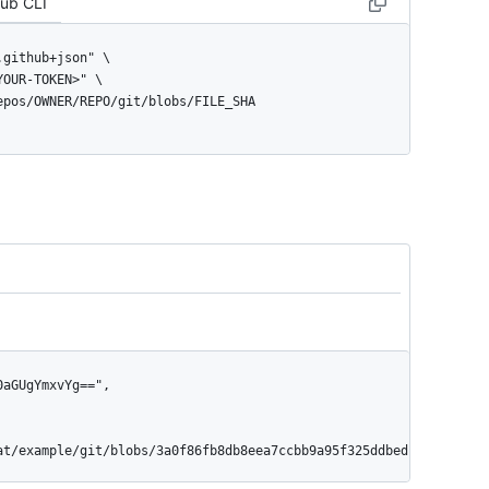
Hub CLI
repos/OWNER/REPO/git/blobs/FILE_SHA
at/example/git/blobs/3a0f86fb8db8eea7ccbb9a95f325ddbed