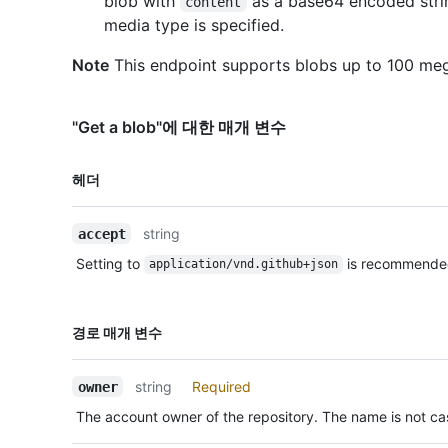
blob with
as a base64 encoded string
content
media type is specified.
Note
This endpoint supports blobs up to 100 meg
"Get a blob"에 대한 매개 변수
이름,
헤더
Type,
설명
string
accept
Setting to
is recommende
application/vnd.github+json
이름,
경로 매개 변수
Type,
설명
string
Required
owner
The account owner of the repository. The name is not cas