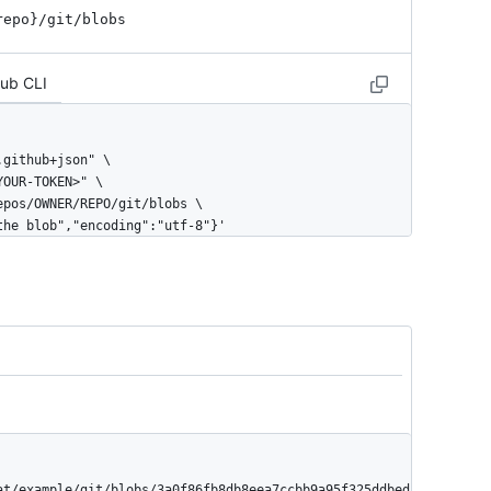
repo}
/git
/blobs
Hub CLI
 the blob","encoding":"utf-8"}'
at/example/git/blobs/3a0f86fb8db8eea7ccbb9a95f325ddbed