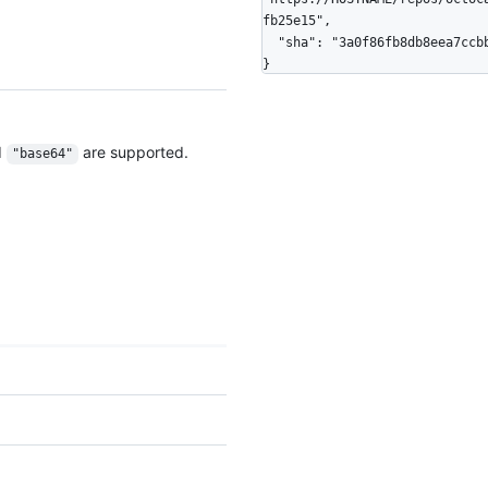
fb25e15",

  "sha": "3a0f86fb8db8eea7ccbb9a95f325ddbedfb25e15"

}
d
are supported.
"base64"