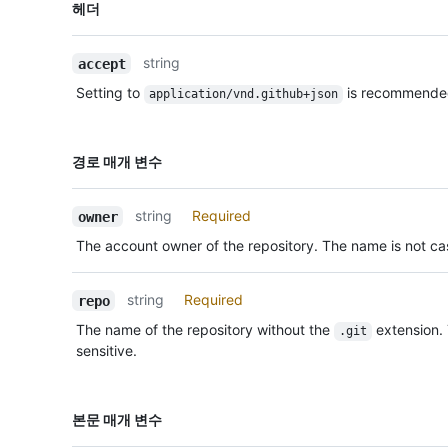
이름,
헤더
Type,
설명
string
accept
Setting to
is recommende
application/vnd.github+json
이름,
경로 매개 변수
Type,
설명
string
Required
owner
The account owner of the repository. The name is not cas
string
Required
repo
The name of the repository without the
extension.
.git
sensitive.
이름,
본문 매개 변수
Type,