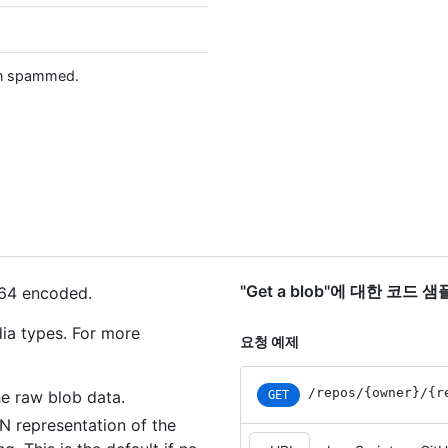
een spammed.
"Get a blob"에 대한 코드 샘
e64 encoded.
ia types. For more
요청 예제
/repos
/{owner}
/{r
he raw blob data.
GET
ON representation of the