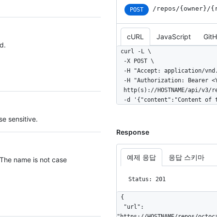
/repos
/{owner}
/{
POST
cURL
JavaScript
Git
d.
curl -L \

  -X POST \

  -H "Accept: application/vnd.github+json" \

  -H "Authorization: Bearer <YOUR-TOKEN>" \

  http(s)://HOSTNAME/api/v3/repos/OWNER/REPO/git/blobs \

  -d '{"content":"Content of
e sensitive.
Response
예제 응답
응답 스키마
 The name is not case
Status: 201
{

  "url": 
"https://HOSTNAME/repos/octoc