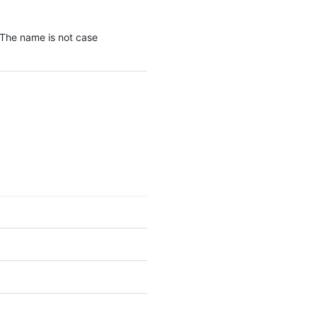
  "sha": "3a0f86fb8db8eea7ccbb9a95f325ddbedfb25e15",

  "size": 19,

  "node_id": "Q29udGVudCBvZiB0aGUgYmxvYg=="

 The name is not case
}