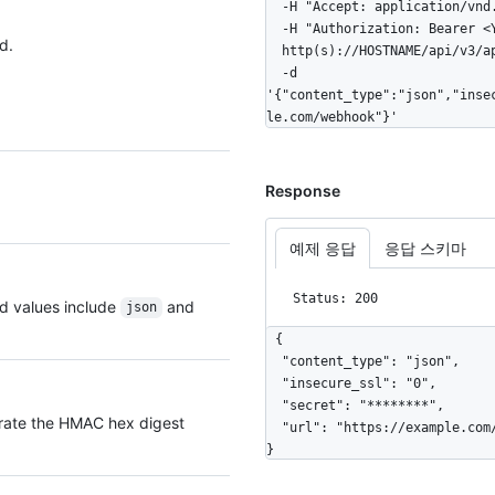
  -H "Accept: application/vnd.github+json" \

  -H "Authorization: Bearer <YOUR-TOKEN>" \

d.
  http(s)://HOSTNAME/api/v3/app/hook/config \

  -d 
'{"content_type":"json","inse
le.com/webhook"}'
Response
예제 응답
응답 스키마
Status: 200
ed values include
and
json
{

  "content_type": "json",

  "insecure_ssl": "0",

  "secret": "********",

rate the HMAC hex digest
  "url": "https://example.com/webhook"

}