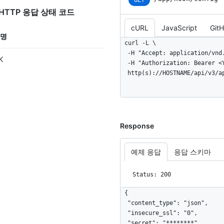
GET
 대한 HTTP 응답 상태 코드
cURL
JavaScript
Git
명
curl -L \

  -H "Accept: application/vnd.github+json" \

K
  -H "Authorization: Bearer <YOUR-TOKEN>" \

  http(s)://HOSTNAME/api/v3/
Response
예제 응답
응답 스키마
Status: 200
{

  "content_type": "json",

  "insecure_ssl": "0",

  "secret": "********",
