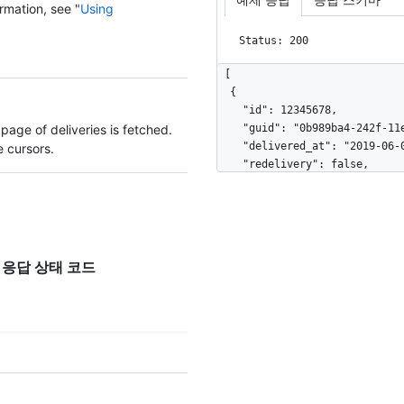
rmation, see "
Using
Status: 200
[

  {

    "id": 12345678,

page of deliveries is fetched.
    "guid": "0b989ba4-242f-11e5-81e1-c7b6966d2516",

    "delivered_at": "2019-06-03T00:57:16Z",

 cursors.
    "redelivery": false,

    "duration": 0.27,

    "status": "OK",

    "status_code": 200,

    "event": "issues",

    "action": "opened",

TTP 응답 상태 코드
    "installation_id": 123,

    "repository_id": 456

  },

  {

    "id": 123456789,

    "guid": "0b989ba4-242f-11e5-81e1-c7b6966d2516",

    "delivered_at": "2019-06-04T00:57:16Z",

    "redelivery": true,
