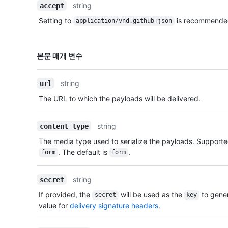
string
accept
Setting to
is recommende
application/vnd.github+json
이름,
본문 매개 변수
Type,
설명
string
url
The URL to which the payloads will be delivered.
string
content_type
The media type used to serialize the payloads. Support
. The default is
.
form
form
string
secret
If provided, the
will be used as the
to gene
secret
key
value for
delivery signature headers
.