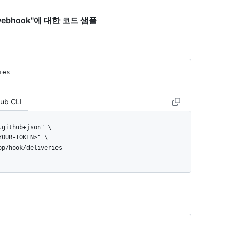
app webhook"에 대한 코드 샘플
ies
Hub CLI
app/hook/deliveries