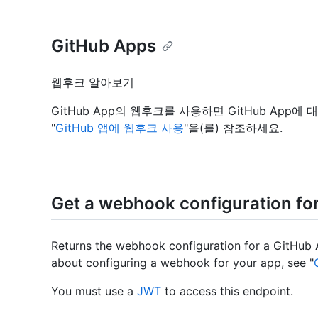
GitHub Apps
웹후크 알아보기
GitHub App의 웹후크를 사용하면 GitHub App
"
GitHub 앱에 웹후크 사용
"을(를) 참조하세요.
Get a webhook configuration fo
Returns the webhook configuration for a GitHub 
about configuring a webhook for your app, see "
You must use a
JWT
to access this endpoint.