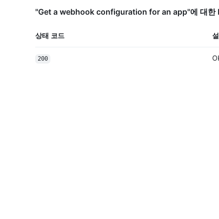
"Get a webhook configuration for an app"에
상태 코드
설
O
200