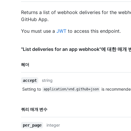
Returns a list of webhook deliveries for the web
GitHub App.
You must use a
JWT
to access this endpoint.
"List deliveries for an app webhook"에 대한 매개
이름,
헤더
Type,
설명
string
accept
Setting to
is recommende
application/vnd.github+json
이름,
쿼리 매개 변수
Type,
설명
integer
per_page