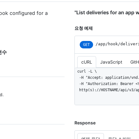
"List deliveries for an 
hook configured for a
요청 예제
/app/hook/deliver
GET
 변수
cURL
JavaScript
Git
curl -L \

  -H "Accept: application/vnd.github+json" \

  -H "Authorization: Bearer <YOUR-TOKEN>" \

  http(s)://HOSTNAME/api/v3/
d.
Response
예제 응답
응답 스키마