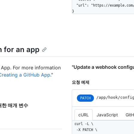
  "url": "https://example.com/webhook"

}
 for an app
"Update a webhook confi
 App. For more information
Creating a GitHub App
."
요청 예제
/app/hook/confi
PATCH
"에 대한 매개 변수
cURL
JavaScript
Git
curl -L \

  -X PATCH \
