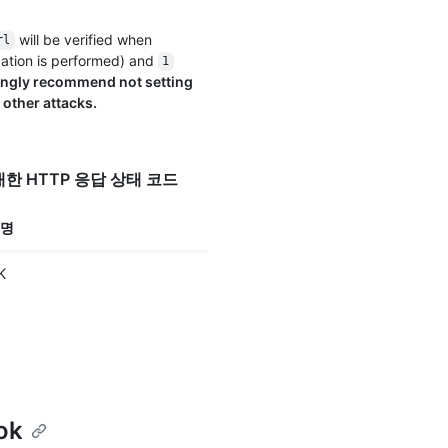
will be verified when
rl
cation is performed) and
1
ongly recommend not setting
other attacks.
p"에 대한 HTTP 응답 상태 코드
명
K
ok