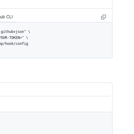
Hub CLI
app/hook/config