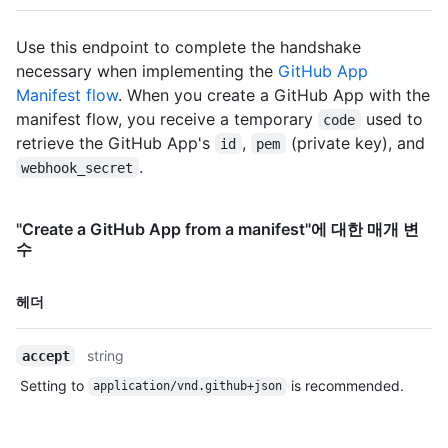
"https://HOSTNAME/users/octocat/followers",

    "following_url": 
Use this endpoint to complete the handshake
"https://HOSTNAME/users/octocat/following{/other_user}",

necessary when implementing the
GitHub App
    "gists_url": 
"https://HOSTNAME/users/octocat/gists{/gist_id}",

Manifest flow
. When you create a GitHub App with the
    "starred_url": 
manifest flow, you receive a temporary
used to
code
"https://HOSTNAME/users/octocat/starred{/owner}{/repo}",

retrieve the GitHub App's
,
(private key), and
id
pem
    "subscriptions_url": 
.
webhook_secret
"https://HOSTNAME/users/octocat/subscriptions",

    "organizations_url": 
"https://HOSTNAME/users/octocat/orgs",

"Create a GitHub App from a manifest"에 대한 매개 변
    "repos_url": "https://HOSTNAME/users/octocat/repos",

수
    "events_url": 
"https://HOSTNAME/users/octocat/events{/privacy}",

    "received_events_url": 
이름,
헤더
"https://HOSTNAME/users/octocat/received_events",

Type,
    "type": "User",

설명
    "site_admin": false

string
accept
  },

Setting to
is recommended.
application/vnd.github+json
  "name": "Octocat App",

  "description": "",

  "external_url": "https://example.com",
