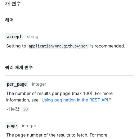
      "organizations_url": "https://HOSTNAME/users/octo-
개 변수
org/orgs",

      "repos_url": "https://HOSTNAME/users/octo-org/repos",

이름,
헤더
      "events_url": "https://HOSTNAME/users/octo-
Type,
org/events{/privacy}",

설명
      "received_events_url": "https://HOSTNAME/users/octo-
string
accept
org/received_events",

Setting to
is recommended.
      "type": "Organization",

application/vnd.github+json
      "site_admin": false

    },

    "requester": {

이름,
쿼리 매개 변수
      "id": 1,

Type,
      "node_id": "MDQ6VXNlcjE=",

설명
      "avatar_url": 
integer
per_page
"https://github.com/images/error/octocat_happy.gif",

The number of results per page (max 100). For more
      "gravatar_id": "",

information, see "
Using pagination in the REST API
."
      "url": "https://HOSTNAME/users/octocat",

      "html_url": "https://github.com/octocat",

기본값
:
30
      "followers_url": 
"https://HOSTNAME/users/octocat/followers",

integer
page
      "following_url": 
"https://HOSTNAME/users/octocat/following{/other_user}",

The page number of the results to fetch. For more
      "gists_url": 