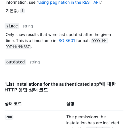
information, see "
Using pagination in the REST API
."
"https://HOSTNAME/users/octocat/gists{/gist_id}",

기본값
:
1
      "starred_url": 
"https://HOSTNAME/users/octocat/starred{/owner}{/repo}",

      "subscriptions_url": 
string
since
"https://HOSTNAME/users/octocat/subscriptions",

Only show results that were last updated after the given
      "organizations_url": 
"https://HOSTNAME/users/octocat/orgs",

time. This is a timestamp in
ISO 8601
format:
YYYY-MM-
      "repos_url": "https://HOSTNAME/users/octocat/repos",

.
DDTHH:MM:SSZ
      "events_url": 
"https://HOSTNAME/users/octocat/events{/privacy}",

string
outdated
      "received_events_url": 
"https://HOSTNAME/users/octocat/received_events",

      "type": "User",

      "site_admin": false

"List installations for the authenticated app"에 대한
    },

HTTP 응답 상태 코드
    "created_at": "2022-07-08T16:18:44-04:00"

  }

]
상태 코드
설명
The permissions the
200
installation has are included