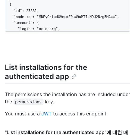
  {

    "id": 25381,

    "node_id": "MDEyOkludGVncmF0aW9uMTIzNDU2Nzg5MA==",

    "account": {

      "login": "octo-org",

      "id": 6811672,

      "node_id": "MDEyOk9yZ2FuaXphdGlvbjY4MTE2NzI=",

      "avatar_url": 
"https://avatars3.githubusercontent.com/u/6811672?v=4",

      "gravatar_id": "",

List installations for the
      "url": "https://HOSTNAME/users/octo-org",

      "html_url": "https://github.com/octo-org",

authenticated app
      "followers_url": "https://HOSTNAME/users/octo-
org/followers",

      "following_url": "https://HOSTNAME/users/octo-
The permissions the installation has are included under
org/following{/other_user}",

the
key.
      "gists_url": "https://HOSTNAME/users/octo-
permissions
org/gists{/gist_id}",

You must use a
JWT
to access this endpoint.
      "starred_url": "https://HOSTNAME/users/octo-
org/starred{/owner}{/repo}",

      "subscriptions_url": "https://HOSTNAME/users/octo-
org/subscriptions",

"List installations for the authenticated app"에 대한 매