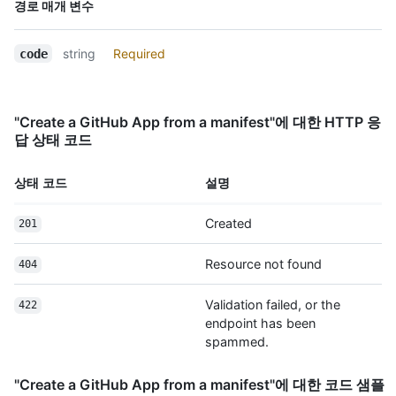
이름,
  "html_url": "https://github.com/apps/octoapp",

경로 매개 변수
Type,
  "created_at": "2017-07-08T16:18:44-04:00",

  "updated_at": "2017-07-08T16:18:44-04:00",

설명
string
Required
code
  "permissions": {

    "metadata": "read",

    "contents": "read",

    "issues": "write",

"Create a GitHub App from a manifest"에 대한 HTTP 응
    "single_file": "write"

답 상태 코드
  },

  "events": [

    "push",

상태 코드
설명
    "pull_request"

  ]

Created
201
}
Resource not found
404
Validation failed, or the
422
endpoint has been
spammed.
"Create a GitHub App from a manifest"에 대한 코드 샘플