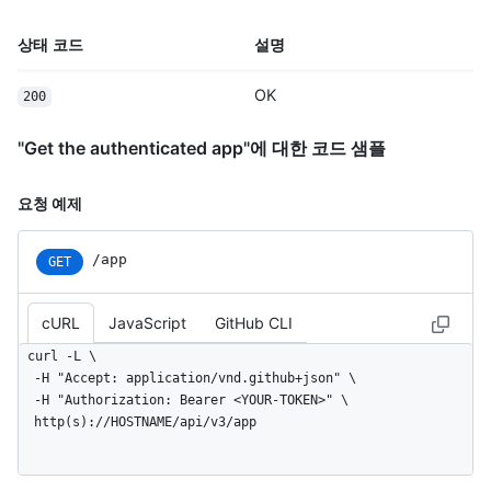
상태 코드
설명
OK
200
"Get the authenticated app"에 대한 코드 샘플
요청 예제
/app
GET
cURL
JavaScript
GitHub CLI
curl -L \

  -H "Accept: application/vnd.github+json" \

  -H "Authorization: Bearer <YOUR-TOKEN>" \

  http(s)://HOSTNAME/api/v3/app