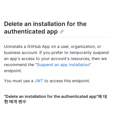
"https://github.com/images/error/octocat_happy.gif",

    "gravatar_id": "",

    "url": "https://HOSTNAME/users/octocat",

    "html_url": "https://github.com/octocat",

Delete an installation for the
    "followers_url": "https://HOSTNAME/users/octocat/followers",

    "following_url": 
authenticated app
"https://HOSTNAME/users/octocat/following{/other_user}",

    "gists_url": "https://HOSTNAME/users/octocat/gists{/gist_id}",

    "starred_url": "https://HOSTNAME/users/octocat/starred{/owner}
Uninstalls a GitHub App on a user, organization, or
{/repo}",

business account. If you prefer to temporarily suspend
    "subscriptions_url": 
"https://HOSTNAME/users/octocat/subscriptions",

an app's access to your account's resources, then we
    "organizations_url": "https://HOSTNAME/users/octocat/orgs",

recommend the "
Suspend an app installation
"
    "repos_url": "https://HOSTNAME/users/octocat/repos",

endpoint.
    "events_url": 
"https://HOSTNAME/users/octocat/events{/privacy}",

You must use a
JWT
to access this endpoint.
    "received_events_url": 
"https://HOSTNAME/users/octocat/received_events",

    "type": "User",

"Delete an installation for the authenticated app"에 대
    "site_admin": false

한 매개 변수
  },

  "access_tokens_url": 
"https://HOSTNAME/app/installations/1/access_tokens",
