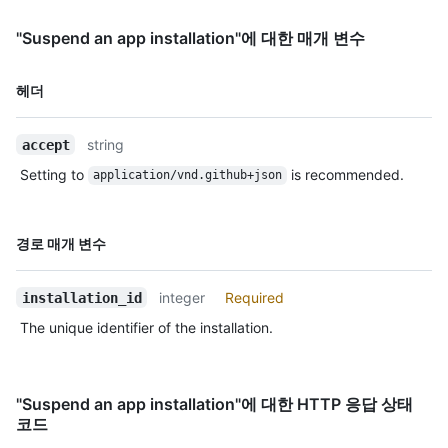
"https://HOSTNAME/users/octocat/followers",

        "following_url": 
"Suspend an app installation"에 대한 매개 변수
"https://HOSTNAME/users/octocat/following{/other_user}",

        "gists_url": 
이름,
"https://HOSTNAME/users/octocat/gists{/gist_id}",

헤더
Type,
        "starred_url": 
설명
"https://HOSTNAME/users/octocat/starred{/owner}{/repo}",

string
accept
        "subscriptions_url": 
"https://HOSTNAME/users/octocat/subscriptions",

Setting to
is recommended.
application/vnd.github+json
        "organizations_url": 
"https://HOSTNAME/users/octocat/orgs",

        "repos_url": "https://HOSTNAME/users/octocat/repos",

이름,
경로 매개 변수
        "events_url": 
Type,
"https://HOSTNAME/users/octocat/events{/privacy}",

설명
        "received_events_url": 
integer
Required
installation_id
"https://HOSTNAME/users/octocat/received_events",

The unique identifier of the installation.
        "type": "User",

        "site_admin": false

      },

      "private": false,

"Suspend an app installation"에 대한 HTTP 응답 상태
      "html_url": "https://github.com/octocat/Hello-World",

코드
      "description": "This your first repo!",
