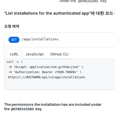
under the
key.
permissions
"List installations for the authenticated app"에 대한 코
요청 예제
/app/installations
GET
cURL
JavaScript
GitHub CLI
curl -L \

  -H "Accept: application/vnd.github+json" \

  -H "Authorization: Bearer <YOUR-TOKEN>" \

  http(s)://HOSTNAME/api/v3/app/installations
The permissions the installation has are included under
the
key.
permissions