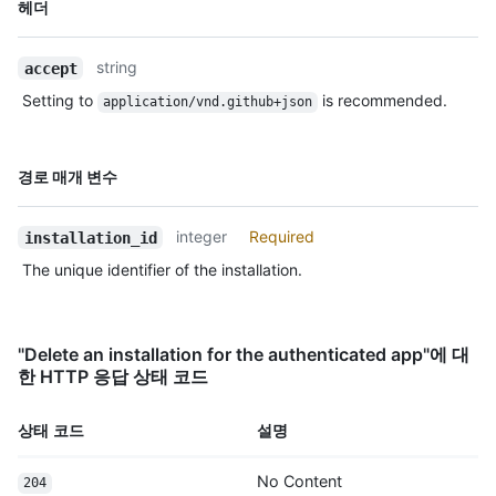
이름,
헤더
  "repositories_url": "https://HOSTNAME/installation/repositories",

Type,
  "html_url": 
설명
"https://github.com/organizations/github/settings/installation
string
accept
  "app_id": 1,

Setting to
is recommended.
application/vnd.github+json
  "target_id": 1,

  "target_type": "Organization",

  "permissions": {

이름,
경로 매개 변수
    "checks": "write",

Type,
    "metadata": "read",

설명
    "contents": "read"

integer
Required
installation_id
  },

  "events": [

The unique identifier of the installation.
    "push",

    "pull_request"

  ],

"Delete an installation for the authenticated app"에 대
  "single_file_name": "config.yaml",

한 HTTP 응답 상태 코드
  "has_multiple_single_files": true,

  "single_file_paths": [

    "config.yml",

상태 코드
설명
    ".github/issue_TEMPLATE.md"

  ],

No Content
204
  "repository_selection": "selected",
