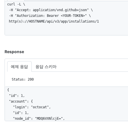
curl -L \

  -H "Accept: application/vnd.github+json" \

  -H "Authorization: Bearer <YOUR-TOKEN>" \

  http(s)://HOSTNAME/api/v3/app/installations/1
Response
예제 응답
응답 스키마
Status: 200
{

  "id": 1,

  "account": {

    "login": "octocat",

    "id": 1,

    "node_id": "MDQ6VXNlcjE=",

    "avatar_url": 