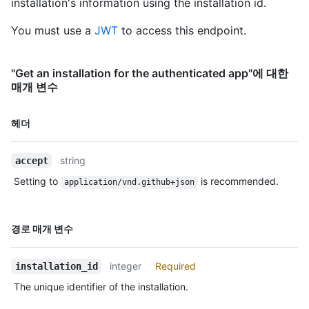
installation's information using the installation id.
      "starred_url": 
"https://HOSTNAME/users/octocat/starred{/owner}{/repo}",

You must use a
JWT
to access this endpoint.
      "subscriptions_url": 
"https://HOSTNAME/users/octocat/subscriptions",

      "organizations_url": "https://HOSTNAME/users/octocat/orgs",

      "repos_url": "https://HOSTNAME/users/octocat/repos",

"Get an installation for the authenticated app"에 대한
      "events_url": 
매개 변수
"https://HOSTNAME/users/octocat/events{/privacy}",

      "received_events_url": 
이름,
헤더
"https://HOSTNAME/users/octocat/received_events",

Type,
      "type": "User",

설명
      "site_admin": false

string
accept
    },

Setting to
is recommended.
    "access_tokens_url": 
application/vnd.github+json
"https://HOSTNAME/app/installations/1/access_tokens",

    "repositories_url": 
"https://HOSTNAME/installation/repositories",

이름,
경로 매개 변수
    "html_url": 
Type,
"https://github.com/organizations/github/settings/installation
설명
    "app_id": 1,

integer
Required
installation_id
    "target_id": 1,

The unique identifier of the installation.
    "target_type": "Organization",

    "permissions": {
