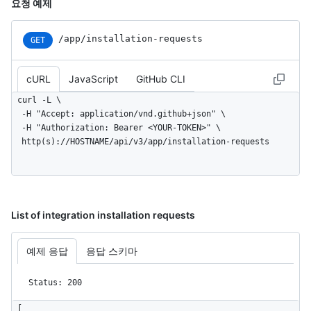
요청 예제
/app
/installation-requests
GET
cURL
JavaScript
GitHub CLI
curl -L \

  -H "Accept: application/vnd.github+json" \

  -H "Authorization: Bearer <YOUR-TOKEN>" \

  http(s)://HOSTNAME/api/v3/app/installation-requests
List of integration installation requests
예제 응답
응답 스키마
Status: 200
[
