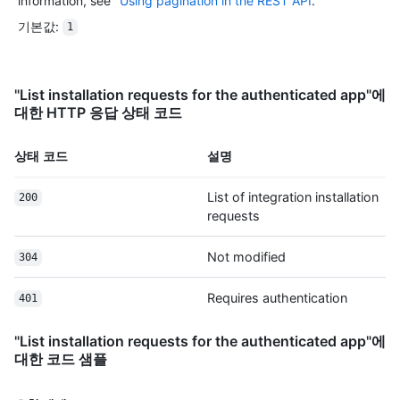
information, see "
Using pagination in the REST API
."
\nMIIEowIBAAKCAQEAuEPzOUE+kiEH1WLiMeBytTEF856j0hOVcSUSUkZxKvq
기본값
:
1
----END RSA PRIVATE KEY-----\n"

}
"List installation requests for the authenticated app"에
대한 HTTP 응답 상태 코드
상태 코드
설명
List of integration installation
200
requests
Not modified
304
Requires authentication
401
"List installation requests for the authenticated app"에
대한 코드 샘플