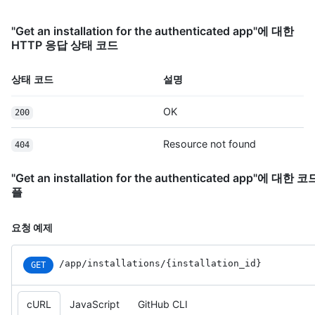
      "checks": "write",

      "metadata": "read",

"Get an installation for the authenticated app"에 대한
      "contents": "read"

HTTP 응답 상태 코드
    },

    "events": [

상태 코드
설명
      "push",

      "pull_request"

    ],

OK
200
    "single_file_name": "config.yaml",

    "has_multiple_single_files": true,

Resource not found
404
    "single_file_paths": [

      "config.yml",

"Get an installation for the authenticated app"에 대한 
      ".github/issue_TEMPLATE.md"

플
    ],

    "repository_selection": "selected",

    "created_at": "2017-07-08T16:18:44-04:00",

요청 예제
    "updated_at": "2017-07-08T16:18:44-04:00",

    "app_slug": "github-actions",

/app
/installations
/{installation_
id}
    "suspended_at": null,

GET
    "suspended_by": null

  }

cURL
JavaScript
GitHub CLI
]