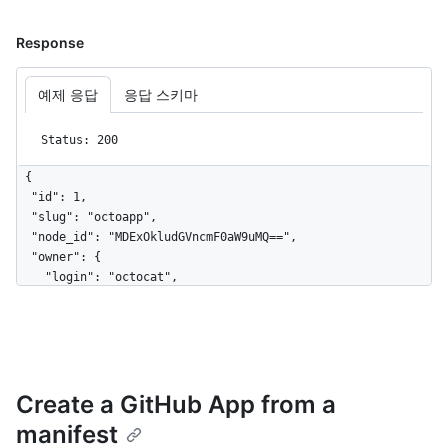
Response
예제 응답
응답 스키마
Status: 200
{

  "id": 1,

  "slug": "octoapp",

  "node_id": "MDExOkludGVncmF0aW9uMQ==",

  "owner": {

    "login": "octocat",

    "id": 1,

    "node_id": "MDQ6VXNlcjE=",

    "avatar_url": 
"https://github.com/images/error/octocat_happy.gif",

    "gravatar_id": "",

Create a GitHub App from a
    "url": "https://HOSTNAME/users/octocat",

    "html_url": "https://github.com/octocat",

manifest
    "followers_url": 