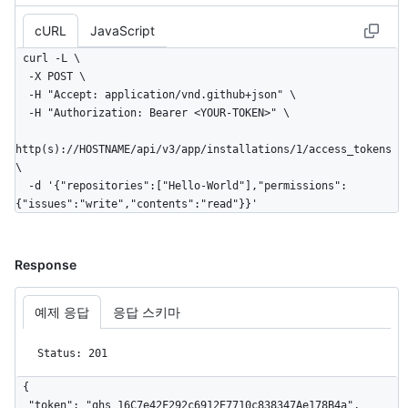
cURL
JavaScript
curl -L \

  -X POST \

  -H "Accept: application/vnd.github+json" \

  -H "Authorization: Bearer <YOUR-TOKEN>" \

http(s)://HOSTNAME/api/v3/app/installations/1/access_tokens 
\

  -d '{"repositories":["Hello-World"],"permissions":
{"issues":"write","contents":"read"}}'
Response
예제 응답
응답 스키마
Status: 201
{

  "token": "ghs_16C7e42F292c6912E7710c838347Ae178B4a",
