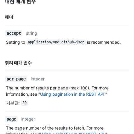
    "type": "User",

대한 매개 변수
    "site_admin": true

  },

이름,
헤더
  "name": "Octocat App",

Type,
  "description": "",

설명
  "external_url": "https://example.com",

string
accept
  "html_url": "https://github.com/apps/octoapp",

Setting to
is recommended.
  "created_at": "2017-07-08T16:18:44-04:00",

application/vnd.github+json
  "updated_at": "2017-07-08T16:18:44-04:00",

  "permissions": {

    "metadata": "read",

이름,
쿼리 매개 변수
    "contents": "read",

Type,
    "issues": "write",

설명
    "single_file": "write"

integer
per_page
  },

The number of results per page (max 100). For more
  "events": [

information, see "
Using pagination in the REST API
."
    "push",

    "pull_request"

기본값
:
30
  ],

  "client_id": "Iv1.8a61f9b3a7aba766",

integer
page
  "client_secret": "1726be1638095a19edd134c77bde3aa2ece1e5d8",

  "webhook_secret": "e340154128314309424b7c8e90325147d99fdafa",

The page number of the results to fetch. For more
  "pem": "-----BEGIN RSA PRIVATE KEY-----