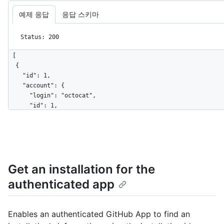
예제 응답
응답 스키마
Status: 200
[

  {

    "id": 1,

    "account": {

      "login": "octocat",

      "id": 1,

      "node_id": "MDQ6VXNlcjE=",

      "avatar_url": 
"https://github.com/images/error/octocat_happy.gif",

      "gravatar_id": "",

      "url": "https://HOSTNAME/users/octocat",

Get an installation for the
      "html_url": "https://github.com/octocat",

      "followers_url": "https://HOSTNAME/users/octocat/followers",

authenticated app
      "following_url": 
"https://HOSTNAME/users/octocat/following{/other_user}",

      "gists_url": 
Enables an authenticated GitHub App to find an
"https://HOSTNAME/users/octocat/gists{/gist_id}",
