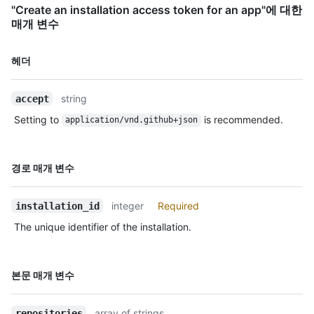
"Create an installation access token for an app"에 대한
매개 변수
이름,
헤더
Type,
설명
string
accept
Setting to
is recommended.
application/vnd.github+json
이름,
경로 매개 변수
Type,
설명
integer
Required
installation_id
The unique identifier of the installation.
이름,
본문 매개 변수
Type,
설명
array of strings
repositories