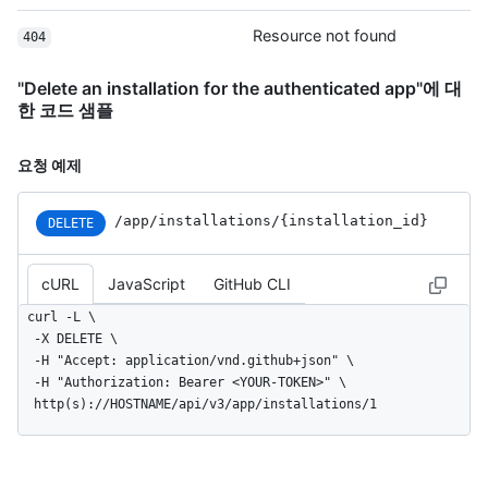
  "created_at": "2017-07-08T16:18:44-04:00",

  "updated_at": "2017-07-08T16:18:44-04:00",

Resource not found
404
  "app_slug": "github-actions",

  "suspended_at": null,

"Delete an installation for the authenticated app"에 대
  "suspended_by": null

한 코드 샘플
}
요청 예제
/app
/installations
/{installation_
id}
DELETE
cURL
JavaScript
GitHub CLI
curl -L \

  -X DELETE \

  -H "Accept: application/vnd.github+json" \

  -H "Authorization: Bearer <YOUR-TOKEN>" \

  http(s)://HOSTNAME/api/v3/app/installations/1