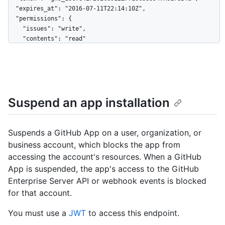
  "expires_at": "2016-07-11T22:14:10Z",

  "permissions": {

    "issues": "write",

    "contents": "read"

  },

  "repository_selection": "selected",

  "repositories": [

    {

      "id": 1296269,

Suspend an app installation
      "node_id": "MDEwOlJlcG9zaXRvcnkxMjk2MjY5",

      "name": "Hello-World",

      "full_name": "octocat/Hello-World",

      "owner": {

Suspends a GitHub App on a user, organization, or
        "login": "octocat",

business account, which blocks the app from
        "id": 1,

accessing the account's resources. When a GitHub
        "node_id": "MDQ6VXNlcjE=",

App is suspended, the app's access to the GitHub
        "avatar_url": 
"https://github.com/images/error/octocat_happy.gif",

Enterprise Server API or webhook events is blocked
        "gravatar_id": "",

for that account.
        "url": "https://HOSTNAME/users/octocat",

        "html_url": "https://github.com/octocat",

You must use a
JWT
to access this endpoint.
        "followers_url": 