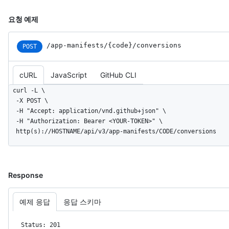
요청 예제
/app-manifests
/{code}
/conversions
POST
cURL
JavaScript
GitHub CLI
curl -L \

  -X POST \

  -H "Accept: application/vnd.github+json" \

  -H "Authorization: Bearer <YOUR-TOKEN>" \

  http(s)://HOSTNAME/api/v3/app-manifests/CODE/conversions
Response
예제 응답
응답 스키마
Status: 201