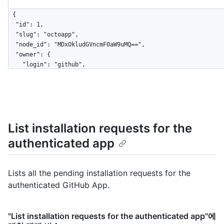
{

  "id": 1,

  "slug": "octoapp",

  "node_id": "MDxOkludGVncmF0aW9uMQ==",

  "owner": {

    "login": "github",

    "id": 1,

    "node_id": "MDEyOk9yZ2FuaXphdGlvbjE=",

    "url": "https://HOSTNAME/orgs/github",

    "repos_url": "https://HOSTNAME/orgs/github/repos",

    "events_url": "https://HOSTNAME/orgs/github/events",

List installation requests for the
    "avatar_url": "https://github.com/images/error/octocat_happy.gif",

    "gravatar_id": "",

authenticated app
    "html_url": "https://github.com/octocat",

    "followers_url": "https://HOSTNAME/users/octocat/followers",

    "following_url": "https://HOSTNAME/users/octocat/following{/other_user}",

Lists all the pending installation requests for the
    "gists_url": "https://HOSTNAME/users/octocat/gists{/gist_id}",

authenticated GitHub App.
    "starred_url": "https://HOSTNAME/users/octocat/starred{/owner}{/repo}",

    "subscriptions_url": "https://HOSTNAME/users/octocat/subscriptions",

    "organizations_url": "https://HOSTNAME/users/octocat/orgs",

    "received_events_url": "https://HOSTNAME/users/octocat/received_events",

"List installation requests for the authenticated app"에