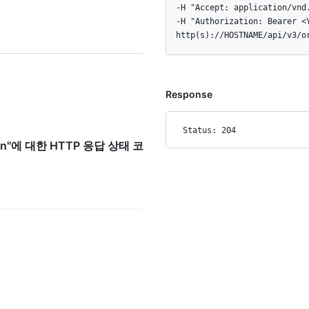
  -H "Accept: application/vnd.github+json" \

  -H "Authorization: Bearer <YOUR-TOKEN>" \

  http(s)://HOSTNAME/api/v3/
Response
Status: 204
ation"에 대한 HTTP 응답 상태 코