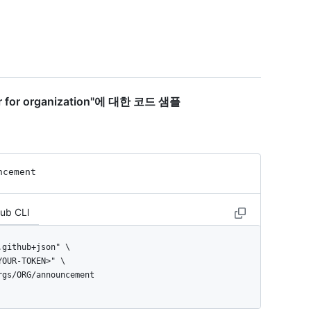
r for organization"에 대한 코드 샘플
ncement
Hub CLI
orgs/ORG/announcement