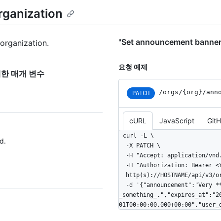
rganization
"Set announcement banne
organization.
요청 예제
"에 대한 매개 변수
/orgs/{org}/ann
PATCH
cURL
JavaScript
Git
curl -L \

d.
  -X PATCH \

  -H "Accept: application/vnd.github+json" \

  -H "Authorization: Bearer <YOUR-TOKEN>" \

  http(s)://HOSTNAME/api/v3/orgs/ORG/announcement \

  -d '{"announcement":"Very **important** announcement about 
_something_.","expires_at":"2
01T00:00:00.000+00:00","user_