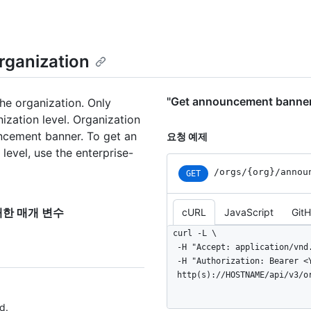
rganization
"Get announcement banne
he organization. Only
ization level. Organization
ncement banner. To get an
요청 예제
level, use the enterprise-
/orgs/{org}/annou
GET
"에 대한 매개 변수
cURL
JavaScript
Git
curl -L \

  -H "Accept: application/vnd.github+json" \

  -H "Authorization: Bearer <YOUR-TOKEN>" \

  http(s)://HOSTNAME/api/v3/
d.