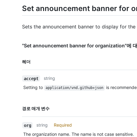
Set announcement banner for o
Sets the announcement banner to display for the 
"Set announcement banner for organization
이름,
헤더
Type,
설명
string
accept
Setting to
is recommende
application/vnd.github+json
이름,
경로 매개 변수
Type,
설명
string
Required
org
The organization name. The name is not case sensitive.