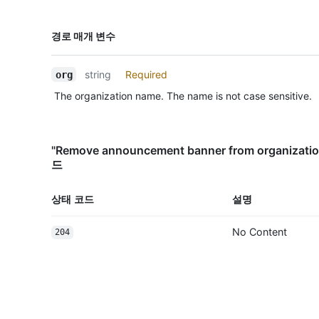
이름,
경로 매개 변수
Type,
설명
string
Required
org
The organization name. The name is not case sensitive.
"Remove announcement banner from organiz
드
상태 코드
설명
No Content
204