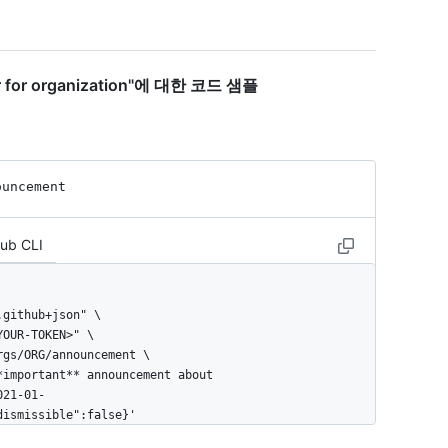
r for organization"에 대한 코드 샘플
ouncement
Hub CLI
021-01-
dismissible":false}'