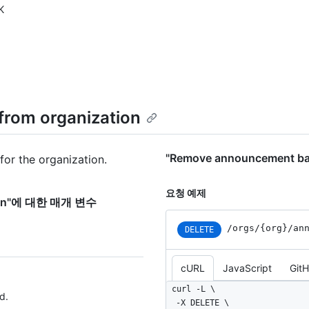
K
rom organization
"Remove announcement b
or the organization.
요청 예제
ation"에 대한 매개 변수
/orgs/{org}/an
DELETE
cURL
JavaScript
Git
curl -L \

d.
  -X DELETE \
