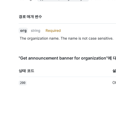
이름,
경로 매개 변수
Type,
설명
string
Required
org
The organization name. The name is not case sensitive.
"Get announcement banner for organizatio
상태 코드
설
O
200