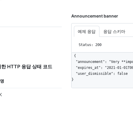
Announcement banner
예제 응답
응답 스키마
Status: 200
{

  "announcement": "Very **important** announcement about _something_.",

n"에 대한 HTTP 응답 상태 코드
  "expires_at": "2021-01-01T00:00:00.000+00:00",

  "user_dismissible": false

}
명
K