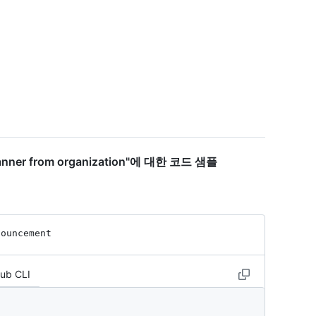
anner from organization"에 대한 코드 샘플
nouncement
Hub CLI