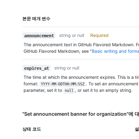
이름,
본문 매개 변수
Type,
설명
string or null
Required
announcement
The announcement text in GitHub Flavored Markdown. Fo
GitHub Flavored Markdown, see "
Basic writing and form
string or null
expires_at
The time at which the announcement expires. This is a 
format:
. To set an announcement 
YYYY-MM-DDTHH:MM:SSZ
parameter, set it to
, or set it to an empty string.
null
"Set announcement banner for organization
상태 코드
설