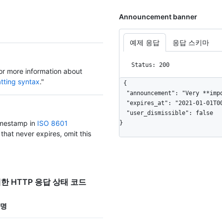
Announcement banner
예제 응답
응답 스키마
Status: 200
r more information about
atting syntax
."
{

  "announcement": "Very **important** announcement about _something_.",

  "expires_at": "2021-01-01T00:00:00.000+00:00",

  "user_dismissible": false

timestamp in
ISO 8601
}
that never expires, omit this
"에 대한 HTTP 응답 상태 코드
명