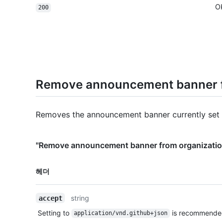
O
200
Remove announcement banner f
Removes the announcement banner currently set f
"Remove announcement banner from organiz
이름,
헤더
Type,
설명
string
accept
Setting to
is recommende
application/vnd.github+json