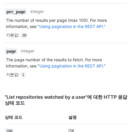
Type,
    "fork": false,

설명
    "url": "https://HOSTNAME/repos/octocat/Hello-World",

integer
per_page
    "archive_url": "https://HOSTNAME/repos/octocat/Hello-
World/{archive_format}{/ref}",

The number of results per page (max 100). For more
    "assignees_url": "https://HOSTNAME/repos/octocat/Hello-
information, see "
Using pagination in the REST API
."
World/assignees{/user}",

기본값
:
30
    "blobs_url": "https://HOSTNAME/repos/octocat/Hello-
World/git/blobs{/sha}",

    "branches_url": "https://HOSTNAME/repos/octocat/Hello-
integer
page
World/branches{/branch}",

The page number of the results to fetch. For more
    "collaborators_url": 
information, see "
Using pagination in the REST API
."
"https://HOSTNAME/repos/octocat/Hello-
World/collaborators{/collaborator}",

기본값
:
1
    "comments_url": "https://HOSTNAME/repos/octocat/Hello-
World/comments{/number}",

    "commits_url": "https://HOSTNAME/repos/octocat/Hello-
"List repositories watched by a user"에 대한 HTTP 응답
World/commits{/sha}",

상태 코드
    "compare_url": "https://HOSTNAME/repos/octocat/Hello-
World/compare/{base}...{head}",

    "contents_url": "https://HOSTNAME/repos/octocat/Hello-
상태 코드
설명
World/contents/{+path}",

    "contributors_url": 
OK
200
"https://HOSTNAME/repos/octocat/Hello-World/contributors",
