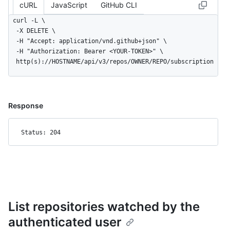
cURL
JavaScript
GitHub CLI
curl -L \

  -X DELETE \

  -H "Accept: application/vnd.github+json" \

  -H "Authorization: Bearer <YOUR-TOKEN>" \

  http(s)://HOSTNAME/api/v3/repos/OWNER/REPO/subscription
Response
Status: 204
List repositories watched by the
authenticated user