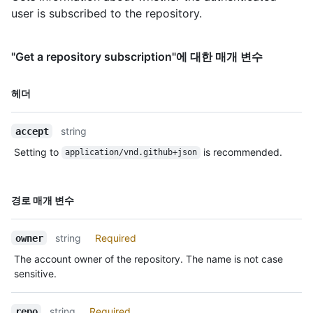
"https://HOSTNAME/users/octocat/gists{/gist_id}",

user is subscribed to the repository.
    "starred_url": 
"https://HOSTNAME/users/octocat/starred{/owner}{/repo}",

    "subscriptions_url": 
"Get a repository subscription"에 대한 매개 변수
"https://HOSTNAME/users/octocat/subscriptions",

    "organizations_url": 
이름,
"https://HOSTNAME/users/octocat/orgs",

헤더
    "repos_url": "https://HOSTNAME/users/octocat/repos",

Type,
    "events_url": 
설명
string
accept
"https://HOSTNAME/users/octocat/events{/privacy}",

    "received_events_url": 
Setting to
is recommended.
application/vnd.github+json
"https://HOSTNAME/users/octocat/received_events",

    "type": "User",

    "site_admin": false

이름,
경로 매개 변수
  }

Type,
]
설명
string
Required
owner
The account owner of the repository. The name is not case
sensitive.
string
Required
repo