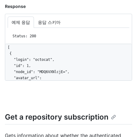
Response
예제 응답
응답 스키마
Status: 200
[

  {

    "login": "octocat",

    "id": 1,

    "node_id": "MDQ6VXNlcjE=",

    "avatar_url": 
"https://github.com/images/error/octocat_happy.gif",

    "gravatar_id": "",

    "url": "https://HOSTNAME/users/octocat",

    "html_url": "https://github.com/octocat",

    "followers_url": 
Get a repository subscription
"https://HOSTNAME/users/octocat/followers",

    "following_url": 
"https://HOSTNAME/users/octocat/following{/other_user}",

    "gists_url": 
Gets information about whether the authenticated