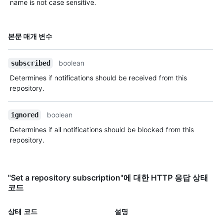
name is not case sensitive.
이름,
본문 매개 변수
Type,
설명
boolean
subscribed
Determines if notifications should be received from this
repository.
boolean
ignored
Determines if all notifications should be blocked from this
repository.
"Set a repository subscription"에 대한 HTTP 응답 상태
코드
상태 코드
설명