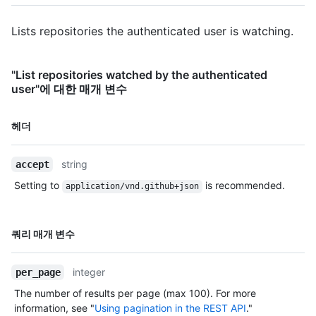
Lists repositories the authenticated user is watching.
"List repositories watched by the authenticated
user"에 대한 매개 변수
이름,
헤더
Type,
설명
string
accept
Setting to
is recommended.
application/vnd.github+json
이름,
쿼리 매개 변수
Type,
설명
integer
per_page
The number of results per page (max 100). For more
information, see "
Using pagination in the REST API
."