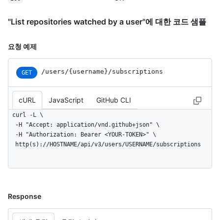
    "deployments_url": 
"https://HOSTNAME/repos/octocat/Hello-World/deployments",

"List repositories watched by a user"에 대한 코드 샘플
    "downloads_url": "https://HOSTNAME/repos/octocat/Hello-
World/downloads",

요청 예제
    "events_url": "https://HOSTNAME/repos/octocat/Hello-
World/events",

    "forks_url": "https://HOSTNAME/repos/octocat/Hello-
/users
/{username}
/subscriptions
GET
World/forks",

    "git_commits_url": 
"https://HOSTNAME/repos/octocat/Hello-
cURL
JavaScript
GitHub CLI
World/git/commits{/sha}",

curl -L \

    "git_refs_url": "https://HOSTNAME/repos/octocat/Hello-
  -H "Accept: application/vnd.github+json" \

World/git/refs{/sha}",

  -H "Authorization: Bearer <YOUR-TOKEN>" \

    "git_tags_url": "https://HOSTNAME/repos/octocat/Hello-
  http(s)://HOSTNAME/api/v3/users/USERNAME/subscriptions
World/git/tags{/sha}",

    "git_url": "git:github.com/octocat/Hello-World.git",

    "issue_comment_url": 
"https://HOSTNAME/repos/octocat/Hello-
World/issues/comments{/number}",

Response
    "issue_events_url": 
"https://HOSTNAME/repos/octocat/Hello-
World/issues/events{/number}",
