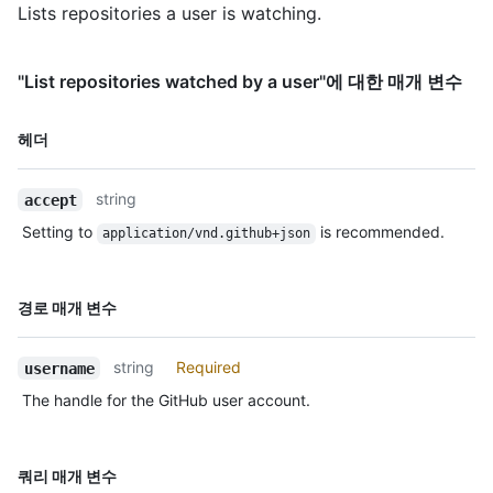
Lists repositories a user is watching.
"https://HOSTNAME/users/octocat/followers",

      "following_url": 
"https://HOSTNAME/users/octocat/following{/other_user}",

"List repositories watched by a user"에 대한 매개 변수
      "gists_url": 
"https://HOSTNAME/users/octocat/gists{/gist_id}",

      "starred_url": 
이름,
헤더
"https://HOSTNAME/users/octocat/starred{/owner}{/repo}",

Type,
      "subscriptions_url": 
설명
"https://HOSTNAME/users/octocat/subscriptions",

string
accept
      "organizations_url": 
Setting to
is recommended.
application/vnd.github+json
"https://HOSTNAME/users/octocat/orgs",

      "repos_url": "https://HOSTNAME/users/octocat/repos",

      "events_url": 
이름,
"https://HOSTNAME/users/octocat/events{/privacy}",

경로 매개 변수
Type,
      "received_events_url": 
"https://HOSTNAME/users/octocat/received_events",

설명
string
Required
username
      "type": "User",

      "site_admin": false

The handle for the GitHub user account.
    },

    "private": false,

    "html_url": "https://github.com/octocat/Hello-World",

이름,
쿼리 매개 변수
    "description": "This your first repo!",
