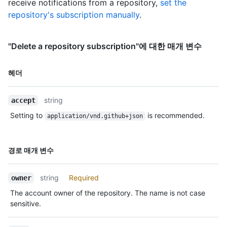
receive notifications from a repository,
set the
repository's subscription manually
.
"Delete a repository subscription"에 대한 매개 변수
이름,
헤더
Type,
설명
string
accept
Setting to
is recommended.
application/vnd.github+json
이름,
경로 매개 변수
Type,
설명
string
Required
owner
The account owner of the repository. The name is not case
sensitive.