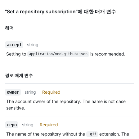
"Set a repository subscription"에 대한 매개 변수
이름,
헤더
Type,
설명
string
accept
Setting to
is recommended.
application/vnd.github+json
이름,
경로 매개 변수
Type,
설명
string
Required
owner
The account owner of the repository. The name is not case
sensitive.
string
Required
repo
The name of the repository without the
extension. The
.git