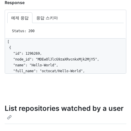
Response
예제 응답
응답 스키마
Status: 200
[

  {

    "id": 1296269,

    "node_id": "MDEwOlJlcG9zaXRvcnkxMjk2MjY5",

    "name": "Hello-World",

    "full_name": "octocat/Hello-World",

    "owner": {

      "login": "octocat",

      "id": 1,

      "node_id": "MDQ6VXNlcjE=",

      "avatar_url": 
List repositories watched by a user
"https://github.com/images/error/octocat_happy.gif",

      "gravatar_id": "",

      "url": "https://HOSTNAME/users/octocat",

      "html_url": "https://github.com/octocat",

      "followers_url": 