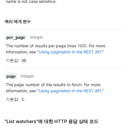
name is not case sensitive.
이름,
쿼리 매개 변수
Type,
설명
integer
per_page
The number of results per page (max 100). For more
information, see "
Using pagination in the REST API
."
기본값
:
30
integer
page
The page number of the results to fetch. For more
information, see "
Using pagination in the REST API
."
기본값
:
1
"List watchers"에 대한 HTTP 응답 상태 코드