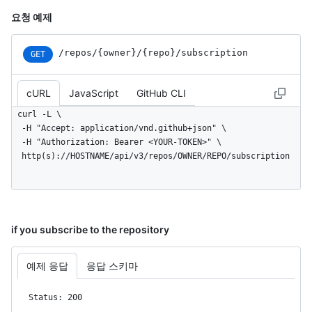
요청 예제
/repos
/{owner}
/{repo}
/subscription
GET
cURL
JavaScript
GitHub CLI
curl -L \

  -H "Accept: application/vnd.github+json" \

  -H "Authorization: Bearer <YOUR-TOKEN>" \

  http(s)://HOSTNAME/api/v3/repos/OWNER/REPO/subscription
if you subscribe to the repository
예제 응답
응답 스키마
Status: 200