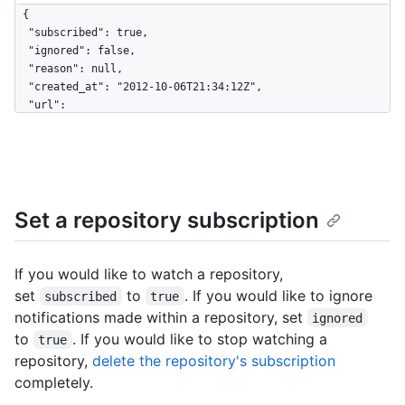
{

  "subscribed": true,

  "ignored": false,

  "reason": null,

  "created_at": "2012-10-06T21:34:12Z",

  "url": 
"https://HOSTNAME/repos/octocat/example/subscription",

  "repository_url": 
"https://HOSTNAME/repos/octocat/example"

}
Set a repository subscription
If you would like to watch a repository,
set
to
. If you would like to ignore
subscribed
true
notifications made within a repository, set
ignored
to
. If you would like to stop watching a
true
repository,
delete the repository's subscription
completely.