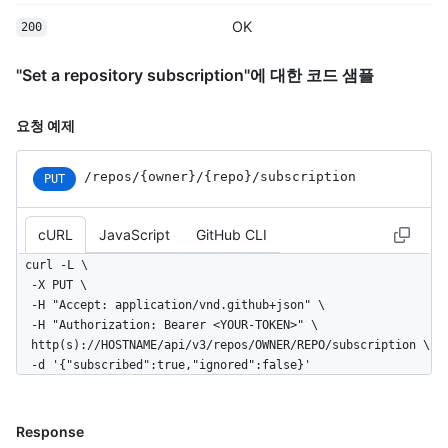
OK
200
"Set a repository subscription"에 대한 코드 샘플
요청 예제
/repos
/{owner}
/{repo}
/subscription
PUT
cURL
JavaScript
GitHub CLI
curl -L \

  -X PUT \

  -H "Accept: application/vnd.github+json" \

  -H "Authorization: Bearer <YOUR-TOKEN>" \

  http(s)://HOSTNAME/api/v3/repos/OWNER/REPO/subscription \

  -d '{"subscribed":true,"ignored":false}'
Response