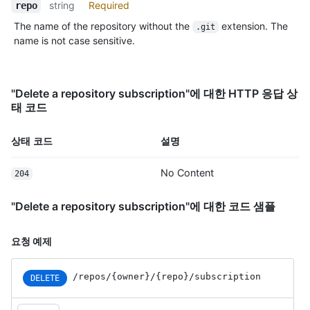
string
Required
repo
The name of the repository without the
extension. The
.git
name is not case sensitive.
"Delete a repository subscription"에 대한 HTTP 응답 상
태 코드
상태 코드
설명
No Content
204
"Delete a repository subscription"에 대한 코드 샘플
요청 예제
/repos
/{owner}
/{repo}
/subscription
DELETE