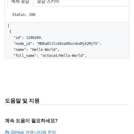
예제 응답
응답 스키마
    "issues_url": "https://HOSTNAME/repos/octocat/Hello-
World/issues{/number}",

Status: 200
    "keys_url": "https://HOSTNAME/repos/octocat/Hello-
World/keys{/key_id}",

[

    "labels_url": "https://HOSTNAME/repos/octocat/Hello-
  {

World/labels{/name}",

    "id": 1296269,

    "languages_url": "https://HOSTNAME/repos/octocat/Hello-
    "node_id": "MDEwOlJlcG9zaXRvcnkxMjk2MjY5",

World/languages",

    "name": "Hello-World",

    "merges_url": "https://HOSTNAME/repos/octocat/Hello-
    "full_name": "octocat/Hello-World",

World/merges",

    "owner": {

    "milestones_url": 
      "login": "octocat",

"https://HOSTNAME/repos/octocat/Hello-
      "id": 1,

World/milestones{/number}",

      "node_id": "MDQ6VXNlcjE=",

    "notifications_url": 
      "avatar_url": 
"https://HOSTNAME/repos/octocat/Hello-World/notifications{?
"https://github.com/images/error/octocat_happy.gif",

since,all,participating}",

      "gravatar_id": "",

    "pulls_url": "https://HOSTNAME/repos/octocat/Hello-
도움말 및 지원
      "url": "https://HOSTNAME/users/octocat",

World/pulls{/number}",

      "html_url": "https://github.com/octocat",

    "releases_url": "https://HOSTNAME/repos/octocat/Hello-
      "followers_url": 
World/releases{/id}",

계속 도움이 필요하세요?
"https://HOSTNAME/users/octocat/followers",

    "ssh_url": "git@github.com:octocat/Hello-World.git",

      "following_url": 
    "stargazers_url": 
GitHub 커뮤니티에 문의
"https://HOSTNAME/users/octocat/following{/other_user}",
