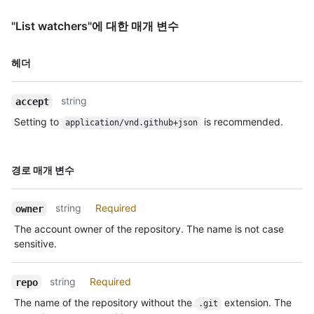
"List watchers"에 대한 매개 변수
이름,
헤더
Type,
설명
string
accept
Setting to
is recommended.
application/vnd.github+json
이름,
경로 매개 변수
Type,
설명
string
Required
owner
The account owner of the repository. The name is not case
sensitive.
string
Required
repo
The name of the repository without the
extension. The
.git