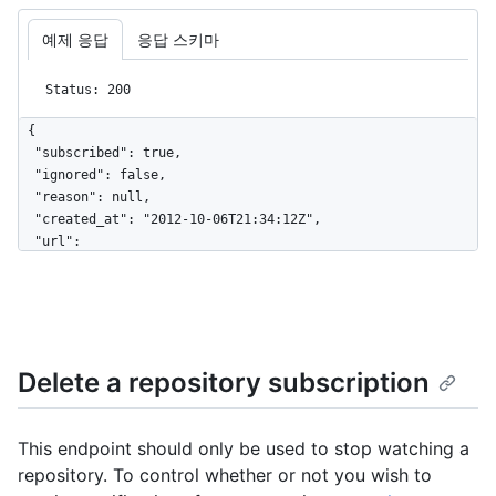
예제 응답
응답 스키마
Status: 200
{

  "subscribed": true,

  "ignored": false,

  "reason": null,

  "created_at": "2012-10-06T21:34:12Z",

  "url": 
"https://HOSTNAME/repos/octocat/example/subscription",

  "repository_url": 
"https://HOSTNAME/repos/octocat/example"

}
Delete a repository subscription
This endpoint should only be used to stop watching a
repository. To control whether or not you wish to