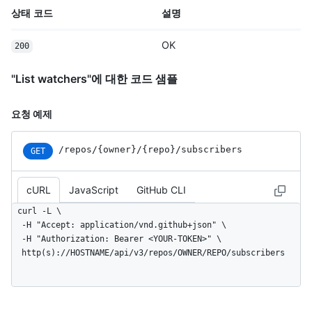
상태 코드
설명
OK
200
"List watchers"에 대한 코드 샘플
요청 예제
/repos
/{owner}
/{repo}
/subscribers
GET
cURL
JavaScript
GitHub CLI
curl -L \

  -H "Accept: application/vnd.github+json" \

  -H "Authorization: Bearer <YOUR-TOKEN>" \

  http(s)://HOSTNAME/api/v3/repos/OWNER/REPO/subscribers