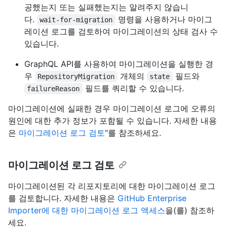
공했는지 또는 실패했는지는 알려주지 않습니
다.
명령을 사용하거나 마이그
wait-for-migration
레이션 로그를 검토하여 마이그레이션의 상태 검사 수
있습니다.
GraphQL API를 사용하여 마이그레이션을 실행한 경
우
개체의
필드와
RepositoryMigration
state
필드를 쿼리할 수 있습니다.
failureReason
마이그레이션에 실패한 경우 마이그레이션 로그에 오류의
원인에 대한 추가 정보가 포함될 수 있습니다. 자세한 내용
은
마이그레이션 로그 검토
"를 참조하세요.
마이그레이션 로그 검토
마이그레이션된 각 리포지토리에 대한 마이그레이션 로그
를 검토합니다. 자세한 내용은
GitHub Enterprise
Importer에 대한 마이그레이션 로그 액세스
을(를) 참조하
세요.