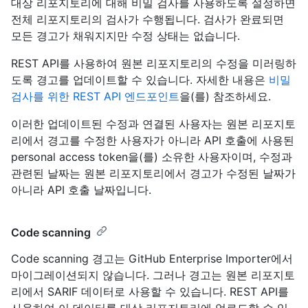
대상 리포지토리에 대해 비밀 검사를 사용하도록 설정하면
전체 리포지토리의 검사가 수행됩니다. 검사가 완료되면
모든 경고가 채워지지만 수정 상태는 없습니다.
REST API를 사용하여 원본 리포지토리의 수정을 미러링하
도록 경고를 업데이트할 수 있습니다. 자세한 내용은
비밀
검사를 위한 REST API 엔드포인트
을(를) 참조하세요.
이러한 업데이트된 수정과 연결된 사용자는 원본 리포지토
리에서 경고를 수정한 사용자가 아니라 API 호출에 사용된
personal access token을(를) 소유한 사용자이며, 수정과
관련된 날짜는 원본 리포지토리에서 경고가 수정된 날짜가
아니라 API 호출 날짜입니다.
Code scanning
Code scanning 경고는 GitHub Enterprise Importer에서
마이그레이션되지 않습니다. 그러나 경고는 원본 리포지토
리에서 SARIF 데이터로 사용할 수 있습니다. REST API를
사용하여 이 데이터를 대상 리포지토리에 업로드할 수 있