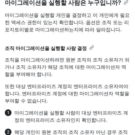
마이그레이션을 실행할 사람은 누구입니까?
마이그레이션을 실행할 개인을 결정하고 이 개인에게 필요
한 액세스 권한이 있는지 확인합니다. 옵션은 조직 또는 리
포지토리별로 마이그레이션하는지에 따라 달라집니다.
조직 마이그레이션을 실행할 사람 결정
조직을 마이그레이션하려면 원본 조직의 조직 소유자가 되
거나 조직 소유자가 해당 조직에 대한 마이그레이션자 역
할을 부여해야 합니다.
또한 대상 엔터프라이즈 계정의 엔터프라이즈 소유자여야
합니다. 엔터프라이즈 계정에 대한 마이그레이션자 역할을
부여할 수 없습니다.
마이그레이션을 실행할 사람이 대상 엔터프라이즈 계
정의 엔터프라이즈 소유자인지 확인합니다.
해당 개인이 원본 조직의 조직 소유자 아닌 경우 조직