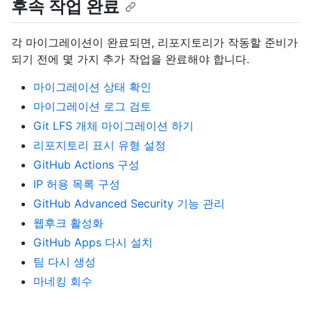
후속 작업 완료
각 마이그레이션이 완료되면, 리포지토리가 작동할 준비가
되기 전에 몇 가지 추가 작업을 완료해야 합니다.
마이그레이션 상태 확인
마이그레이션 로그 검토
Git LFS 개체 마이그레이션 하기
리포지토리 표시 유형 설정
GitHub Actions 구성
IP 허용 목록 구성
GitHub Advanced Security 기능 관리
웹후크 활성화
GitHub Apps 다시 설치
팀 다시 생성
마네킹 회수