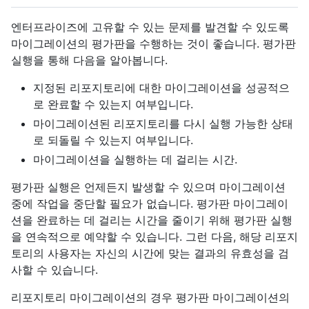
엔터프라이즈에 고유할 수 있는 문제를 발견할 수 있도록
마이그레이션의 평가판을 수행하는 것이 좋습니다. 평가판
실행을 통해 다음을 알아봅니다.
지정된 리포지토리에 대한 마이그레이션을 성공적으
로 완료할 수 있는지 여부입니다.
마이그레이션된 리포지토리를 다시 실행 가능한 상태
로 되돌릴 수 있는지 여부입니다.
마이그레이션을 실행하는 데 걸리는 시간.
평가판 실행은 언제든지 발생할 수 있으며 마이그레이션
중에 작업을 중단할 필요가 없습니다. 평가판 마이그레이
션을 완료하는 데 걸리는 시간을 줄이기 위해 평가판 실행
을 연속적으로 예약할 수 있습니다. 그런 다음, 해당 리포지
토리의 사용자는 자신의 시간에 맞는 결과의 유효성을 검
사할 수 있습니다.
리포지토리 마이그레이션의 경우 평가판 마이그레이션의