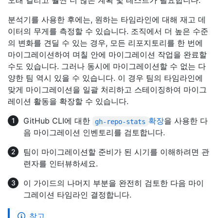
오래 걸리고 훨씬 더 많은 계획 및 테스트가 필요합니다.
분석기를 사용한 후에는, 원하는 타임라인에 대해 재고 데
이터의 무게를 측정할 수 있습니다. 조직에서 더 높은 수준
의 변화를 견딜 수 있는 경우, 모든 리포지토리를 한 번에
마이그레이션하여 며칠 안에 마이그레이션 작업을 완료할
수도 있습니다. 그러나 동시에 마이그레이션할 수 없는 다
양한 팀 역시 있을 수 있습니다. 이 경우 팀의 타임라인에
맞게 마이그레이션을 일괄 처리하고 스테이징하여 마이그
레이션 활동을 확장할 수 있습니다.
GitHub CLI에 대한
확장
을 사용한 다
gh-repo-stats
음 마이그레이션 인벤토리를 검토합니다.
팀이 마이그레이션할 준비가 된 시기를 이해하려면 관
련자를 인터뷰하세요.
이 가이드의 나머지 부분을 완전히 검토한 다음 마이
그레이션 타임라인 결정합니다.
참고