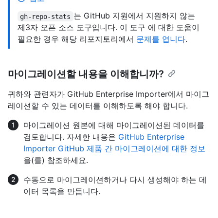
는 GitHub 지원에서 지원하지 않는
gh-repo-stats
제3자 오픈 소스 도구입니다. 이 도구 에 대한 도움이
필요한 경우 해당 리포지토리에서
문제를 엽니다
.
마이그레이션할 내용을 이해합니까?
귀하와 관련자가 GitHub Enterprise Importer에서 마이그
레이션할 수 있는 데이터를 이해하도록 해야 합니다.
마이그레이션 원본에 대해 마이그레이션된 데이터를
검토합니다. 자세한 내용은
GitHub Enterprise
Importer GitHub 제품 간 마이그레이션에 대한 정보
을(를) 참조하세요.
수동으로 마이그레이션하거나 다시 생성해야 하는 데
이터 목록을 만듭니다.