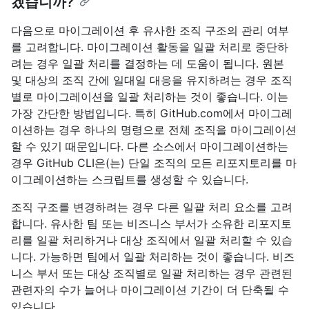
겠습니까?
다음으로 마이그레이션 후 유사한 조직 구조의 관리 여부
를 고려합니다. 마이그레이션 활동을 일괄 처리로 중단하
려는 경우 일괄 처리를 결정하는 데 도움이 됩니다. 원본
및 대상의 조직 간에 일대일 대응을 유지하려는 경우 조직
별로 마이그레이션을 일괄 처리하는 것이 좋습니다. 이는
가장 간단한 방법입니다. 특히 GitHub.com에서 마이그레
이션하는 경우 하나의 명령으로 전체 조직을 마이그레이션
할 수 있기 때문입니다. 다른 소스에서 마이그레이션하는
경우 GitHub CLI은(는) 단일 조직의 모든 리포지토리를 마
이그레이션하는 스크립트를 생성할 수 있습니다.
조직 구조를 변경하려는 경우 다른 일괄 처리 요소를 고려
합니다. 유사한 팀 또는 비즈니스 부서가 소유한 리포지토
리를 일괄 처리하거나 대상 조직에서 일괄 처리할 수 있습
니다. 가능하면 팀에서 일괄 처리하는 것이 좋습니다. 비즈
니스 부서 또는 대상 조직별로 일괄 처리하는 경우 관련된
관련자의 수가 늘어나 마이그레이션 기간이 더 단축될 수
있습니다.