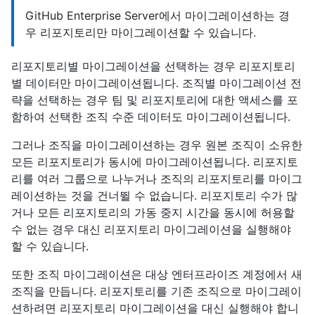
GitHub Enterprise Server에서 마이그레이션하는 경
우 리포지토리만 마이그레이션할 수 있습니다.
리포지토리별 마이그레이션을 선택하는 경우 리포지토리
별 데이터만 마이그레이션됩니다. 조직별 마이그레이션 전
략을 선택하는 경우 팀 및 리포지토리에 대한 액세스를 포
함하여 선택한 조직 수준 데이터도 마이그레이션됩니다.
그러나 조직을 마이그레이션하는 경우 원본 조직이 소유한
모든 리포지토리가 동시에 마이그레이션됩니다. 리포지토
리를 여러 그룹으로 나누거나 조직의 리포지토리를 마이그
레이션하는 것을 건너뛸 수 없습니다. 리포지토리 수가 많
거나 모든 리포지토리의 가동 중지 시간을 동시에 허용할
수 없는 경우 대신 리포지토리 마이그레이션을 실행해야
할 수 있습니다.
또한 조직 마이그레이션은 대상 엔터프라이즈 계정에서 새
조직을 만듭니다. 리포지토리를 기존 조직으로 마이그레이
션하려면 리포지토리 마이그레이션을 대신 실행해야 합니