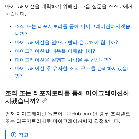
마이그레이션을 계획하기 위해선, 다음 질문을 스스로에게
묻습니다.
조직 또는 리포지토리를 통해 마이그레이션하시겠습
니까?
마이그레이션을 얼마나 빨리 완료해야 합니까?
마이그레이션할 내용을 이해합니까?
마이그레이션을 실행할 사람은 누구입니까?
마이그레이션 후 유사한 조직 구조를 관리하시겠습니
까?
조직 또는 리포지토리를 통해 마이그레이션하
시겠습니까?
먼저 마이그레이션 원본이 GitHub.com인 경우 조직별로
또는 리포지토리별로 마이그레이션할지 결정합니다.
참고