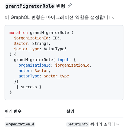
변형
grantMigratorRole
이 GraphQL 변형은 마이그레이션 역할을 설정합니다.
mutation
 grantMigratorRole 
(
$organizationId
: ID
!
,

$actor
: String
!
,

$actor_type
: ActorType
!
)
{
  grantMigratorRole
(
input
:
{
organizationId
:
$organizationId
,

actor
:
$actor
,

actorType
:
$actor_type
}
)
{
 success 
}
}
쿼리 변수
설명
쿼리의 조직에 대
organizationId
GetOrgInfo