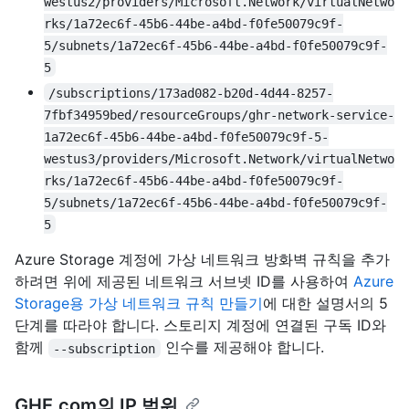
westus2/providers/Microsoft.Network/virtualNetwo
rks/1a72ec6f-45b6-44be-a4bd-f0fe50079c9f-
5/subnets/1a72ec6f-45b6-44be-a4bd-f0fe50079c9f-
5
/subscriptions/173ad082-b20d-4d44-8257-
7fbf34959bed/resourceGroups/ghr-network-service-
1a72ec6f-45b6-44be-a4bd-f0fe50079c9f-5-
westus3/providers/Microsoft.Network/virtualNetwo
rks/1a72ec6f-45b6-44be-a4bd-f0fe50079c9f-
5/subnets/1a72ec6f-45b6-44be-a4bd-f0fe50079c9f-
5
Azure Storage 계정에 가상 네트워크 방화벽 규칙을 추가
하려면 위에 제공된 네트워크 서브넷 ID를 사용하여
Azure
Storage용 가상 네트워크 규칙 만들기
에 대한 설명서의 5
단계를 따라야 합니다. 스토리지 계정에 연결된 구독 ID와
함께
인수를 제공해야 합니다.
--subscription
GHE.com의 IP 범위