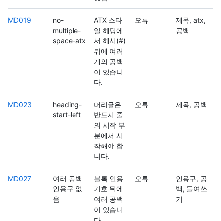
MD019
no-
ATX 스타
오류
제목, atx,
multiple-
일 헤딩에
공백
space-atx
서 해시(#)
뒤에 여러
개의 공백
이 있습니
다.
MD023
heading-
머리글은
오류
제목, 공백
start-left
반드시 줄
의 시작 부
분에서 시
작해야 합
니다.
MD027
여러 공백
블록 인용
오류
인용구, 공
인용구 없
기호 뒤에
백, 들여쓰
음
여러 공백
기
이 있습니
다.