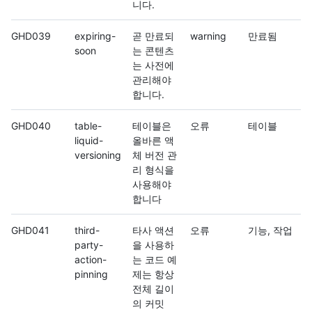
니다.
GHD039
expiring-
곧 만료되
warning
만료됨
soon
는 콘텐츠
는 사전에
관리해야
합니다.
GHD040
table-
테이블은
오류
테이블
liquid-
올바른 액
versioning
체 버전 관
리 형식을
사용해야
합니다
GHD041
third-
타사 액션
오류
기능, 작업
party-
을 사용하
action-
는 코드 예
pinning
제는 항상
전체 길이
의 커밋