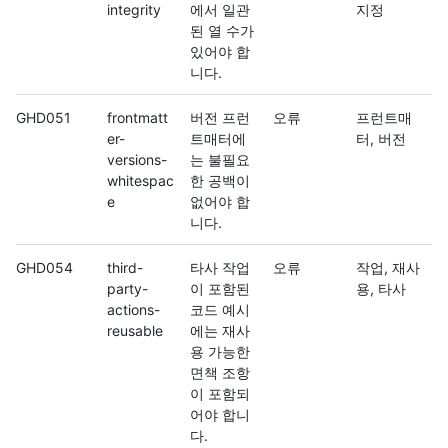
integrity
에서 일관
지정
된 열 수가
있어야 합
니다.
GHD051
frontmatt
버전 프런
오류
프런트매
er-
트매터에
터, 버전
versions-
는 불필요
whitespac
한 공백이
e
없어야 합
니다.
GHD054
third-
타사 작업
오류
작업, 재사
party-
이 포함된
용, 타사
actions-
코드 예시
reusable
에는 재사
용 가능한
면책 조항
이 포함되
어야 합니
다.