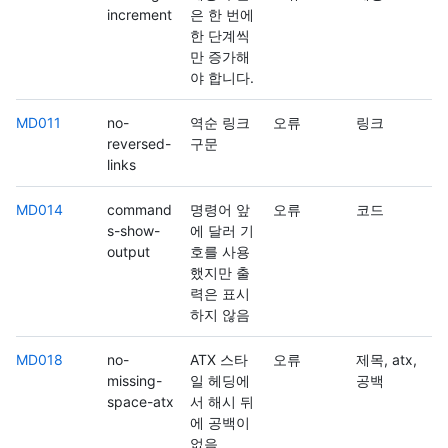
increment
은 한 번에
한 단계씩
만 증가해
야 합니다.
MD011
no-
역순 링크
오류
링크
reversed-
구문
links
MD014
command
명령어 앞
오류
코드
s-show-
에 달러 기
output
호를 사용
했지만 출
력은 표시
하지 않음
MD018
no-
ATX 스타
오류
제목, atx,
missing-
일 헤딩에
공백
space-atx
서 해시 뒤
에 공백이
없음