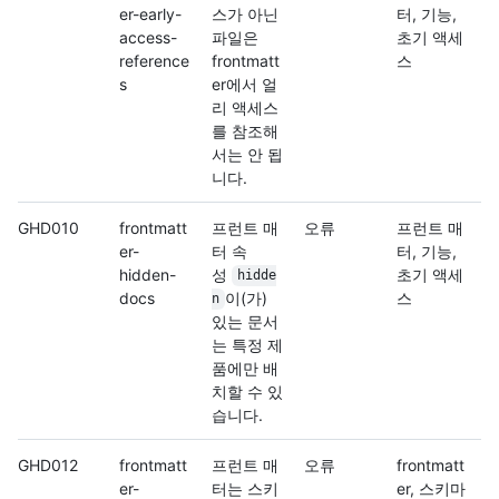
er-early-
스가 아닌
터, 기능,
access-
파일은
초기 액세
reference
frontmatt
스
s
er에서 얼
리 액세스
를 참조해
서는 안 됩
니다.
GHD010
frontmatt
프런트 매
오류
프런트 매
er-
터 속
터, 기능,
hidden-
성
초기 액세
hidde
docs
이(가)
스
n
있는 문서
는 특정 제
품에만 배
치할 수 있
습니다.
GHD012
frontmatt
프런트 매
오류
frontmatt
er-
터는 스키
er, 스키마