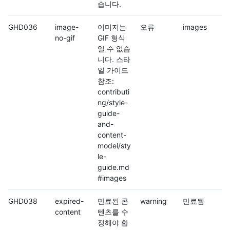
습니다.
GHD036
image-
이미지는
오류
images
no-gif
GIF 형식
일 수 없습
니다. 스타
일 가이드
참조:
contributi
ng/style-
guide-
and-
content-
model/sty
le-
guide.md
#images
GHD038
expired-
만료된 콘
warning
만료됨
content
텐츠를 수
정해야 합