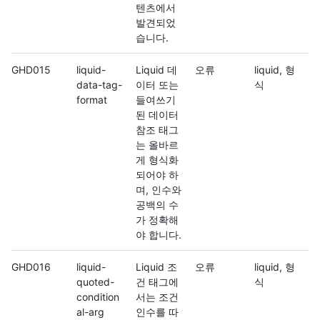
텐츠에서
발견되었
습니다.
GHD015
liquid-
Liquid 데
오류
liquid, 형
data-tag-
이터 또는
식
format
들여쓰기
된 데이터
참조 태그
는 올바르
게 형식화
되어야 하
며, 인수와
공백의 수
가 정확해
야 합니다.
GHD016
liquid-
Liquid 조
오류
liquid, 형
quoted-
건 태그에
식
condition
서는 조건
al-arg
인수를 따