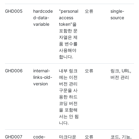
GHD005
hardcode
"personal
오류
single-
d-data-
access
source
variable
token"을
포함한 문
자열은 제
품 변수를
사용해야
합니다.
GHD006
internal-
내부 링크
오류
링크, URL,
links-old-
에는 이전
버전 관리
version
버전 관리
구문을 사
용한 하드
코딩 버전
을 포함해
서는 안 됩
니다.
GHD007
code-
마크다운
오류
코드, 기능,