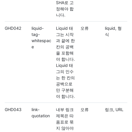
SHA로 고
정해야 합
니다.
GHD042
liquid-
Liquid 태
오류
liquid, 형
tag-
그는 시작
식
whitespac
과 끝에 한
e
칸의 공백
을 포함해
야 합니다.
Liquid 태
그의 인수
는 한 칸의
공백으로
만 구분해
야 합니다.
GHD043
link-
내부 링크
오류
링크, URL
quotation
제목은 따
옴표로 묶
지 않아야