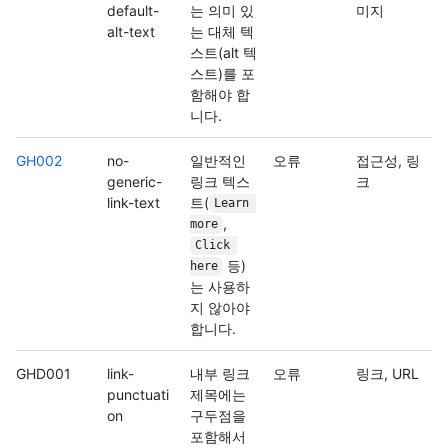
default-
는 의미 있
미지
alt-text
는 대체 텍
스트(alt 텍
스트)를 포
함해야 합
니다.
GH002
no-
일반적인
오류
접근성, 링
generic-
링크 텍스
크
link-text
트(
Learn 
,
more
Click 
등)
here
는 사용하
지 않아야
합니다.
GHD001
link-
내부 링크
오류
링크, URL
punctuati
제목에는
on
구두점을
포함해서