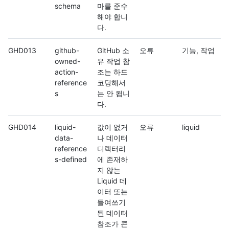
schema
마를 준수
해야 합니
다.
GHD013
github-
GitHub 소
오류
기능, 작업
owned-
유 작업 참
action-
조는 하드
reference
코딩해서
s
는 안 됩니
다.
GHD014
liquid-
값이 없거
오류
liquid
data-
나 데이터
reference
디렉터리
s-defined
에 존재하
지 않는
Liquid 데
이터 또는
들여쓰기
된 데이터
참조가 콘