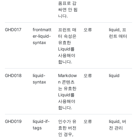
옴표로 감
싸면 안 됩
니다.
GHD017
frontmatt
프런트 매
오류
liquid, 프
er-liquid-
터 속성은
런트 매터
syntax
유효한
Liquid를
사용해야
합니다.
GHD018
liquid-
Markdow
오류
liquid
syntax
n 콘텐츠
는 유효한
Liquid를
사용해야
합니다.
GHD019
liquid-if-
인수가 유
오류
liquid, 버
tags
효한 버전
전 관리
인 경우,