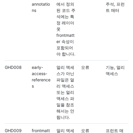
annotatio
에서 정의
주석, 프런
ns
된 코드 주
트 매터
석에는 특
정 레이아
웃
frontmatt
er 속성이
포함되어
야 합니다.
GHD008
early-
얼리 액세
오류
기능, 얼리
access-
스가 아닌
액세스
reference
파일은 얼
s
리 액세스
또는 얼리
액세스 파
일을 참조
해서는 안
됩니다.
GHD009
frontmatt
얼리 액세
오류
프런트 매