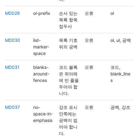
MD029
ol-prefix
순서 있는
오류
ol
목록 항목
접두사
MD030
list-
목록 기호
오류
ol, ul, 공백
marker-
뒤의 공백
space
MD031
blanks-
코드 블록
오류
코드,
around-
은 위아래
blank_line
fences
에 빈 줄을
s
두어야 합
니다.
MD037
no-
강조 표시
오류
공백, 강조
space-in-
안쪽에는
emphasis
공백이 없
어야 합니
다.