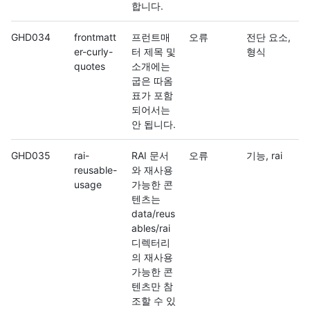
합니다.
GHD034
frontmatt
프런트매
오류
전단 요소,
er-curly-
터 제목 및
형식
quotes
소개에는
굽은 따옴
표가 포함
되어서는
안 됩니다.
GHD035
rai-
RAI 문서
오류
기능, rai
reusable-
와 재사용
usage
가능한 콘
텐츠는
data/reus
ables/rai
디렉터리
의 재사용
가능한 콘
텐츠만 참
조할 수 있