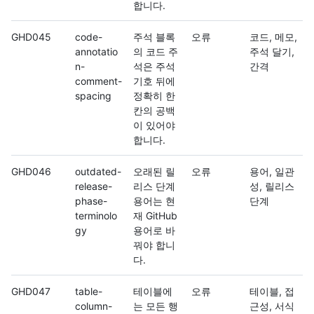
합니다.
GHD045
code-
주석 블록
오류
코드, 메모,
annotatio
의 코드 주
주석 달기,
n-
석은 주석
간격
comment-
기호 뒤에
spacing
정확히 한
칸의 공백
이 있어야
합니다.
GHD046
outdated-
오래된 릴
오류
용어, 일관
release-
리스 단계
성, 릴리스
phase-
용어는 현
단계
terminolo
재 GitHub
gy
용어로 바
꿔야 합니
다.
GHD047
table-
테이블에
오류
테이블, 접
column-
는 모든 행
근성, 서식