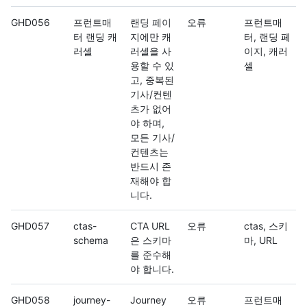
GHD056
프런트매
랜딩 페이
오류
프런트매
터 랜딩 캐
지에만 캐
터, 랜딩 페
러셀
러셀을 사
이지, 캐러
용할 수 있
셀
고, 중복된
기사/컨텐
츠가 없어
야 하며,
모든 기사/
컨텐츠는
반드시 존
재해야 합
니다.
GHD057
ctas-
CTA URL
오류
ctas, 스키
schema
은 스키마
마, URL
를 준수해
야 합니다.
GHD058
journey-
Journey
오류
프런트매