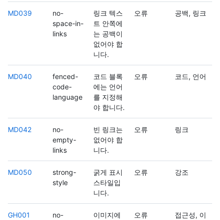
MD039
no-
링크 텍스
오류
공백, 링크
space-in-
트 안쪽에
links
는 공백이
없어야 합
니다.
MD040
fenced-
코드 블록
오류
코드, 언어
code-
에는 언어
language
를 지정해
야 합니다.
MD042
no-
빈 링크는
오류
링크
empty-
없어야 합
links
니다.
MD050
strong-
굵게 표시
오류
강조
style
스타일입
니다.
GH001
no-
이미지에
오류
접근성, 이