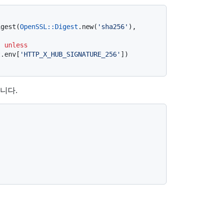
igest(
OpenSSL::Digest
.new(
'sha256'
), 
"
unless
t.env[
'HTTP_X_HUB_SIGNATURE_256'
니다.