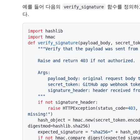
예를 들어 다음의
함수를 정의하고
verify_signature
다.
import
import
def
verify_signature
(
payload_body, secret_to
"""Verify that the payload was sent from 
    Raise and return 403 if not authorized.

    Args:

        payload_body: original request body to verify (request.body())

        secret_token: GitHub app webhook token (WEBHOOK_SECRET)

        signature_header: header received from GitHub (x-hub-signature-256)

    """
if
not
 signature_header:

raise
 HTTPException(status_code=
403
,
missing!"
)

    hash_object = hmac.new(secret_token.enco
digestmod=hashlib.sha256)

    expected_signature = 
"sha256="
 + hash_obj
if
not
 hmac.compare_digest(expected_signa