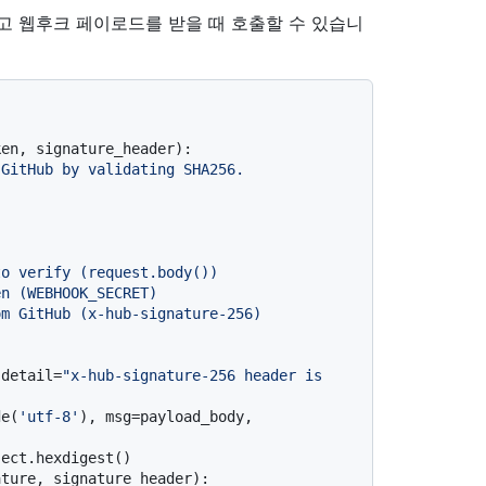
 웹후크 페이로드를 받을 때 호출할 수 있습니
ken, signature_header
):

GitHub by validating SHA256.

 detail=
"x-hub-signature-256 header is 
de(
'utf-8'
), msg=payload_body, 
ect.hexdigest()

ture, signature_header):
