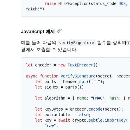
raise
 HTTPException(status_code=
403
,
match!"
JavaScript 예제
예를 들어 다음의
함수를 정의하고 
verifySignature
경에서 호출할 수 있습니다.
let
 encoder = 
new
TextEncoder
();

async
function
verifySignature
(
secret, heade
let
 parts = header.
split
(
"="
);

let
 sigHex = parts[
1
];

let
 algorithm = { 
name
: 
"HMAC"
, 
hash
: { 
let
 keyBytes = encoder.
encode
(secret);

let
 extractable = 
false
;

let
 key = 
await
 crypto.
subtle
.
importKey
(

"raw"
,
