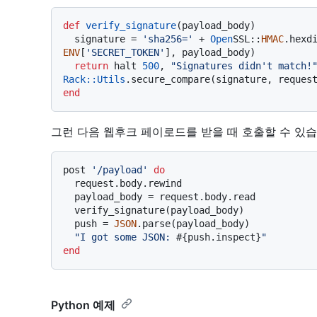
def
verify_signature
(
payload_body
)

  signature = 
'sha256='
 + 
Open
SSL::
HMAC
.hexd
ENV
[
'SECRET_TOKEN'
], payload_body)

return
 halt 
500
, 
"Signatures didn't match!
Rack
:
:Utils
.secure_compare(signature, reques
end
그런 다음 웹후크 페이로드를 받을 때 호출할 수 있습
post 
'/payload'
do
  request.body.rewind

  payload_body = request.body.read

  verify_signature(payload_body)

  push = 
JSON
.parse(payload_body)

"I got some JSON: 
#{push.inspect}
"
end
Python 예제