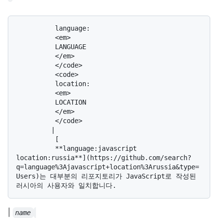
          language:

          <em>

          LANGUAGE

          </em>

          </code>

          <code>

          location:

          <em>

          LOCATION

          </em>

          </code>

         | 

          [

          **language:javascript 
location:russia**](https://github.com/search?
q=language%3Ajavascript+location%3Arussia&type=
Users)는 대부분의 리포지토리가 JavaScript로 작성된 
|
name