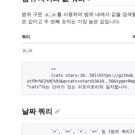
범위 구문
를 사용하여 범위 내에서 값을 검색할
n
..
n
은 값이고 두 번째 숫자는 가장 높은 값입니다.
쿼리
n
..
n
          **

          [cats stars:10..50](https://github.com/search?
utf8=%E2%9C%93&q=cats+stars%3A10..50&type
날짜 쿼리
          `>`, `>=`, `<`, `<=` 및 [범위 쿼리](#query-for-values-between-a-range)를 사용