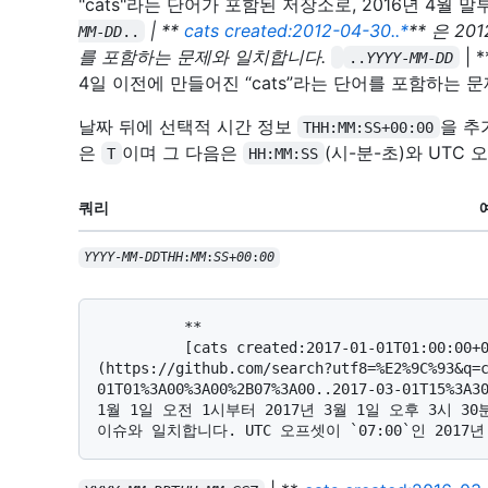
"cats"라는 단어가 포함된 저장소로, 2016년 4월
| **
cats created:2012-04-30..*
** 은 2
MM
-
DD
..
를 포함하는 문제와 일치합니다.
| 
..
YYYY
-
MM
-
DD
4일 이전에 만들어진 “cats”라는 단어를 포함하는 
날짜 뒤에 선택적 시간 정보
을 추
THH:MM:SS+00:00
은
이며 그 다음은
(시-분-초)와 UTC 
T
HH:MM:SS
쿼리
YYYY
-
MM
-
DD
T
HH
:
MM
:
SS
+
00
:
00
          **

          [cats created:2017-01-01T01:00:00+07:00..2017-03-01T15:30:15+07:00]
(https://github.com/search?utf8=%E2%9C%93&q=
01T01%3A00%3A00%2B07%3A00..2017-03-01T15%3A3
1월 1일 오전 1시부터 2017년 3월 1일 오후 3시 30