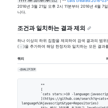
| **
cats created:2016-03
YYYY
-
MM
-
DD
T
HH
:
MM
:
SS
Z
2016년 3월 21일 오후 2시 11분부터 2016년 4월
니다.
조건과 일치하는 결과 제외
하나 이상의 하위 집합을 제외하여 검색 결과의 범위를
(
)을 추가하여 해당 한정자와 일치하는 모든 결과를
-
쿼리
-
QUALIFIER
          **

          [

          `cats stars:>10 -language:javascript`

          ](https://github.com/search?q=cats+stars%3A>10+-
language%3Ajavascript&type=Repositories)

          **는 별이 10개를 초과하고 JavaScript로 작성되지 않은 "cats"라는 단어가 포함된 리포