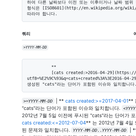
하여 다른 날짜보다 이전 또는 이후이거나 날짜 범위 
형식은 [ISO8601](http://en.wikipedia.org/wik
쿼리
>
YYYY
-
MM
-
DD
          **

          [cats created:>2016-04-29](https://github.com/search?
utf8=%E2%9C%93&q=cats+created%3A%3E2016-04
| **
cats created:>=2017-04-01
**
>=
YYYY
-
MM
-
DD
"cats"라는 단어가 포함된 이슈와 일치합니다.
<
YYYY
2012년 7월 5일 이전에 푸시된 "cats"라는 단어
cats created:<=2012-07-04
** 는 2012년 7월 4
된 문제와 일치합니다.
| 
YYYY
-
MM
-
DD
..
YYYY
-
MM
-
DD