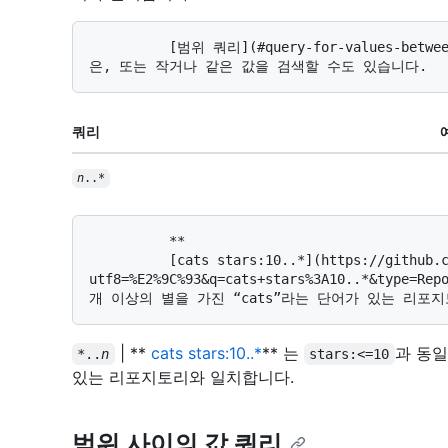
          [범위 쿼리](#query-for-values-between-a-range)를 사용하여 다른 값보다 크거나 같
쿼리
n
..*
          **

          [cats stars:10..*](https://github.com/search?
utf8=%E2%9C%93&q=cats+stars%3A10..*&type=R
| **
cats stars:10..*
** 는
과 동일
*..
n
stars:<=10
있는 리포지토리와 일치합니다.
범위 사이의 값 쿼리