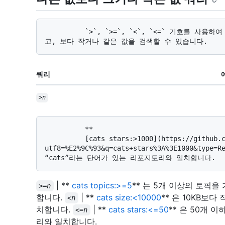
          `>`, `>=`, `<`, `<=` 기호를 사용하여 다른 값보다 크고, 보다 크거나 같고, 보다 작
쿼리
>
n
          **

          [cats stars:>1000](https://github.com/search?
utf8=%E2%9C%93&q=cats+stars%3A%3E1000&typ
| **
cats topics:>=5
** 는 5개 이상의 토픽을
>=
n
합니다.
| **
cats size:<10000
** 은 10KB보다
<
n
치합니다.
| **
cats stars:<=50
** 은 50개 
<=
n
리와 일치합니다.